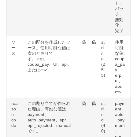
ト、
バッ
チ、
無効
化、
完了
ソ
この配分を作成したソ
偽
偽
st
使用
ー
ース。使用可能な値は
ri
可能
ス
次のとおりで
n
な値
:
す。
erp、
g
coup
coupa_pay、UI、api、
(2
a_pa
または
csv
5
y、
5)
erp、
ui、
api、
csv
rea
この割り当てが作られ
偽
偽
st
paym
so
た
理由。有効な値は、
ri
ent、
n -
payment、
n
auto
co
auto_payment、epr、
g
_pay
de
epr_rejected
、
manual
(4
ment
です。
0)
、
epr、