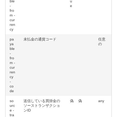
ble
u
-
e
fro
m -
cur
ren
cy
pa
未払金の通貨コード
任意
ya
の
ble
-
fro
m -
cur
ren
cy
-
co
de
so
送信している買掛金の
偽
偽
any
urc
ソーストランザクショ
e -
ンID
tra