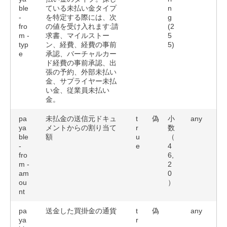
ble
ている未払い金タイプ
n
-
を特定する際には、次
g
fro
の値を受け入れます:
請
(2
m -
求書、マイルストー
5
typ
ン、経費、経費の事前
5)
e
承認、バーチャルカー
ド経費の事前承認、出
張の予約、外部未払い
金、サプライヤー未払
い金、従業員未払い
金
。
pa
未払金の送信元ドキュ
t
偽
小
any
ya
メントからの割り当て
r
数
ble
額
u
（
-
e
4
fro
6,
m -
2
am
0
ou
）
nt
pa
送金した買掛金の通貨
t
偽
any
ya
r