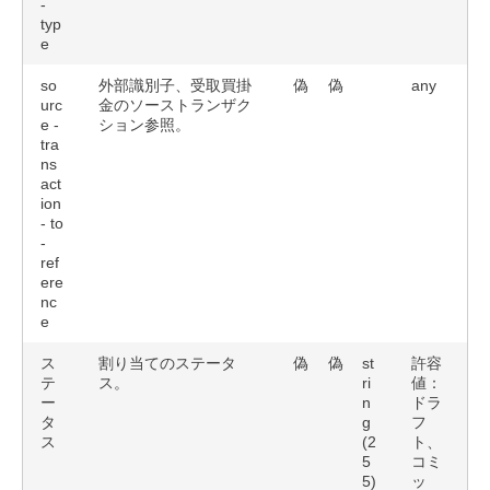
-
typ
e
so
外部識別子、受取買掛
偽
偽
any
urc
金のソーストランザク
e -
ション参照。
tra
ns
act
ion
- to
-
ref
ere
nc
e
ス
割り当てのステータ
偽
偽
st
許容
テ
ス。
ri
値：
ー
n
ドラ
タ
g
フ
ス
(2
ト、
5
コミ
5)
ッ