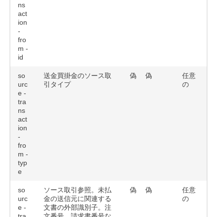
ns
act
ion
-
fro
m -
id
so
送金買掛金のソース取
偽
偽
任意
urc
引タイプ
の
e -
tra
ns
act
ion
-
fro
m -
typ
e
so
ソース取引参照。未払
偽
偽
任意
urc
金の送信元に関連する
の
e -
文書の外部識別子。注
tra
文番号、請求書番号な