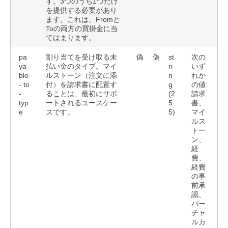
す。3つのうち1つだけ
を提供する必要があり
ます。これは、Fromと
Toの両方の買掛金に当
てはまります。
pa
割り当てを受け取る未
偽
偽
st
次の
ya
払い金のタイプ。マイ
ri
いず
ble
ル
ストーン（注文に添
n
れか
- to
付）を請求書に配置す
g
の値:
-
ることは、最初にサポ
(2
請求
typ
ートされるユースケー
5
書、
e
スです。
5)
マイ
ルス
トー
ン、
経
費、
経費
の事
前承
認、
バー
チャ
ルカ