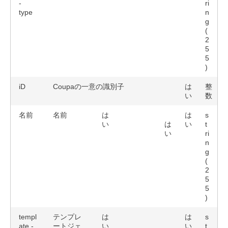
-
ri
type
n
g
(
2
5
5
)
iD
Coupaの一意の識別子
は
整
い
数
名前
名前
は
は
s
い
は
い
t
い
ri
n
g
(
2
5
5
)
templ
テンプレ
は
は
s
ate -
ートジェ
い
い
t