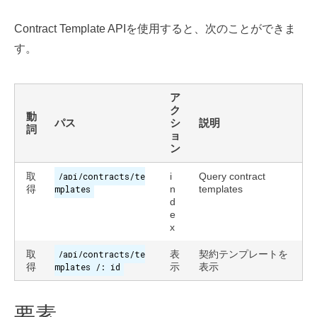
Contract Template APIを使用すると、次のことができま
す。
ア
ク
動
パス
シ
説明
詞
ョ
ン
取
/api/contracts/te
i
Query contract
得
mplates
n
templates
d
e
x
取
/api/contracts/te
表
契約テンプレートを
得
mplates /: id
示
表示
要素