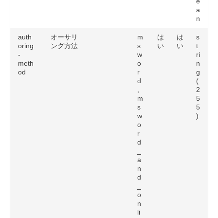
e
a
n
auth
オーサリ
m
は
は
s
oring
ング方法
s
い
い
t
-
w
ri
meth
o
n
od
r
g
d
(
,
2
m
5
s
5
w
)
o
r
d
_
a
n
d
_
o
n
li