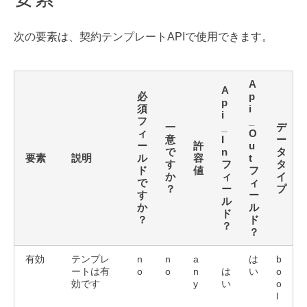
次の要素は、契約テンプレートAPIで使用できます。
A
A
必
p
p
須
i
i
フ
_
一
_
デ
ィ
O
意
I
ー
ー
許
u
で
n
タ
要素
説明
ル
容
t
す
フ
タ
ド
値
フ
か
ィ
イ
で
ィ
？
ー
プ
す
ー
ル
か
ル
ド
？
ド
？
？
有効
テンプレ
n
n
a
は
b
ートは有
o
o
n
は
い
o
効です
y
い
o
l