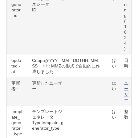
gene
ネレータ
ri
rator
ID
n
- id
g
(
1
0
2
4
)
upda
CoupaがYYY - MM - DDTHH: MM:
は
日
ted -
SS + HH: MMZの形式で自動的に作
い
時
at
成しました
更新
更新したユーザ
は
ユ
者：
ー
い
ー
ザ
ー
templ
テンプレートジ
は
整
ate_
ェネレータ
い
数
gene
Typetemplate_g
rator
enerator_type
_type