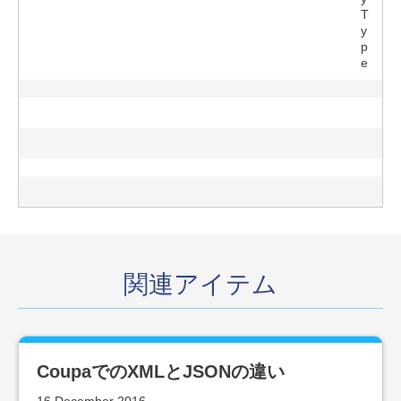
T
y
p
e
関連アイテム
CoupaでのXMLとJSONの違い