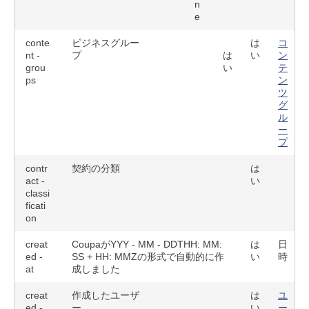
n
e
conte
ビジネスグルー
は
コ
nt -
プ
は
い
ン
grou
い
テ
ps
ン
ツ
グ
ル
ー
プ
contr
契約の分類
は
act -
い
classi
ficati
on
creat
CoupaがYYY - MM - DDTHH: MM:
は
日
ed -
SS + HH: MMZの形式で自動的に作
い
時
at
成しました
creat
作成したユーザ
は
ユ
ed -
ー
い
ー