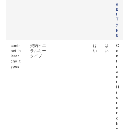
a
c
t
T
y
p
e
contr
契約ヒエ
は
は
C
act_h
ラルキー
い
い
o
ierar
タイプ
n
chy_t
t
ypes
r
a
c
t
H
i
e
r
a
r
c
h
y