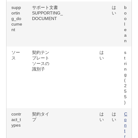
supp
サポート文書
は
b
ortin
SUPPORTING_
い
o
g_do
DOCUMENT
o
cume
l
nt
e
a
n
ソー
契約テン
は
s
ス
プレート
い
t
ソースの
ri
識別子
n
g
(
2
5
5
)
contr
契約タイ
は
は
C
act_t
プ
い
い
o
ypes
n
t
r