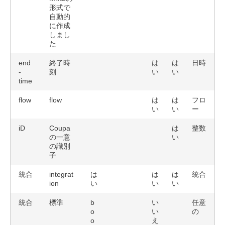
形式で
自動的
に作成
しまし
た
end
終了時
は
は
日時
-
刻
い
い
time
flow
flow
は
は
フロ
い
い
ー
iD
Coupa
は
整数
の一意
い
の識別
子
統合
integrat
は
は
は
統合
ion
い
い
い
統合
標準
b
い
任意
o
い
の
o
え