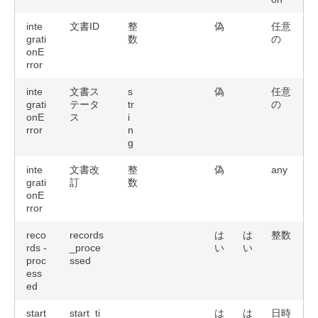
inte
文書ID
整
偽
任意
grati
数
の
onE
rror
inte
文書ス
s
偽
任意
grati
テータ
tr
の
onE
ス
i
rror
n
g
inte
文書改
整
偽
any
grati
訂
数
onE
rror
reco
records
は
は
整数
rds -
_proce
い
い
proc
ssed
ess
ed
start
start_ti
は
は
日時