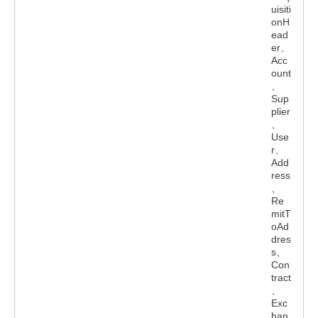
uisiti
onH
ead
er、
Acc
ount
、
Sup
plier
、
Use
r、
Add
ress
、
Re
mitT
oAd
dres
s、
Con
tract
、
Exc
han