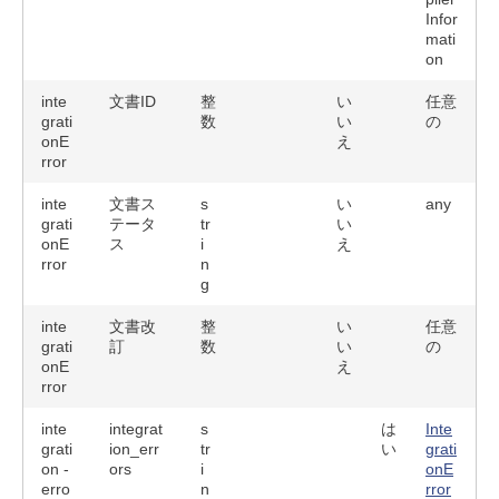
Infor
mati
on
inte
文書ID
整
い
任意
grati
数
い
の
onE
え
rror
inte
文書ス
s
い
any
grati
テータ
tr
い
onE
ス
i
え
rror
n
g
inte
文書改
整
い
任意
grati
訂
数
い
の
onE
え
rror
inte
integrat
s
は
Inte
grati
ion_err
tr
い
grati
on -
ors
i
onE
erro
n
rror