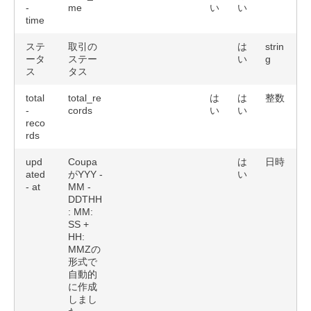
-
me
い
い
time
ステ
取引の
は
strin
ータ
ステー
い
g
ス
タス
total
total_re
は
は
整数
-
cords
い
い
reco
rds
upd
Coupa
は
日時
ated
がYYY -
い
- at
MM -
DDTHH
: MM:
SS +
HH:
MMZの
形式で
自動的
に作成
しまし