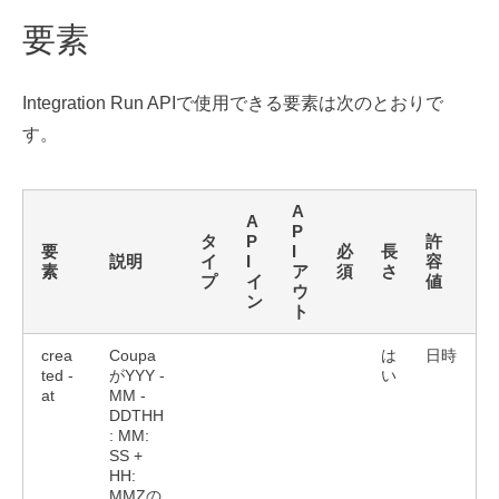
要素
Integration Run APIで使用できる要素は次のとおりで
す。
A
A
P
タ
P
許
要
I
必
長
説明
イ
I
容
素
ア
須
さ
プ
イ
値
ウ
ン
ト
crea
Coupa
は
日時
ted -
がYYY -
い
at
MM -
DDTHH
: MM:
SS +
HH:
MMZの