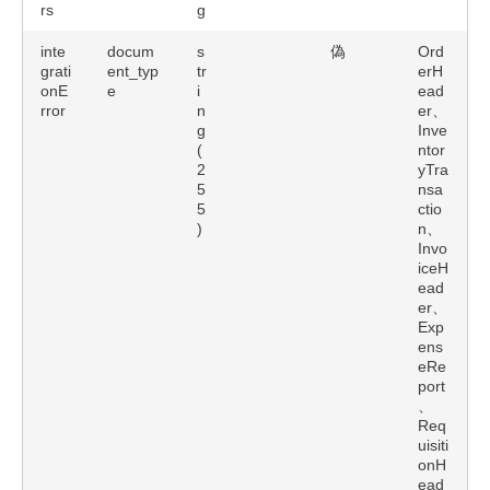
rs
g
inte
docum
s
偽
Ord
grati
ent_typ
tr
erH
onE
e
i
ead
rror
n
er、
g
Inve
(
ntor
2
yTra
5
nsa
5
ctio
)
n、
Invo
iceH
ead
er、
Exp
ens
eRe
port
、
Req
uisiti
onH
ead