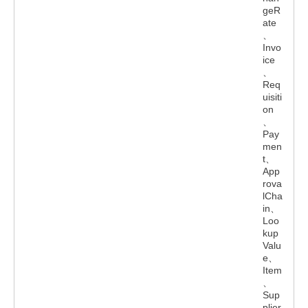
geR
ate
、
Invo
ice
、
Req
uisiti
on
、
Pay
men
t、
App
rova
lCha
in、
Loo
kup
Valu
e、
Item
、
Sup
plier