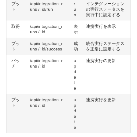
プッ
/api/integration_r
r
インテグレーション
ト
uns /: id/run
u
の実行ステータスを
n
実行中に設定する
取得
/api/integration_r
表
連携実行を表示
uns /: id
示
プッ
/api/integration_r
成
統合実行ステータス
ト
uns /: id/success
功
を正常に設定する
パッ
/api/integration_r
u
連携実行の更新
チ
uns /: id
p
d
a
t
e
プッ
/api/integration_r
u
連携実行を更新
ト
uns /: id
p
d
a
t
e