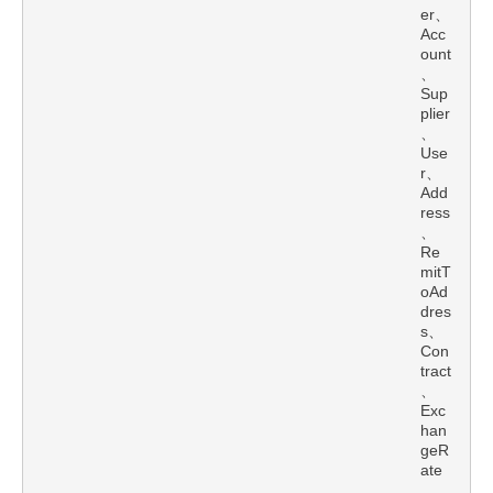
er、
Acc
ount
、
Sup
plier
、
Use
r、
Add
ress
、
Re
mitT
oAd
dres
s、
Con
tract
、
Exc
han
geR
ate
、