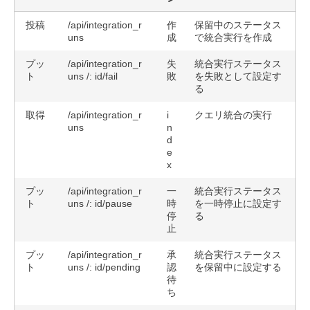
投稿
/api/integration_r
作
保留中のステータス
uns
成
で統合実行を作成
プッ
/api/integration_r
失
統合実行ステータス
ト
uns /: id/fail
敗
を失敗として設定す
る
取得
/api/integration_r
i
クエリ統合の実行
uns
n
d
e
x
プッ
/api/integration_r
一
統合実行ステータス
ト
uns /: id/pause
時
を一時停止に設定す
停
る
止
プッ
/api/integration_r
承
統合実行ステータス
ト
uns /: id/pending
認
を保留中に設定する
待
ち