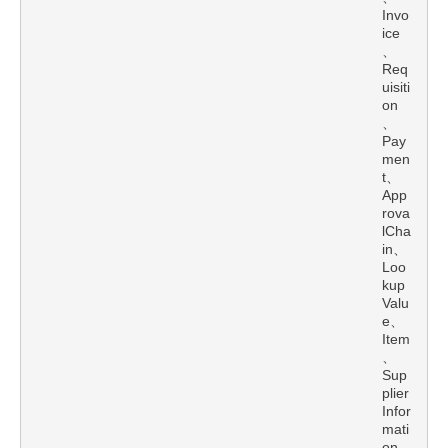
Invo
ice
、
Req
uisiti
on
、
Pay
men
t、
App
rova
lCha
in、
Loo
kup
Valu
e、
Item
、
Sup
plier
Infor
mati
on