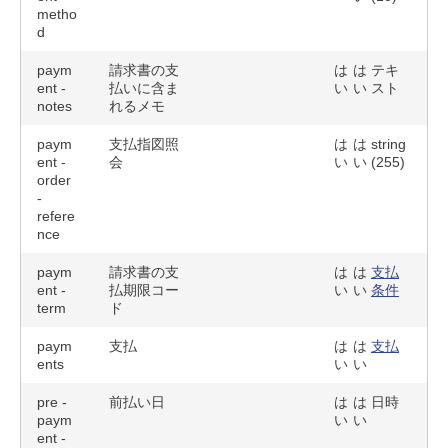
metho
d
paym
請求書の支
は
は
テキ
ent -
払いに含ま
い
い
スト
notes
れるメモ
paym
支払指図照
は
は
string
ent -
会
い
い
(255)
order
-
refere
nce
paym
請求書の支
は
は
支払
ent -
払期限コー
い
い
条件
term
ド
paym
支払
は
は
支払
ents
い
い
pre -
前払い日
は
は
日時
paym
い
い
ent -