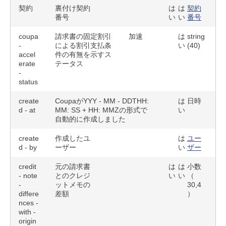
契約
裏付け契約
は
は
契約
番号
い
い
番号
coupa
請求書の固定割引
加速
は
string
-
による割引支払条
い
(40)
accel
件の有無を示すス
erate
テータス
-
status
create
CoupaがYYY - MM - DDTHH:
は
日時
d - at
MM: SS + HH: MMZの形式で
い
自動的に作成しました
create
作成したユ
は
ユー
d - by
ーザー
い
ザー
credit
元の請求書
は
は
小数
- note
とのクレジ
い
い
（
-
ットメモの
30,4
differe
差額
）
nces -
with -
origin