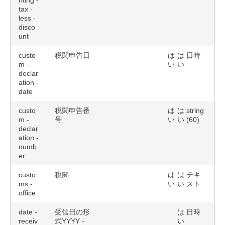
nting -
tax -
less -
disco
unt
custo
税関申告日
は
は
日時
m -
い
い
declar
ation -
date
custo
税関申告番
は
は
string
m -
号
い
い
(60)
declar
ation -
numb
er
custo
税関
は
は
テキ
ms -
い
い
スト
office
date -
受信日の形
は
日時
receiv
式YYYY -
い