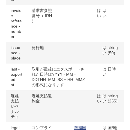
invoic
請求書参照
は
は
e -
番号（ IRN
い
い
refere
）
nce -
numb
er
issua
発行地
は
string
nce -
い
(50)
place
last -
取引が最後にエクスポートさ
は
日時
export
れた日時はYYYY - MM -
い
ed -
DDTHH: MM: SS + HH: MMZ
at
の形式になります
遅延
遅延支払違
は
は
string
支払
約金
い
い
(255)
いペ
ナル
ティ
legal -
コンプライ
準拠国
は
国/地