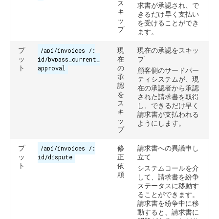
ス
求書が承認され、で
キ
きるだけ早く支払い
ッ
を受けることができ
プ
ます。
プ
/api/invoices /:
現
現在の承認をスキッ
ッ
id/bypass_current_
在
プ
ト
approval
の
顧客側のサードパー
承
ティシステムが、現
認
在の承認者から承認
を
された請求書を取得
ス
し、できるだけ早く
キ
請求書が支払われる
ッ
ようにします。
プ
プ
/api/invoices /:
修
請求書への異議申し
ッ
id/dispute
正
立て
ト
依
システムコールを介
頼
して、請求書を紛争
ステータスに移動す
ることができます。
請求書を紛争中に移
動すると、請求書に