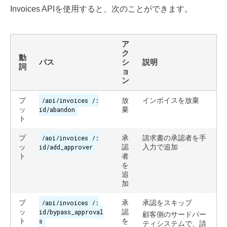
Invoices APIを使用すると、次のことができます。
ア
ク
動
パス
シ
説明
詞
ョ
ン
プ
/api/invoices /:
放
インボイスを放棄
ッ
id/abandon
棄
ト
プ
/api/invoices /:
承
請求書の承認者を手
ッ
id/add_approver
認
入力で追加
ト
者
を
追
加
プ
/api/invoices /:
承
承認をスキップ
ッ
id/bypass_approval
認
顧客側のサードパー
ト
s
を
ティシステムで、請