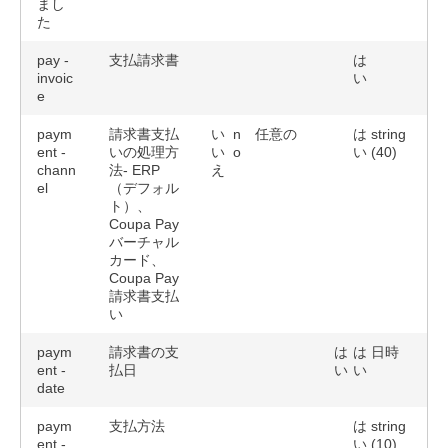
まし
た
pay -
支払請求書
は
invoic
い
e
paym
請求書支払
い
n
任意の
は
string
ent -
いの処理方
い
o
い
(40)
chann
法- ERP
え
el
（デフォル
ト）、
Coupa Pay
バーチャル
カード、
Coupa Pay
請求書支払
い
paym
請求書の支
は
は
日時
ent -
払日
い
い
date
paym
支払方法
は
string
ent -
い
(10)