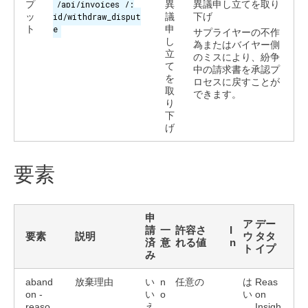
プ
/api/invoices /:
異
異議申し立てを取り
ッ
id/withdraw_disput
議
下げ
ト
e
申
サプライヤーの不作
し
為またはバイヤー側
立
のミスにより、紛争
て
中の請求書を承認プ
を
ロセスに戻すことが
取
できます。
り
下
げ
要素
申
ア
デー
請
一
許容さ
I
要素
説明
ウ
タタ
済
意
れる値
n
ト
イプ
み
aband
放棄理由
い
n
任意の
は
Reas
on -
い
o
い
on
reaso
え
Insigh