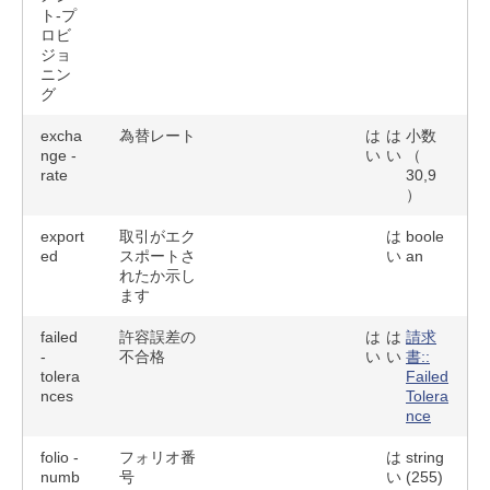
ト-プ
ロビ
ジョ
ニン
グ
excha
為替レート
は
は
小数
nge -
い
い
（
rate
30,9
）
export
取引がエク
は
boole
ed
スポートさ
い
an
れたか示し
ます
failed
許容誤差の
は
は
請求
-
不合格
い
い
書::
tolera
Failed
nces
Tolera
nce
folio -
フォリオ番
は
string
numb
号
い
(255)