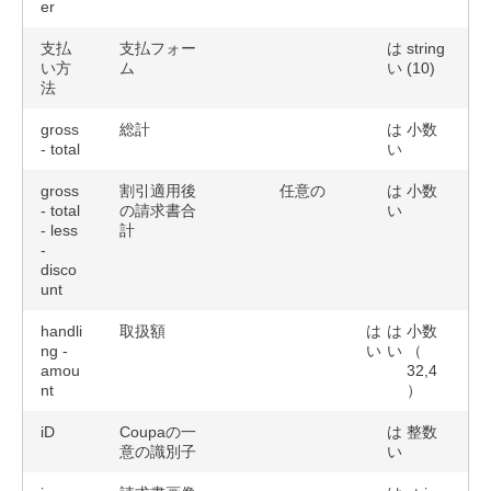
er
支払
支払フォー
は
string
い方
ム
い
(10)
法
gross
総計
は
小数
- total
い
gross
割引適用後
任意の
は
小数
- total
の請求書合
い
- less
計
-
disco
unt
handli
取扱額
は
は
小数
ng -
い
い
（
amou
32,4
nt
）
iD
Coupaの一
は
整数
意の識別子
い