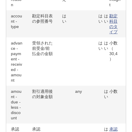
n
t
accou
勘定科目表
は
は
は
勘定
nt -
の参照番号
い
い
い
科目
type
のタ
イプ
advan
受領された
は
は
小数
ce -
前受金/前
い
い
（
paym
払金の金額
30,4
ent -
）
receiv
ed -
amou
nt
amou
割引適用後
any
は
小数
nt -
の対象金額
い
due -
less -
disco
unt
承認
承認
は
承認