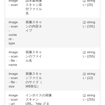
image
請求書画像
は
string
- scan
スキャン添
い
(25)
付ファイル
名
image
画像スキャ
は
string
- scan
ンの内容タ
い
(191)
-
イプ
conte
nt -
type
image
画像スキャ
は
string
- scan
ンのファイ
い
(255)
- file -
ル名
name
image
画像スキャ
は
string
- scan
ンファイル
い
(12)
- file -
のサイズ（
size
MB単位）
image
インボイスの画像
は
string
- scan
スキャン
い
(255)
- url
URL。'http ://'ま