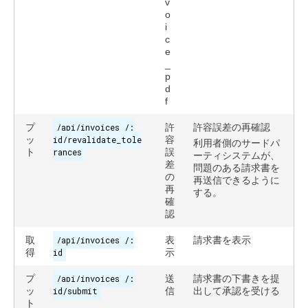
v
o
i
c
e
_
p
d
f
プ
/api/invoices /:
許
許容誤差の再確認
ッ
id/revalidate_tole
容
利用者側のサードパ
ト
rances
誤
ーティシステムが、
差
問題のある請求書を
の
再送信できるように
再
する。
確
認
取
/api/invoices /:
表
請求書を表示
得
id
示
プ
/api/invoices /:
送
請求書の下書きを提
ッ
id/submit
信
出して承認を受ける
ト