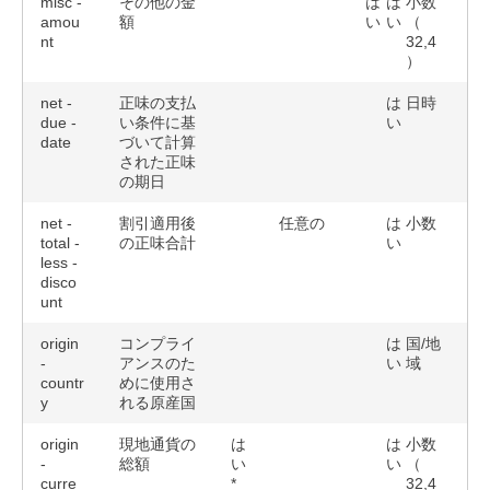
misc -
その他の金
は
は
小数
amou
額
い
い
（
nt
32,4
）
net -
正味の支払
は
日時
due -
い条件に基
い
date
づいて計算
された正味
の期日
net -
割引適用後
任意の
は
小数
total -
の正味合計
い
less -
disco
unt
origin
コンプライ
は
国/地
-
アンスのた
い
域
countr
めに使用さ
y
れる原産国
origin
現地通貨の
は
は
小数
-
総額
い
い
（
curre
*
32,4