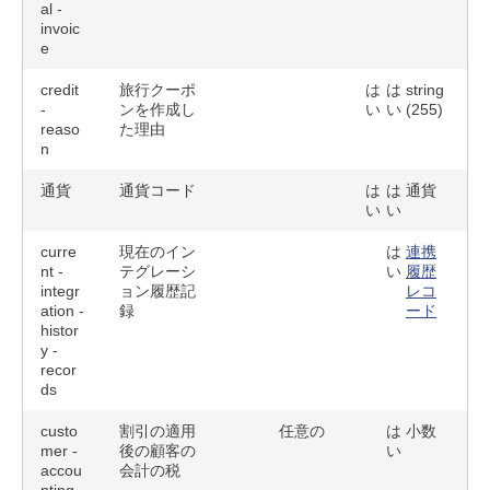
al -
invoic
e
credit
旅行クーポ
は
は
string
-
ンを作成し
い
い
(255)
reaso
た理由
n
通貨
通貨コード
は
は
通貨
い
い
curre
現在のイン
は
連携
nt -
テグレーシ
い
履歴
integr
ョン履歴記
レコ
ation -
録
ード
histor
y -
recor
ds
custo
割引の適用
任意の
は
小数
mer -
後の顧客の
い
accou
会計の税