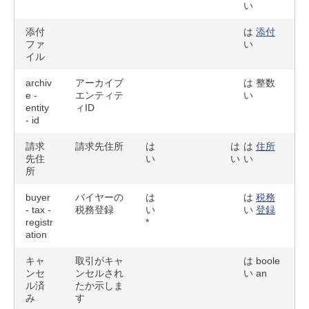
い
添付
は
添付
ファ
い
イル
archiv
アーカイブ
は
整数
e -
エンティテ
い
entity
ィID
- id
請求
請求先住所
は
は
は
住所
先住
い
い
い
所
buyer
バイヤーの
は
は
税務
- tax -
税務登録
い
い
登録
registr
*
ation
キャ
取引がキャ
は
boole
ンセ
ンセルされ
い
an
ル済
たか示しま
み
す