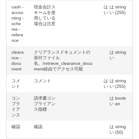
cash -
現金会計ス
は
は
string
accou
キームを使
い
い
(255)
nting -
用している
sche
場合は注意
me -
refere
nce
cleara
クリアランスドキュメントの
は
string
nce -
添付ファイル
い
docu
名。/retrieve_clearance_docu
ment
ment経由でアクセス可能
コメ
コメント
は
は
string
ント
い
い
(255)
コン
請求書コン
は
boole
プラ
プライアン
い
an
イア
ス指標
ンス
確認
確認
は
string
い
(50)