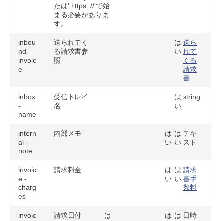
たは' https ://'で始
まる必要がありま
す。
inbou
送られてく
は
送ら
nd -
る請求書参
い
れて
invoic
照
くる
e
請求
書
inbox
受信トレイ
は
string
-
名
い
name
intern
内部メモ
は
は
テキ
al -
い
い
スト
note
invoic
請求料金
は
は
請求
e -
い
い
書手
charg
数料
es
invoic
請求日付
は
は
は
日時