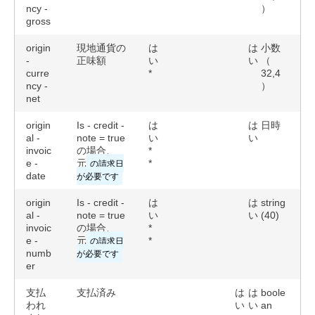
ncy -
）
gross
origin
現地通貨の
は
は
小数
-
正味額
い
い
（
curre
*
32,4
ncy -
）
net
origin
Is - credit -
は
は
日時
al -
note = true
い
い
invoic
の場合、
*
e -
元
の請求日
*
date
が必要です
origin
Is - credit -
は
は
string
al -
note = true
い
い
(40)
invoic
の場合、
*
e -
元
の請求日
*
numb
が必要です
er
支払
支払済み
は
は
boole
われ
い
い
an