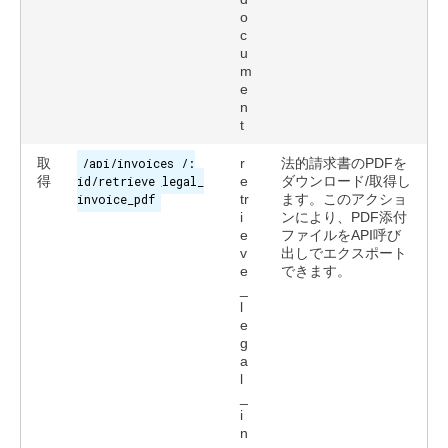
o
c
u
m
e
n
t
取
/api/invoices /:
r
法的請求書のPDFを
得
id/retrieve_legal_
e
ダウンロード/取得し
invoice_pdf
tr
ます。このアクショ
i
ンにより、PDF添付
e
ファイルをAPI呼び
v
出しでエクスポート
e
できます。
_
l
e
g
a
l
_
i
n