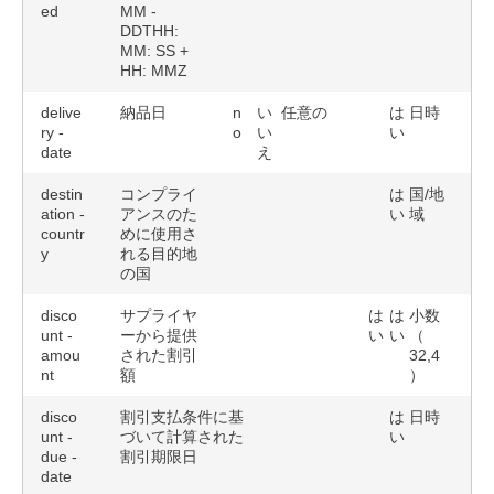
ed
MM -
DDTHH:
MM: SS +
HH: MMZ
delive
納品日
n
い
任意の
は
日時
ry -
o
い
い
date
え
destin
コンプライ
は
国/地
ation -
アンスのた
い
域
countr
めに使用さ
y
れる目的地
の国
disco
サプライヤ
は
は
小数
unt -
ーから提供
い
い
（
amou
された割引
32,4
nt
額
）
disco
割引支払条件に基
は
日時
unt -
づいて計算された
い
due -
割引期限日
date