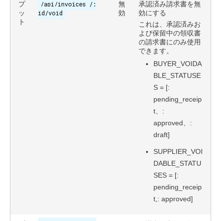
プ
/api/invoices /:
無
承認済み請求書を無
ッ
id/void
効
効にする
ト
これは、承認済みお
よび保留中の領収書
の請求書にのみ使用
できます。
BUYER_VOIDA
BLE_STATUSE
S = [:
pending_receip
t、:
approved、:
draft]
SUPPLIER_VOI
DABLE_STATU
SES = [:
pending_receip
t,: approved]