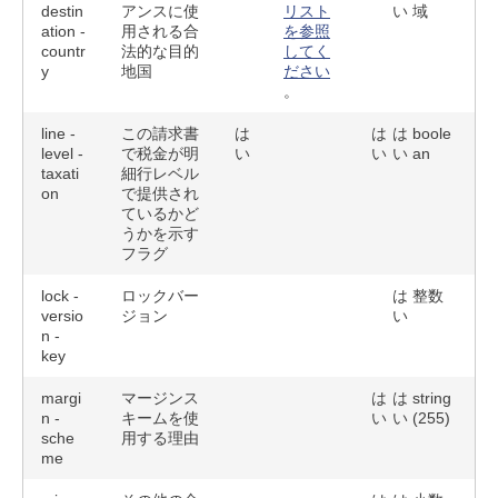
destin
アンスに使
リスト
い
域
ation -
用される合
を参照
countr
法的な目的
してく
y
地国
ださい
。
line -
この請求書
は
は
は
boole
level -
で税金が明
い
い
い
an
taxati
細行レベル
on
で提供され
ているかど
うかを示す
フラグ
lock -
ロックバー
は
整数
versio
ジョン
い
n -
key
margi
マージンス
は
は
string
n -
キームを使
い
い
(255)
sche
用する理由
me