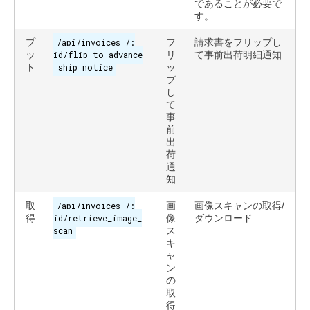
であることが必要で
す。
プ
/api/invoices /:
フ
請求書をフリップし
ッ
id/flip_to_advance
リ
て事前出荷明細通知
ト
_ship_notice
ッ
プ
し
て
事
前
出
荷
通
知
取
/api/invoices /:
画
画像スキャンの取得/
得
id/retrieve_image_
像
ダウンロード
scan
ス
キ
ャ
ン
の
取
得