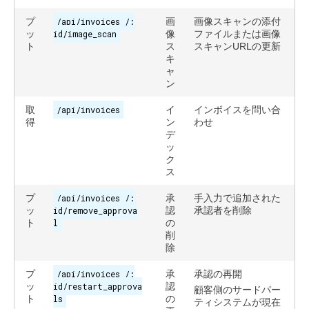
プ
/api/invoices /:
画
画像スキャンの添付
ッ
id/image_scan
像
ファイルまたは画像
ト
ス
スキャンURLの更新
キ
ャ
ン
取
/api/invoices
イ
インボイスを問い合
得
ン
わせ
デ
ッ
ク
ス
プ
/api/invoices /:
承
手入力で追加された
ッ
id/remove_approva
認
承認者を削除
ト
l
の
削
除
プ
/api/invoices /:
承
承認の再開
ッ
id/restart_approva
認
顧客側のサードパー
ト
ls
の
ティシステムが現在