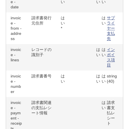
e -
い
い
い
date
invoic
請求書発行
は
は
サプ
e -
元住所
い
い
ライ
from -
*
ヤー
addre
支払
ss
先
invoic
レコードの
は
は
イン
e -
識別子
い
い
ボイ
lines
ス項
目
invoic
請求書番号
は
は
は
string
e -
い
い
い
(40)
numb
er
invoic
請求書関連
は
請求
e -
の支払レシ
い
書支
paym
ート情報
払レ
ent -
シー
receip
ト
ts