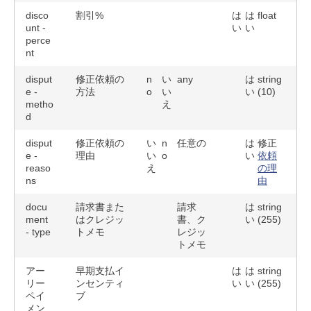
disco
割引%
は
は
float
unt -
い
い
perce
nt
disput
修正依頼の
n
い
any
は
string
e -
方法
o
い
い
(10)
metho
え
d
disput
修正依頼の
い
n
任意の
は
修正
e -
理由
い
o
い
依頼
reaso
え
の理
ns
由
docu
請求書また
請求
は
string
ment
はクレジッ
書、ク
い
(255)
- type
トメモ
レジッ
トメモ
アー
早期支払イ
は
は
string
リー
ンセンティ
い
い
(255)
ペイ
ブ
メン