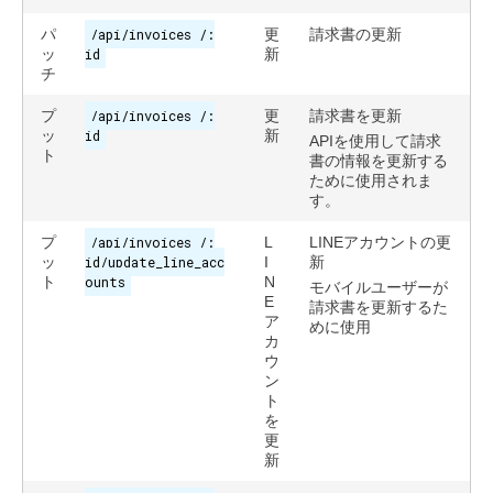
パ
/api/invoices /:
更
請求書の更新
ッ
id
新
チ
プ
/api/invoices /:
更
請求書を更新
ッ
id
新
APIを使用して請求
ト
書の情報を更新する
ために使用されま
す。
プ
/api/invoices /:
L
LINEアカウントの更
ッ
id/update_line_acc
I
新
ト
ounts
N
モバイルユーザーが
E
請求書を更新するた
ア
めに使用
カ
ウ
ン
ト
を
更
新