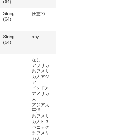
(64)
String
任意の
(64)
String
any
(64)
なし
アフリカ
系アメリ
カ人アジ
ア-
インド系
アメリカ
人
アジア太
平洋
系アメリ
カ人ヒス
パニック
系アメリ
カ人