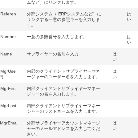
ムなど）にリンクします。
lReferen
外部システム（ ERPシステムなど）に
は
リンクする一意の参照キーを入力しま
い
す。
erNumber
一意の参照番号を入力します。
は
い
erName
サプライヤーの名前を入力
は
い
rMgrUse
内部のクライアントサプライヤーマネ
は
*)
ージャーのユーザー名を入力します。
い
rMgrFirst
内部クライアントサプライヤーマネー
ジャーの名を入力します。
rMgrLast
内部クライアントサプライヤーマネー
ジャーのラストネームを入力します。
tMgrEma
外部サプライヤーアカウントマネージ
は
ャーのメールアドレスを入力してくだ
い
さい。