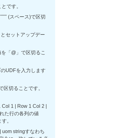
区切ることです。
""" (スペース)で区切
タとセットアップデー
値を「@」で区切るこ
のUDFを入力します
字)で区切ることです。
 Row 1 Col 2 |
 3。指定された行の各列の値
区切ります。
m stringすなわち