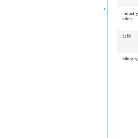
Industry
ation
分類
Minorit