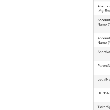
Alterna
tMgrEma
Account
Name (*
Accoun
Name (*
ShortN
Parent
LegalN
DUNSN
TickerS