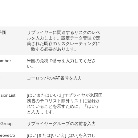
評価
サプライヤーに関連するリスクのレベ
ルを入力します。設定データ管理で定
義された既存のリスクレーティングに
一致する必要があります。
umber
米国の免税ID番号を入力してくださ
い。
号
ヨーロッパのVAT番号を入力
sionList
[はいまたはいいえ]サプライヤが米国国
務省のテロリスト除外リストに登録さ
れていることを示すために、「はい」
と入力します。
rGroup
サプライヤーグループの名前を入力
proveCo
[はい]または[いいえ] [はい]を入力し