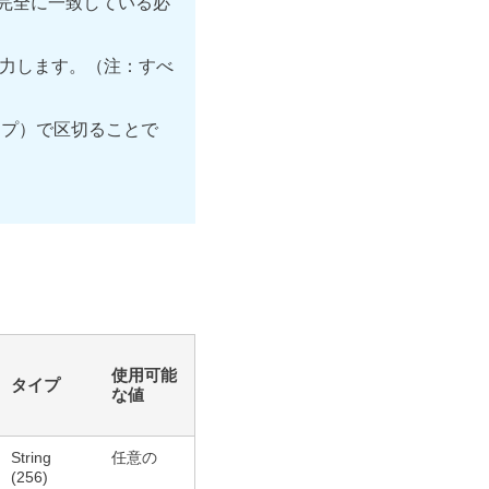
成と完全に一致している必
入力します。（注：すべ
イプ）で区切ることで
使用可能
タイプ
な値
String
任意の
(256)