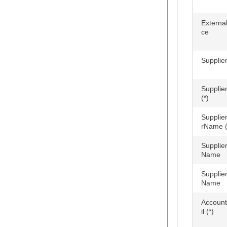
Externa
ce
Suppli
Suppli
(*)
Supplie
rName (
Supplie
Name
Supplie
Name
Accoun
il (*)