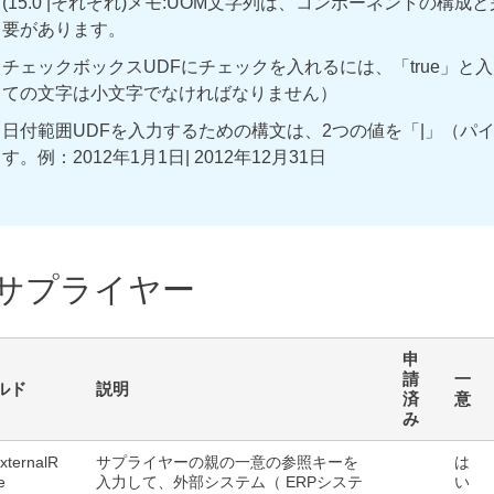
(15.0 |それぞれ)メモ:UOM文字列は、コンポーネントの構
要があります。
チェックボックスUDFにチェックを入れるには、「true」と
ての文字は小文字でなければなりません）
日付範囲UDFを入力するための構文は、2つの値を「|」（パ
す。例：2012年1月1日| 2012年12月31日
サプライヤー
申
請
一
ルド
説明
済
意
み
xternalR
サプライヤーの親の一意の参照キーを
は
e
入力して、外部システム（ ERPシステ
い