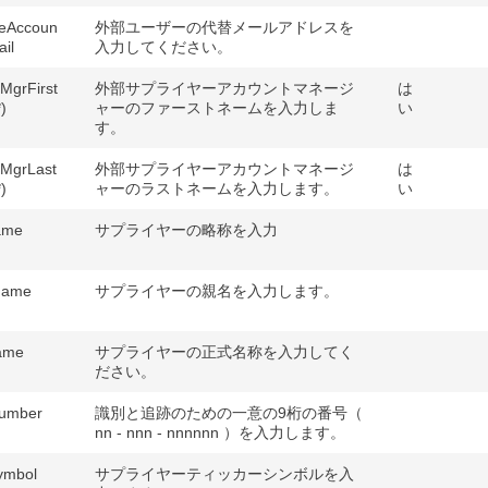
teAccoun
外部ユーザーの代替メールアドレスを
il
入力してください。
MgrFirst
外部サプライヤーアカウントマネージ
は
)
ャーのファーストネームを入力しま
い
す。
tMgrLast
外部サプライヤーアカウントマネージ
は
)
ャーのラストネームを入力します。
い
ame
サプライヤーの略称を入力
Name
サプライヤーの親名を入力します。
ame
サプライヤーの正式名称を入力してく
ださい。
umber
識別と追跡のための一意の9桁の番号（
nn - nnn - nnnnnn ）を入力します。
ymbol
サプライヤーティッカーシンボルを入