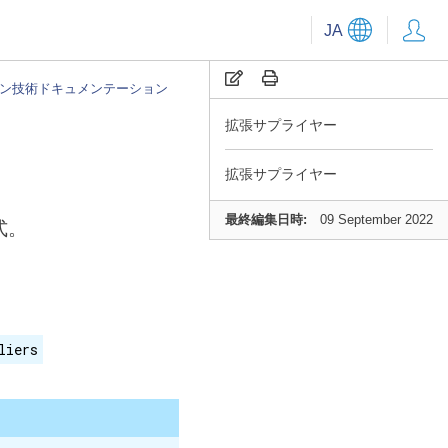
JA
ン技術ドキュメンテーション
拡張サプライヤー
拡張サプライヤー
最終編集日時:
09 September 2022
式。
liers