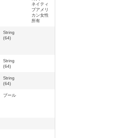
ネイティ
ブアメリ
カン女性
所有
String
(64)
String
(64)
String
(64)
ブール