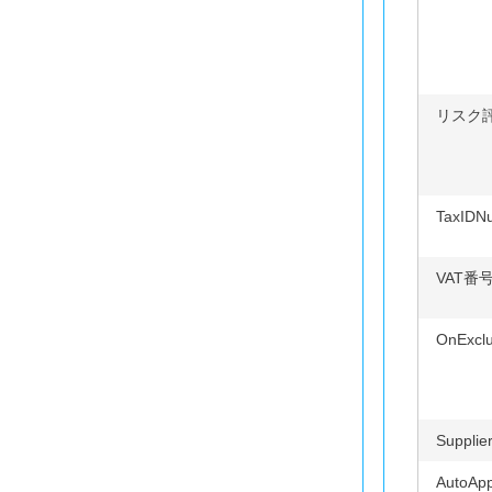
リスク
TaxIDN
VAT番
OnExclu
Supplie
AutoAp