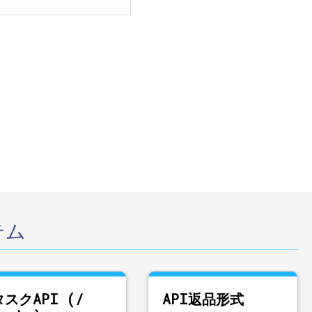
テム
タスクAPI (/
API返品形式