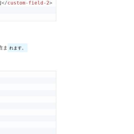
前
</
custom-field-2
>
れます。
含ま