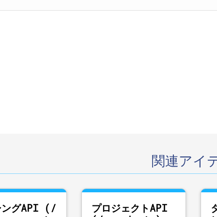
関連アイ
ングAPI (/
プロジェクトAPI