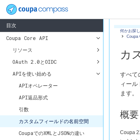
目次
何かお探
Coupa 
Coupa Core API
リソース
カ
OAuth 2.0とOIDC
APIを使い始める
すべて
ィール
APIオペレーター
ます。
API返品形式
引数
概要
カスタムフィールドの名前空間
CoupaでのXMLとJSONの違い
Coup