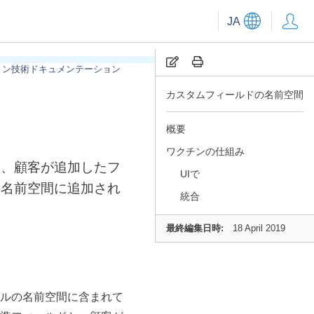
JA
ョン技術ドキュメンテーション
カスタムフィールドの名前空間
間
概要
ワクチンの仕組み
し、顧客が追加したフ
UIで
の名前空間に追加され
統合
最終編集日時:
18 April 2019
ーバルの名前空間に含まれて