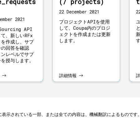
e_requests
(/ projects)
t
22 December 2021
2
ember 2021
プロジェクトAPIを使用
して、Coupa内のプロジ
Sourcing API
ェクトを作成または更新
て、新しいRFx
します。
トを作成し、サプ
ーの回答を確認
インレベルでサプ
ーを授与します。
報
詳細情報
に表示されている一部、または全ての内容は、機械翻訳によるものです