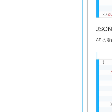
</
c
JSO
APIの
{