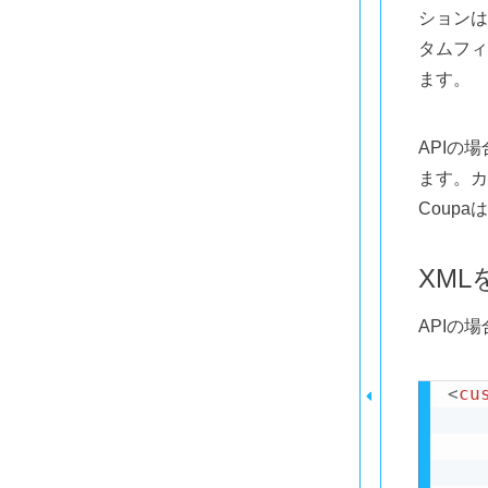
ションは
タムフィ
ます。
APIの
ます。カ
Coup
XML
APIの
<
cu