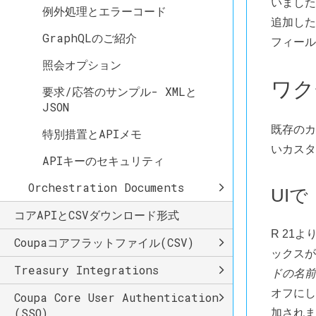
いました
例外処理とエラーコード
追加した
GraphQLのご紹介
フィール
照会オプション
ワク
要求/応答のサンプル- XMLと
JSON
既存のカ
特別措置とAPIメモ
いカスタ
APIキーのセキュリティ
Orchestration Documents
UIで
コアAPIとCSVダウンロード形式
R 21
Coupaコアフラットファイル(CSV)
ックスが
Treasury Integrations
ドの名前
オフにし
Coupa Core User Authentication
(SSO)
加されま