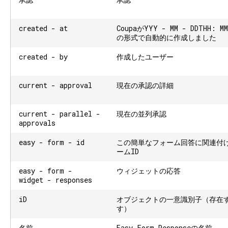
created - at
CoupaがYYY - MM - DDTHH: MM
の形式で自動的に作成しました
created - by
作成したユーザー
current - approval
現在の承認の詳細
current - parallel -
現在の並列承認
approvals
easy - form - id
この簡単なフォーム回答に関連付
ームID
easy - form -
ウィジェットの応答
widget - responses
iD
オブジェクトの一意識別子（存在
す）
名前
Easy Form Responseの名前