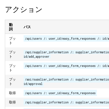
アクション
動
パス
詞
プッ
/api/users /: user_id/easy_form_responses /: id/
ト
プッ
/api/supplier_information /: supplier_informatio
ト
id/add_approver
プッ
/api/users /: user_id/easy_form_responses /: id/
ト
プッ
/api/supplier_information /: supplier_informatio
ト
id/approval
取得
/api/users /: user_id/easy_form_responses
取得
/api/supplier_information /: supplier_informatio