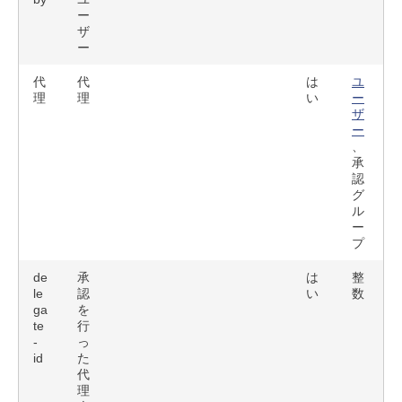
ー
ザ
ー
代
代
は
ユ
理
理
い
ー
ザ
ー
、
承
認
グ
ル
ー
プ
de
承
は
整
le
認
い
数
ga
を
te
行
-
っ
id
た
代
理