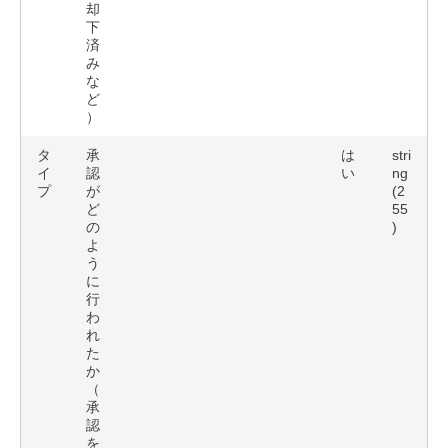
却
下
済
み
な
ど
）
タ
承
は
stri
イ
認
い
ng
プ
が
(2
ど
55
の
)
よ
う
に
行
わ
れ
た
か
（
承
認
を