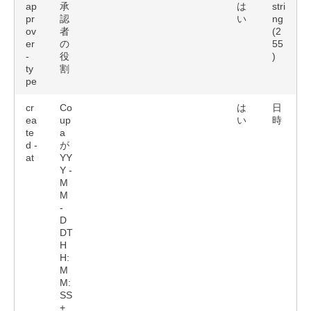
ap
承
は
stri
pr
認
い
ng
ov
者
(2
er
の
55
-
役
)
ty
割
pe
cr
Co
は
日
ea
up
い
時
te
a
d -
が
at
YY
Y -
M
M
-
D
DT
H
H:
M
M:
SS
+