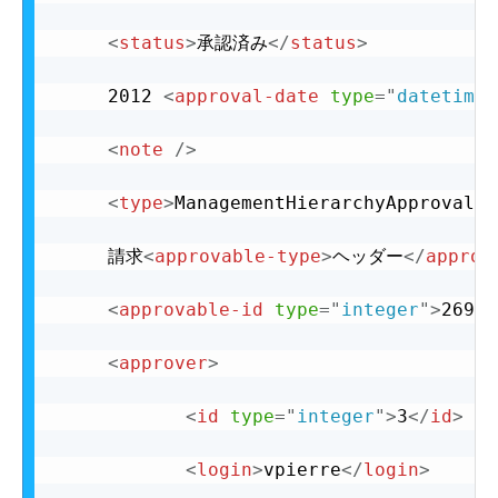
<
status
>
承認済み
</
status
>
	 2012 
<
approval-date
type
=
"
datetime
"
<
note
/>
<
type
>
ManagementHierarchyApproval
</
	 請求
<
approvable-type
>
ヘッダー
</
approv
<
approvable-id
type
=
"
integer
"
>
2696
<
<
approver
>
<
id
type
=
"
integer
"
>
3
</
id
>
<
login
>
vpierre
</
login
>