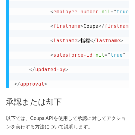
<
employee-number
nil
=
"
true
"
<
firstname
>
Coupa
</
firstname
>
<
lastname
>
指標
</
lastname
>
<
salesforce-id
nil
=
"
true
"
/>
</
updated-by
>
</
approval
>
承認または却下
以下では、Coupa APIを使用して承認に対してアクショ
ンを実行する方法について説明します。