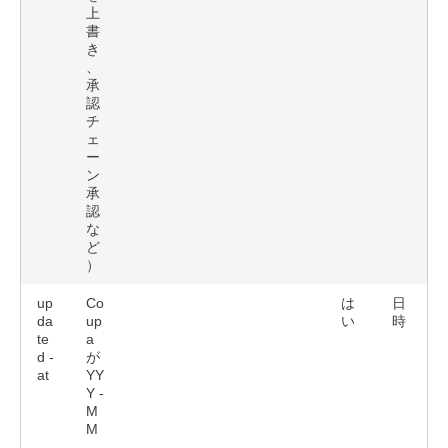
上
書
き
、
承
認
チ
ェ
ー
ン
承
認
な
ど
）
up
Co
は
日
da
up
い
時
te
a
d -
が
at
YY
Y -
M
M
-