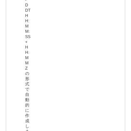
D
DT
H
H:
M
M:
SS
+
H
H:
M
M
Z
の
形
式
で
自
動
的
に
作
成
し