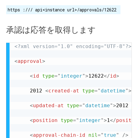
https :/// api<instance url>/approvals/12622
承認は応答を取得します
<?xml version="1.0" encoding="UTF-8"?>
<
approval
>
<
id
type
=
"
integer
"
>
12622
</
id
>
	 2012 
<
created-at
type
=
"
datetime
"
>
-0
<
updated-at
type
=
"
datetime
"
>
2012 -0
<
position
type
=
"
integer
"
>
1
</
positio
<
approval-chain-id
nil
=
"
true
"
/>