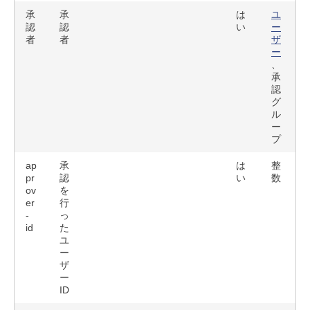
承
承
は
ユ
認
認
い
ー
者
者
ザ
ー
、
承
認
グ
ル
ー
プ
ap
承
は
整
pr
認
い
数
ov
を
er
行
-
っ
id
た
ユ
ー
ザ
ー
ID