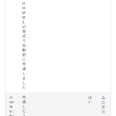
H
H:
M
M
Z
の
形
式
で
自
動
的
に
作
成
し
ま
し
た
cr
作
は
ユ
ea
成
い
ー
te
し
ザ
d -
た
ー
by
ユ