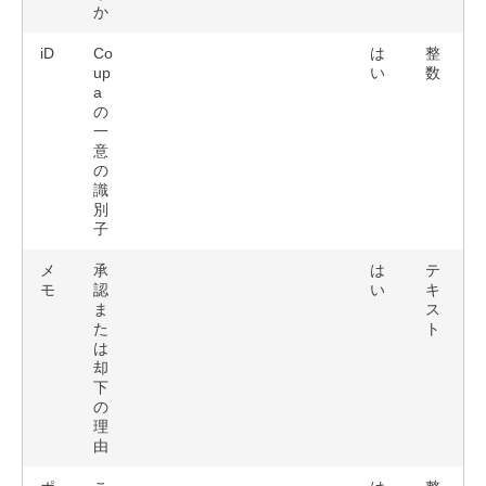
か
iD
Co
は
整
up
い
数
a
の
一
意
の
識
別
子
メ
承
は
テ
モ
認
い
キ
ま
ス
た
ト
は
却
下
の
理
由