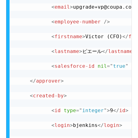
<
email
>
upgrade+vp@coupa.com
<
<
employee-number
/>
<
firstname
>
Victor (CFO)
</
fir
<
lastname
>
ピエール
</
lastname
>
<
salesforce-id
nil
=
"
true
"
/>
</
approver
>
<
created-by
>
<
id
type
=
"
integer
"
>
9
</
id
>
<
login
>
bjenkins
</
login
>