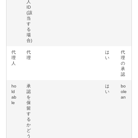
人
ID
(該
当
す
る
場
合)
代
代
は
代
理
理
い
理
人
の
承
認
ho
承
は
bo
ld
認
い
ole
ab
を
an
le
保
留
す
る
か
ど
う