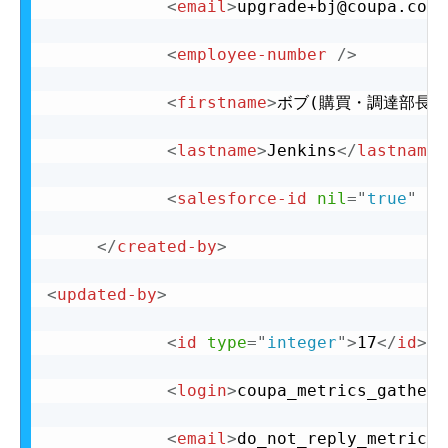
<
email
>
upgrade+bj@coupa.com
<
<
employee-number
/>
<
firstname
>
ボブ(購買・調達部長)
<
lastname
>
Jenkins
</
lastname
>
<
salesforce-id
nil
=
"
true
"
/>
</
created-by
>
<
updated-by
>
<
id
type
=
"
integer
"
>
17
</
id
>
<
login
>
coupa_metrics_gathere
<
email
>
do_not_reply_metrics@