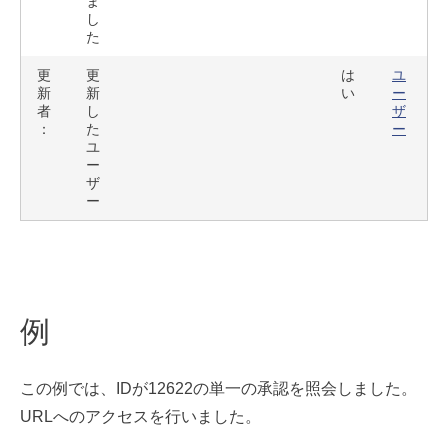
ま
し
た
更
更
は
ユ
新
新
い
ー
者
し
ザ
：
た
ー
ユ
ー
ザ
ー
例
この例では、IDが12622の単一の承認を照会しました。
URLへのアクセスを行いました。