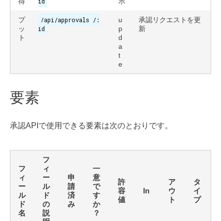
得
id
示
プ
/api/approvals /:
u
承認リクエストを更
ッ
id
p
新
ト
d
a
t
e
要素
承認APIで使用できる要素は次のとおりです。
フ
フ
ィ
一
ィ
ー
申
意
許
ア
タ
ー
ル
請
で
容
In
ウ
イ
ル
ド
済
す
値
ト
プ
ド
の
み
か
名
説
？