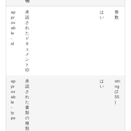
明
ap
承
は
整
pr
認
い
数
ov
さ
ab
れ
le
た
-
ド
id
キ
ュ
メ
ン
ト
ID
ap
承
は
stri
pr
認
い
ng
ov
さ
(2
ab
れ
55
le
た
)
-
書
ty
類
pe
の
種
類