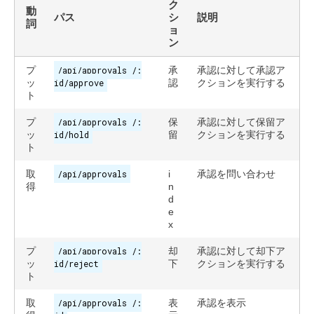
ク
動
パス
シ
説明
詞
ョ
ン
プ
/api/approvals /:
承
承認に対して承認ア
ッ
id/approve
認
クションを実行する
ト
プ
/api/approvals /:
保
承認に対して保留ア
ッ
id/hold
留
クションを実行する
ト
取
/api/approvals
i
承認を問い合わせ
得
n
d
e
x
プ
/api/approvals /:
却
承認に対して却下ア
ッ
id/reject
下
クションを実行する
ト
取
/api/approvals /:
表
承認を表示