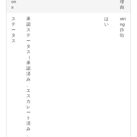
on
理
s
由
ス
承
は
stri
テ
認
い
ng
ー
ス
(5
タ
テ
0)
ス
ー
タ
ス
（
承
認
済
み
、
エ
ス
カ
レ
ー
ト
済
み
、