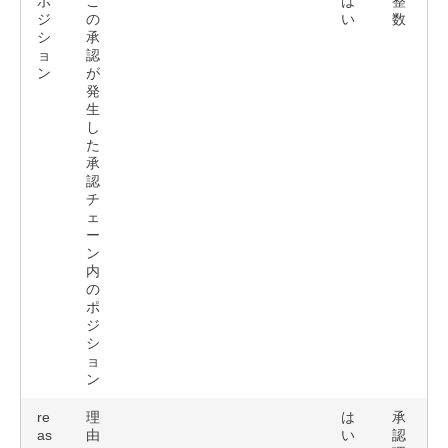
ポ
こ
は
整
ジ
の
い
数
シ
承
ョ
認
ン
が
発
生
し
た
承
認
チ
ェ
ー
ン
内
の
ポ
ジ
シ
ョ
ン
re
理
は
承
as
由
い
認