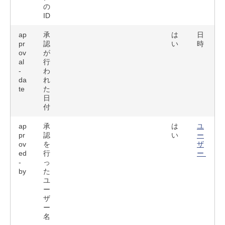
の
ID
ap
承
は
日
pr
認
い
時
ov
が
al
行
-
わ
da
れ
te
た
日
付
ap
承
は
ユ
pr
認
い
ー
ov
を
ザ
ed
行
ー
-
っ
by
た
ユ
ー
ザ
ー
名