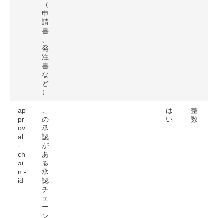
（
申
請
書
、
発
注
書
な
ど
）
ap
こ
は
整
pr
の
い
数
ov
承
al
認
-
が
ch
あ
ai
る
n -
承
id
認
チ
ェ
ー
ン