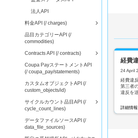
法人API
料金API (/ charges)
品目カテゴリーAPI (/
commodities)
Contracts API (/ contracts)
経費違
Coupa PayステートメントAPI
24 April
(/ coupa_pay/statements)
経費違反
カスタムオブジェクトAPI (/
第三者
custom_objects/id)
違反を
サイクルカウント品目API (/
詳細情
cycle_count_lines)
データファイルソースAPI (/
data_file_sources)