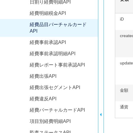
日割り経費明細API
経費明細税金API
iD
経費品目バーチャルカード
API
create
経費事前承認API
経費事前承認明細API
update
経費レポート事前承認API
経費出張API
経費出張セグメントAPI
金額
経費違反API
通貨
経費バーチャルカードAPI
項目別経費明細API
監査ステータスAPI