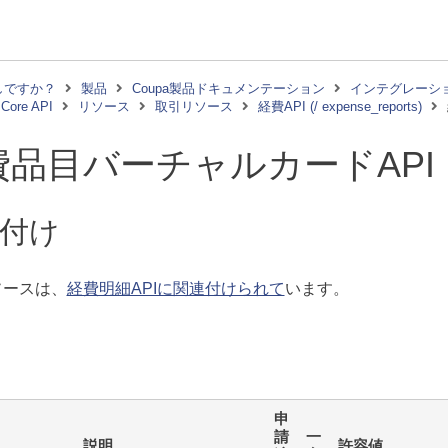
しですか？
製品
Coupa製品ドキュメンテーション
インテグレーシ
Core API
リソース
取引リソース
経費API (/ expense_reports)
費品目バーチャルカードAPI
付け
ソースは、
経費明細APIに関連付けられて
います。
申
請
一
説明
許容値