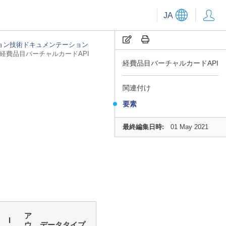
JA
ョン技術ドキュメンテーション
経費品目バーチャルカードAPI
経費品目バーチャルカードAPI
関連付け
要素
最終編集日時:
01 May 2021
ア
I
ウ
データタイプ