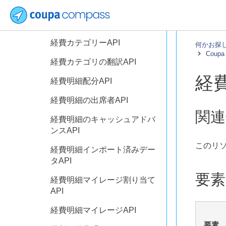
API
経費レポートAPI
経費カテゴリーAPI
何かお探
Coupa 
経費カテゴリの翻訳API
経
経費明細配分API
経費明細の出席者API
関連
経費明細のキャッシュアドバ
ンスAPI
このリ
経費明細インポート済みデー
タAPI
要素
経費明細マイレージ割り当て
API
経費明細マイレージAPI
要素