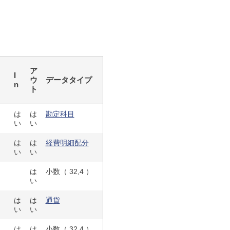
ア
I
ウ
データタイプ
n
ト
は
は
勘定科目
い
い
は
は
経費明細配分
い
い
は
小数（ 32,4 ）
い
は
は
通貨
い
い
は
は
小数（ 32,4 ）