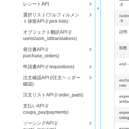
レシートAPI
-8
選択リスト/フルフィルメン
custo
-9
ト保留API (/ pick lists)
説明
オブジェクト翻訳API (/
uoms/uom_id/translations)
除数
発注書API (/
purchase_orders)
end -
申請書API (/ requisitions)
注文確認API (/注文ヘッダー
exch
確認)
rate
注文リストAPI (/ order_pads)
expe
artifa
支払いAPI (/
coupa_pay/payments)
expe
categ
ソーシングAPI (/
expe