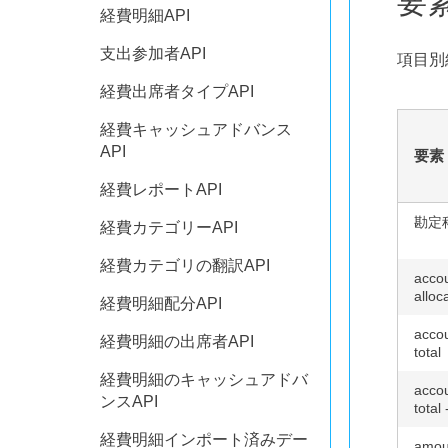
要
経費明細API
支出参加者API
項目別
経費出席者タイプAPI
経費キャッシュアドバンス
API
要素
経費レポートAPI
勘定
経費カテゴリーAPI
経費カテゴリの翻訳API
accou
alloc
経費明細配分API
accou
経費明細の出席者API
total
経費明細のキャッシュアドバ
accou
ンスAPI
total
経費明細インポート済みデー
amou