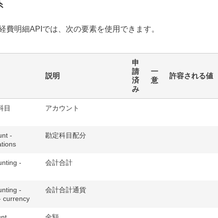
素
経費明細APIでは、次の要素を使用できます。
申
請
一
説明
許容される値
済
意
み
科目
アカウント
nt -
勘定科目配分
ations
nting -
会計合計
nting -
会計合計通貨
 - currency
nt
金額