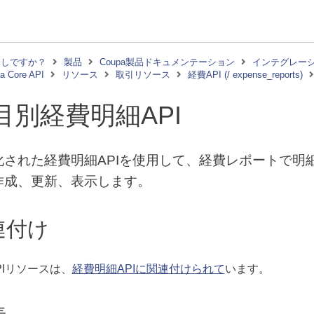
探しですか？
製品
Coupa製品ドキュメンテーション
インテグレー
a Core API
リソース
取引リソース
経費API (/ expense_reports)
目別経費明細API
化された経費明細APIを使用して、経費レポートで明
作成、更新、表示します。
連付け
PIリソースは、
経費明細APIに関連付けられて
います。