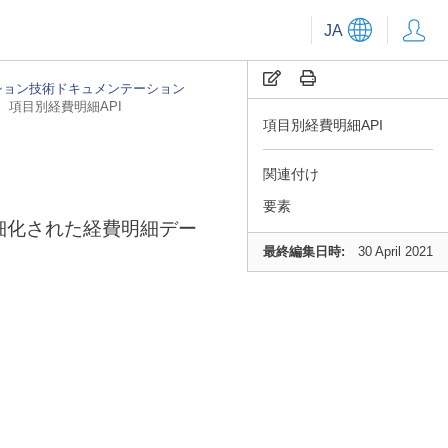
JA
ション技術ドキュメンテーション
項目別経費明細API
項目別経費明細API
関連付け
要素
細化された経費明細デー
最終編集日時:
30 April 2021