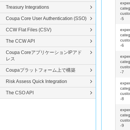
expe
Treasury Integrations
categ
custo
Coupa Core User Authentication (SSO)
-5
CCW Flat Files (CSV)
expe
categ
custo
The CCW API
-6
Coupa CoreアプリケーションIPアド
expe
レス
categ
custo
Coupaプラットフォーム上で構築
-7
Risk Assess Quick Integration
expe
categ
The CSO API
custo
-8
expe
categ
custo
-9