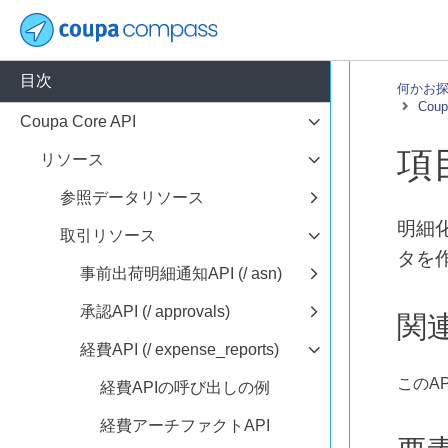
目次
何かお
Coup
Coupa Core API
項
リソース
参照データリソース
明細
取引リソース
タを
事前出荷明細通知API (/ asn)
承認API (/ approvals)
関
経費API (/ expense_reports)
このA
経費APIの呼び出しの例
経費アーチファクトAPI