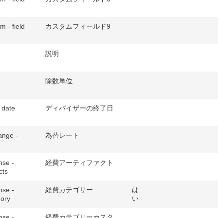
m - field
カスタムフィールド9
説明
除数単位
 date
ディバイザーの終了日
ange -
為替レート
nse -
経費アーティファクト
cts
nse -
経費カテゴリー
は
ory
い
nse -
経費カテゴリーカスタ