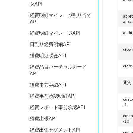
タAPI
経費明細マイレージ割り当て
appro
amou
API
audit
経費明細マイレージAPI
日割り経費明細API
creat
経費明細税金API
creat
経費品目バーチャルカード
API
通貨
経費事前承認API
経費事前承認明細API
custo
-1
経費レポート事前承認API
custo
経費出張API
-10
経費出張セグメントAPI
custo