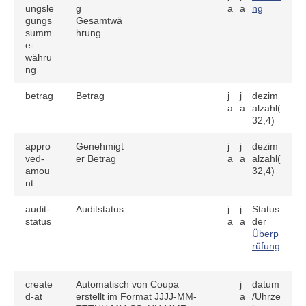
ungsle
g
a
a
ng
gungs
Gesamtwä
summ
hrung
e-
währu
ng
betrag
Betrag
j
j
dezim
a
a
alzahl(
32,4)
appro
Genehmigt
j
j
dezim
ved-
er Betrag
a
a
alzahl(
amou
32,4)
nt
audit-
Auditstatus
j
j
Status
status
a
a
der
Überp
rüfung
create
Automatisch von Coupa
j
datum
d-at
erstellt im Format JJJJ-MM-
a
/Uhrze