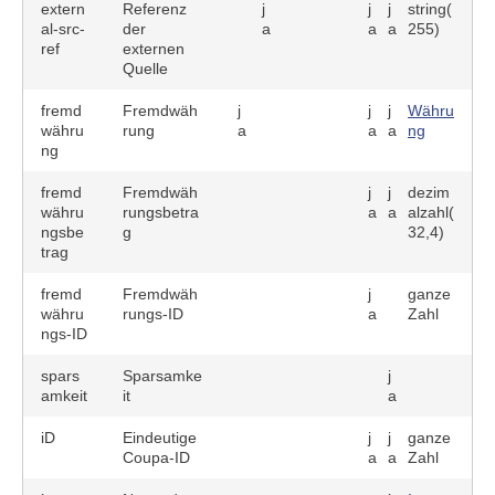
extern
Referenz
j
j
j
string(
al-src-
der
a
a
a
255)
ref
externen
Quelle
fremd
Fremdwäh
j
j
j
Währu
währu
rung
a
a
a
ng
ng
fremd
Fremdwäh
j
j
dezim
währu
rungsbetra
a
a
alzahl(
ngsbe
g
32,4)
trag
fremd
Fremdwäh
j
ganze
währu
rungs-ID
a
Zahl
ngs-ID
spars
Sparsamke
j
amkeit
it
a
iD
Eindeutige
j
j
ganze
Coupa-ID
a
a
Zahl