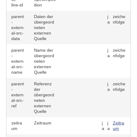
line-id
ition
parent
Daten der
j
zeiche
-
übergeord
a
nfolge
extern
neten
al-src-
externen
data
Quelle
parent
Name der
j
zeiche
-
übergeord
a
nfolge
extern
neten
al-src-
externen
name
Quelle
parent
Referenz
j
zeiche
-
der
a
nfolge
extern
übergeord
al-src-
neten
ref
externen
Quelle
zeitra
Zeitraum
j
j
Zeitra
um
a
a
um