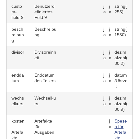
custo
Benutzerd
j
j
string(
m-
efiniertes
a
a
255)
field-9
Feld 9
besch
Beschreibu
j
j
string(
reibun
ng
a
a
1550)
g
divisor
Divisoreinh
j
j
dezim
eit
a
a
alzahl(
30,2)
endda
Enddatum
j
j
datum
tum
des Teilers
a
a
/Uhrze
it
wechs
Wechselku
j
j
dezim
elkurs
rs
a
a
alzahl(
30,9)
kosten
Artefakte
j
Spese
-
für
a
n für
Artefa
Ausgaben
Artefa
kte
kte