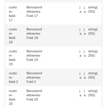
custo
Benutzerd
j
j
string(
m-
efiniertes
a
a
255)
field-
Feld 17
17
custo
Benutzerd
j
j
string(
m-
efiniertes
a
a
255)
field-
Feld 18
18
custo
Benutzerd
j
j
string(
m-
efiniertes
a
a
255)
field-
Feld 19
19
custo
Benutzerd
j
j
string(
m-
efiniertes
a
a
255)
field-2
Feld 2
custo
Benutzerd
j
j
string(
m-
efiniertes
a
a
255)
field-
Feld 20
20