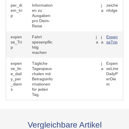
per_di
Information
j
zeiche
em_tri
en zu
a
nfolge
p
Ausgaben
pro Diem-
Reise
expen
Fahrt
j
j
Expen
se_Tri
spesenpflic
a
a
seTrip
p
htig
machen
expen
Tägliche
j
Expen
se_lin
Tagespaus
a
seLine
e_dail
chalen mit
DailyP
y_per
Betragsinfo
erDie
_diem
rmationen
m
s
für jeden
Tag.
Vergleichbare Artikel