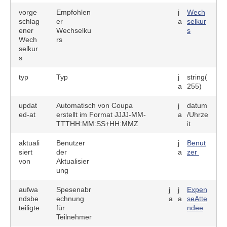
vorge
Empfohlen
j
Wech
schlag
er
a
selkur
ener
Wechselku
s
Wech
rs
selkur
s
typ
Typ
j
string(
a
255)
updat
Automatisch von Coupa
j
datum
ed-at
erstellt im Format JJJJ-MM-
a
/Uhrze
TTTHH:MM:SS+HH:MMZ
it
aktuali
Benutzer
j
Benut
siert
der
a
zer
von
Aktualisier
ung
aufwa
Spesenabr
j
j
Expen
ndsbe
echnung
a
a
seAtte
teiligte
für
ndee
Teilnehmer