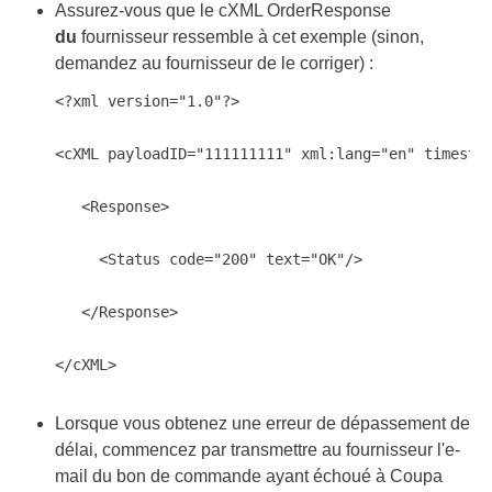
Assurez-vous que le cXML OrderResponse
du
fournisseur ressemble à cet exemple (sinon,
demandez au fournisseur de le corriger) :
<?xml version="1.0"?>

<cXML payloadID="111111111" xml:lang="en" timestam
   <Response>

     <Status code="200" text="OK"/>

   </Response>

</cXML>
Lorsque vous obtenez une erreur de dépassement de
délai, commencez par transmettre au fournisseur l'e-
mail du bon de commande ayant échoué à Coupa