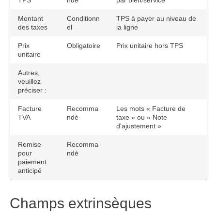
TPS
ndé
par bien/service
Montant
Conditionn
TPS à payer au niveau de
des taxes
el
la ligne
Prix
Obligatoire
Prix unitaire hors TPS
unitaire
Autres,
veuillez
préciser :
Facture
Recomma
Les mots « Facture de
TVA
ndé
taxe » ou « Note
d'ajustement »
Remise
Recomma
pour
ndé
paiement
anticipé
Champs extrinsèques