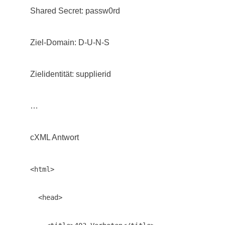
Shared Secret: passw0rd
Ziel-Domain: D-U-N-S
Zielidentität: supplierid
…
cXML Antwort
<html>

  <head>
