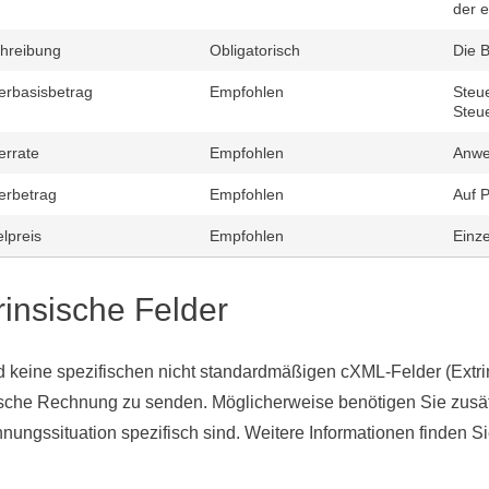
der e
hreibung
Obligatorisch
Die 
erbasisbetrag
Empfohlen
Steue
Steu
errate
Empfohlen
Anwe
erbetrag
Empfohlen
Auf 
elpreis
Empfohlen
Einz
rinsische Felder
d keine spezifischen nicht standardmäßigen cXML-Felder (Extrins
sche Rechnung zu senden. Möglicherweise benötigen Sie zusätzl
nungssituation spezifisch sind. Weitere Informationen finden S