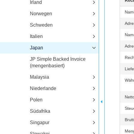
Rech
Irland
Nam
Norwegen
Adre
Schweden
Nam
Italien
Adre
Japan
Rec
JP Simple Backed Invoice
(mengenbasiert)
Lief
Malaysia
Wäh
Niederlande
Nett
Polen
Steu
Südafrika
Brut
Singapur
Men
Slowakei