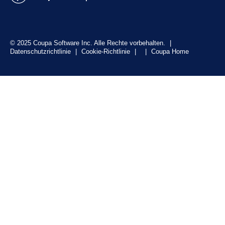
© 2025 Coupa Software Inc. Alle Rechte vorbehalten.
|
Datenschutzrichtlinie
|
Cookie-Richtlinie
|
|
Coupa Home