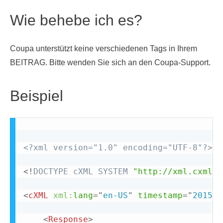
Wie behebe ich es?
Coupa unterstützt keine verschiedenen Tags in Ihrem
BEITRAG. Bitte wenden Sie sich an den Coupa-Support.
Beispiel
<?xml version="1.0" encoding="UTF-8"?>
<!
DOCTYPE
cXML
SYSTEM
"http://xml.cxml.o
<
cXML
xml:
lang
=
"
en-US
"
timestamp
=
"
2015-0
<
Response
>