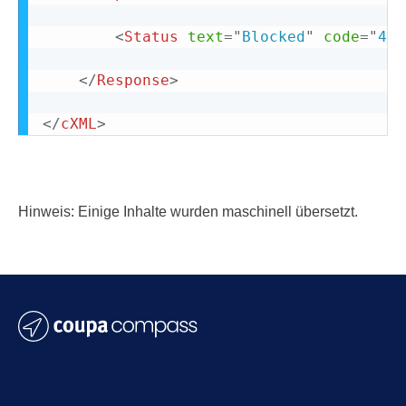
<
Status
text
=
"
Blocked
"
code
=
"
450
</
Response
>
</
cXML
>
Hinweis: Einige Inhalte wurden maschinell übersetzt.