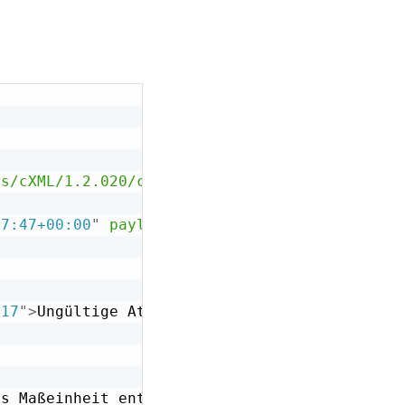
as/cXML/1.2.020/cXML.dtd"
>
57:47+00:00
"
payloadID
=
"
20150306 073212.229
"
>
417
"
>
Ungültige Attribute im Dokument. [Gültigk
ss Maßeinheit entsprechen (2)]
</
Status
>