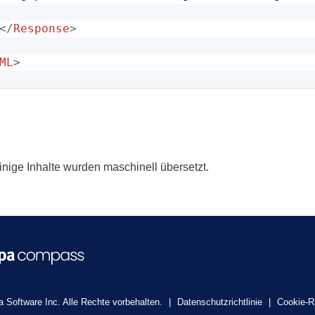
</
Response
>
ML
>
inige Inhalte wurden maschinell übersetzt.
 Software Inc. Alle Rechte vorbehalten.
|
Datenschutzrichtlinie
|
Cookie-Ri