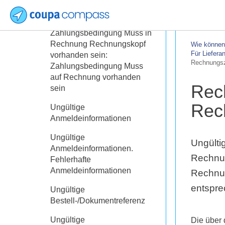
Dokument. Gültigkeitsprüfung
fehlgeschlagen:
Zahlungsbedingung Muss in
Rechnung Rechnungskopf
Wie können 
Für Liefera
vorhanden sein:
Rechnungsze
Zahlungsbedingung Muss
auf Rechnung vorhanden
Rech
sein
Rec
Ungültige
Anmeldeinformationen
Ungültige
Ungülti
Anmeldeinformationen.
Rechnun
Fehlerhafte
Anmeldeinformationen
Rechnun
entspre
Ungültige
Bestell-/Dokumentreferenz
Ungültige
Die über 