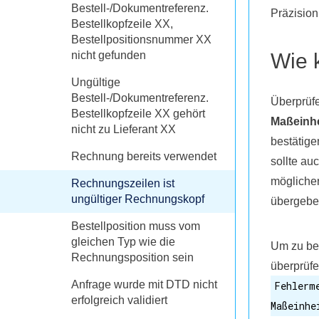
Bestell-/Dokumentreferenz.
Präzision
Bestellkopfzeile XX,
Bestellpositionsnummer XX
nicht gefunden
Wie 
Ungültige
Bestell-/Dokumentreferenz.
Überprüfe
Bestellkopfzeile XX gehört
Maßeinhe
nicht zu Lieferant XX
bestätige
Rechnung bereits verwendet
sollte au
möglicher
Rechnungszeilen ist
ungültiger Rechnungskopf
übergebe
Bestellposition muss vom
gleichen Typ wie die
Um zu bes
Rechnungsposition sein
überprüfe
Anfrage wurde mit DTD nicht
Fehlerm
erfolgreich validiert
Maßeinhe