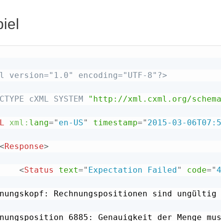
iel
l version="1.0" encoding="UTF-8"?>
CTYPE
cXML
SYSTEM
"http://xml.cxml.org/schem
L
xml:
lang
=
"
en-US
"
timestamp
=
"
2015-03-06T07:
<
Response
>
<
Status
text
=
"
Expectation Failed
"
code
=
"
nungskopf: Rechnungspositionen sind ungültig

nungsposition 6885: Genauigkeit der Menge mu