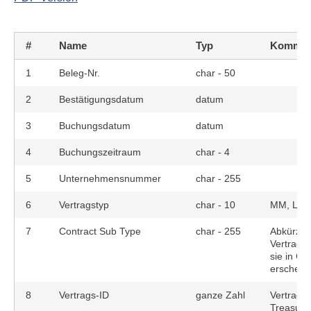
#
Name
Typ
Kommen
1
Beleg-Nr.
char - 50
2
Bestätigungsdatum
datum
3
Buchungsdatum
datum
4
Buchungszeitraum
char - 4
5
Unternehmensnummer
char - 255
6
Vertragstyp
char - 10
MM, LD, 
7
Contract Sub Type
char - 255
Abkürzun
Vertragsu
sie in C
erschein
8
Vertrags-ID
ganze Zahl
Vertrags
Treasury