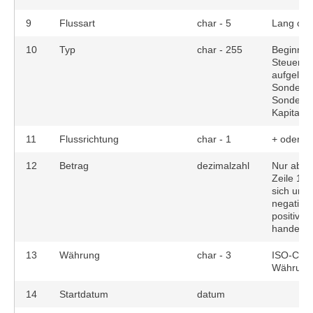
9
Flussart
char - 5
Lang ode
10
Typ
char - 255
Beginn, 
Steuern,
aufgelau
Sonderau
Sonderti
Kapital
11
Flussrichtung
char - 1
+ oder -
12
Betrag
dezimalzahl
Nur abso
Zeile 11 
sich um 
negative
positiven
handelt
13
Währung
char - 3
ISO-Code
Währung
14
Startdatum
datum