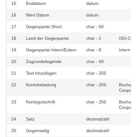
15
Enddatum
datum
16
Wert Datum
datum
17
Gegenpartei Short
char - 50
18
Land der Gegenpartei
char - 2
ISO-Code
19
Gegenpartei Intern/Extern
char - 8
Intern od
20
Zugrundeliegende
char - 50
21
Text hinzufügen
char - 255
22
Kontobelastung
char - 255
Buchungs
Coupa Tr
23
Kontogutschrift
char - 255
Buchungs
Coupa Tr
24
Satz
dezimalzahl
25
Gegenseitig
dezimalzahl