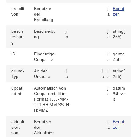
erstellt
Benutzer
j
Benut
von
der
a
zer
Erstellung
besch
Beschreibu
j
j
string(
reibun
ng
a
a
255)
g
iD
Eindeutige
j
ganze
Coupa-ID
a
Zahl
grund-
Art der
j
j
j
string(
Typ
Ursache
a
a
a
255)
updat
Automatisch von
j
datum
ed-at
Coupa erstellt im
a
/Uhrze
Format JJJJ-MM-
it
TTTHH:MM:SS+H
H:MMZ
aktuali
Benutzer
j
Benut
siert
der
a
zer
von
Aktualisier