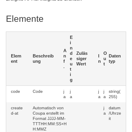
Elemente
E
i
n
A
d
Zuläs
O
Elem
Beschreib
n
I
Daten
e
siger
u
ent
ung
f
n
typ
u
Wert
t
.
t
i
g
code
Code
j
j
j
j
string(
a
a
a
a
255)
create
Automatisch von
j
datum
d-at
Coupa erstellt im
a
/Uhrze
Format JJJJ-MM-
it
TTTHH:MM:SS+H
H:MMZ