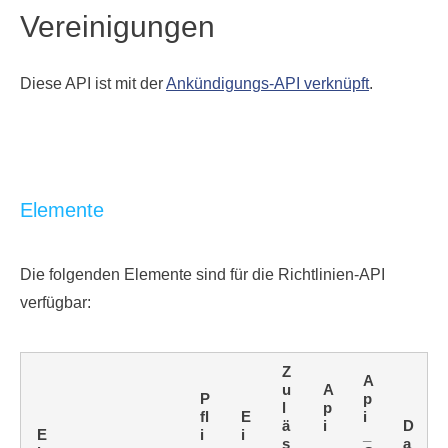
Vereinigungen
Diese API ist mit der
Ankündigungs-API verknüpft
.
Elemente
Die folgenden Elemente sind für die Richtlinien-API
verfügbar:
Z
A
u
A
P
p
l
p
fl
E
i
ä
i
D
E
i
i
_
s
_
a