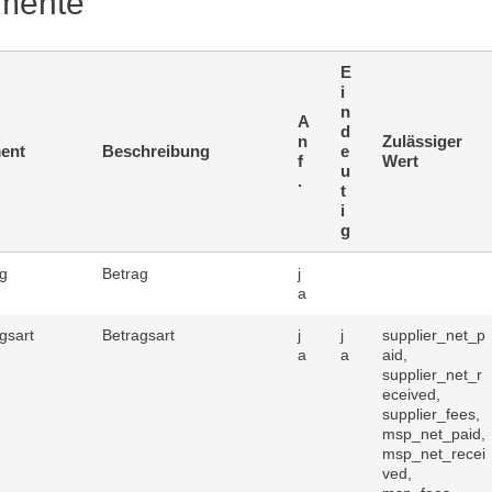
mente
E
i
n
A
d
n
Zulässiger
ent
Beschreibung
e
f
Wert
u
.
t
i
g
g
Betrag
j
a
gsart
Betragsart
j
j
supplier_net_p
a
a
aid,
supplier_net_r
eceived,
supplier_fees,
msp_net_paid,
msp_net_recei
ved,