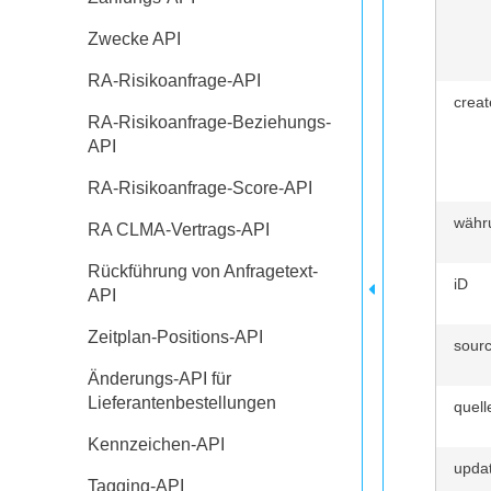
Zwecke API
RA-Risikoanfrage-API
creat
RA-Risikoanfrage-Beziehungs-
API
RA-Risikoanfrage-Score-API
währ
RA CLMA-Vertrags-API
Rückführung von Anfragetext-
iD
API
Zeitplan-Positions-API
sourc
Änderungs-API für
Lieferantenbestellungen
quell
Kennzeichen-API
updat
Tagging-API