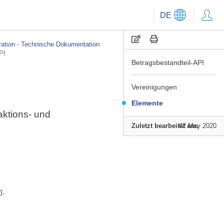
DE
ration - Technische Dokumentation
PI
Betragsbestandteil-API
Vereinigungen
Elemente
aktions- und
Zuletzt bearbeitet am:
02 May 2020
n
.