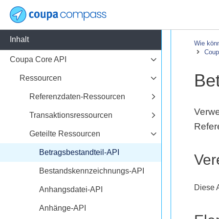
Inhalt
Wie könn
Coup
Coupa Core API
Bet
Ressourcen
Referenzdaten-Ressourcen
Verwe
Transaktionsressourcen
Refer
Geteilte Ressourcen
Betragsbestandteil-API
Ver
Bestandskennzeichnungs-API
Diese A
Anhangsdatei-API
Anhänge-API