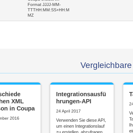
Format JJJJ-MM-
TTTHH:MM:SS+HH:M
MZ
Vergleichbare 
schiede
Integrationsausfü
T
chen XML
hrungen-API
24
son in Coupa
24 April 2017
V
mber 2016
T
Verwenden Sie diese API,
Ih
um einen Integrationslauf
e
zu erstellen, abzufragen