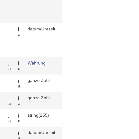
j
datum/Uhrzeit
a
j
j
Währung
a
a
j
ganze Zahl
a
j
j
ganze Zahl
a
a
j
j
string(255)
a
a
j
datum/Uhrzeit
a