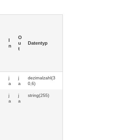
O
I
u
Datentyp
n
t
j
j
dezimalzahl(3
a
a
0,6)
j
j
string(255)
a
a