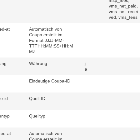
msp_fees,
vms_net_paid,
vms_net_recei
ved, vms_fees
ed-at
Automatisch von
Coupa erstellt im
Format JJJJ-MM-
TTTHH:MM:SS+HH:M
MZ
ung
Währung
j
a
Eindeutige Coupa-ID
e-id
Quell-ID
entyp
Quelltyp
ed-at
Automatisch von
Coupa erstellt im