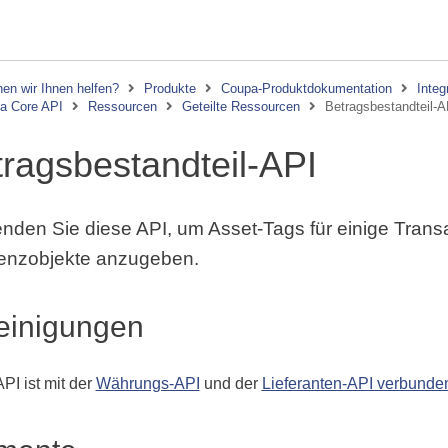
en wir Ihnen helfen?
Produkte
Coupa-Produktdokumentation
Integ
a Core API
Ressourcen
Geteilte Ressourcen
Betragsbestandteil-A
ragsbestandteil-API
nden Sie diese API, um Asset-Tags für einige Trans
enzobjekte anzugeben.
einigungen
PI ist mit der
Währungs-API
und der
Lieferanten-API verbunde