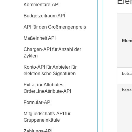
Ele
Kommentare-API
Budgetzeitraum API
API für den Großmengenpreis
Maßeinheit API
Elem
Chargen-API für Anzahl der
Zyklen
Konto-API für Anbieter für
elektronische Signaturen
betra
ExtraLineAttributes::
betra
OrderLineAttribute-API
Formular-API
Mitgliedschafts-API für
Gruppeneinkäufe
Zahlungs-API