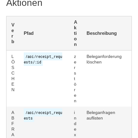
Aktionen
A
V
k
e
Pfad
ti
Beschreibung
r
o
b
n
L
/api/receipt_requ
z
Beleganforderung
Ö
ests/:id
e
löschen
S
r
C
s
H
t
E
ö
N
r
e
n
A
/api/receipt_requ
i
Beleganfragen
B
ests
n
auflisten
F
d
R
e
A
x