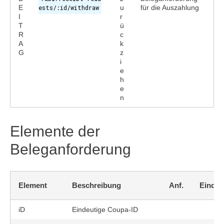
E
ests/:id/withdraw
u
für die Auszahlung
I
r
T
ü
R
c
A
k
G
z
i
e
h
e
n
Elemente der
Beleganforderung
Element
Beschreibung
Anf.
Eindeu
iD
Eindeutige Coupa-ID