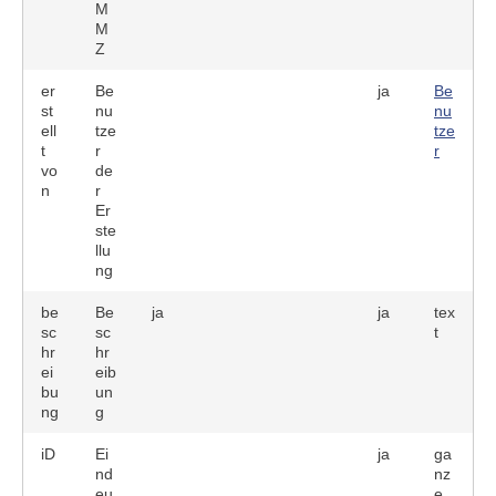
M
M
Z
er
Be
ja
Be
st
nu
nu
ell
tze
tze
t
r
r
vo
de
n
r
Er
ste
llu
ng
be
Be
ja
ja
tex
sc
sc
t
hr
hr
ei
eib
bu
un
ng
g
iD
Ei
ja
ga
nd
nz
eu
e