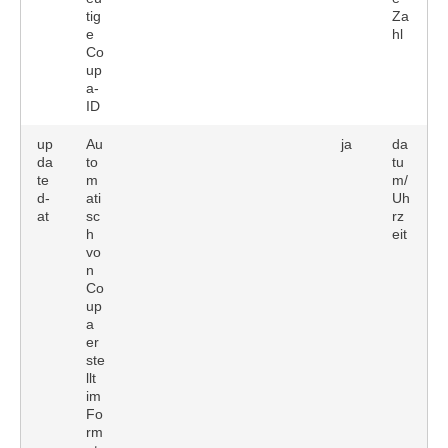
tig
Za
e
hl
Co
up
a-
ID
up
Au
ja
da
da
to
tu
te
m
m/
d-
ati
Uh
at
sc
rz
h
eit
vo
n
Co
up
a
er
ste
llt
im
Fo
rm