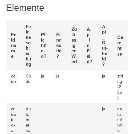
Elemente
Fe
A
Zu
A
ld
pi
Fe
Pfl
Ei
lä
pi
be
_
Da
ld
ic
nd
ss
_I
sc
O
te
na
htf
eu
ig
n
hr
ut-
nt
m
el
tig
er
Fi
ei
Fe
yp
e
d?
?
W
el
bu
ld
ert
d?
ng
?
co
Co
ja
ja
ja
stri
de
de
ng
(2
55
)
cr
Au
ja
da
ea
to
tu
te
m
m/
d-
ati
Uh
at
sc
rz