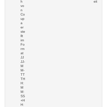
h
eit
vo
n
Co
up
a
er
ste
llt
im
Fo
rm
at
JJ
JJ-
M
M-
TT
TH
H:
M
M:
SS
+H
H: