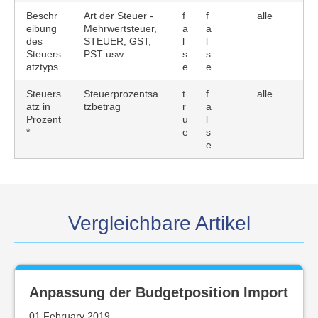
Beschr
Art der Steuer -
f
f
alle
eibung
Mehrwertsteuer,
a
a
des
STEUER, GST,
l
l
Steuers
PST usw.
s
s
atztyps
e
e
Steuers
Steuerprozentsa
t
f
alle
atz in
tzbetrag
r
a
Prozent
u
l
*
e
s
e
Vergleichbare Artikel
Anpassung der Budgetposition Import
01 February 2019