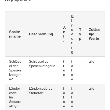
E
i
n
A
d
T
Zuläss
Spalte
n
Beschreibung
e
y
ige
nname
f
u
p
Werte
.
t
i
g
Schlüss
Schlüssel der
t
f
alle
el der
Spesenkategorie
r
a
Spesen
u
l
kategor
e
s
ie*
e
Länder
Ländercode der
f
f
alle
code
Steuerart
a
a
für
l
l
Steuers
s
s
atztyp
e
e