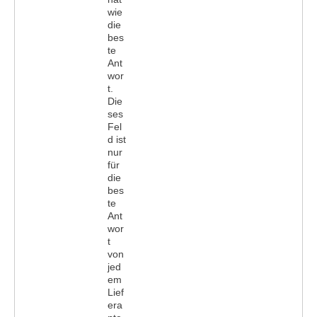
wie
die
bes
te
Ant
wor
t.
Die
ses
Fel
d ist
nur
für
die
bes
te
Ant
wor
t
von
jed
em
Lief
era