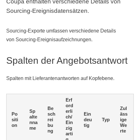
Coupa enthalten verschiedene Details von
Sourcing-Ereignisdatensätzen.
Sourcing-Exporte umfassen verschiedene Details
von Sourcing-Ereignisaufzeichnungen.
Spalten der Angebotsantwort
Spalten mit Lieferantenantworten auf Kopfebene.
Erf
ord
Be
Zul
Sp
erli
Po
sch
Ein
äss
alte
ch/
siti
rei
deu
Typ
ige
nna
Ein
on
bu
tig
We
me
zig
ng
rte
arti
g