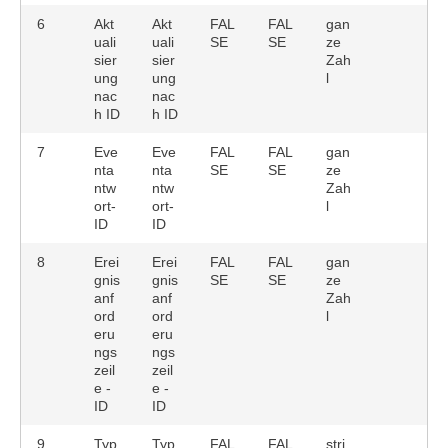
6
Akt
Akt
FAL
FAL
gan
uali
uali
SE
SE
ze
sier
sier
Zah
ung
ung
l
nac
nac
h ID
h ID
7
Eve
Eve
FAL
FAL
gan
nta
nta
SE
SE
ze
ntw
ntw
Zah
ort-
ort-
l
ID
ID
8
Erei
Erei
FAL
FAL
gan
gnis
gnis
SE
SE
ze
anf
anf
Zah
ord
ord
l
eru
eru
ngs
ngs
zeil
zeil
e -
e -
ID
ID
9
Typ
Typ
FAL
FAL
stri