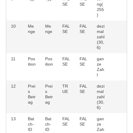
SE
SE
ng(
255
)
10
Me
Me
FAL
FAL
dezi
nge
nge
SE
SE
mal
zahl
(30,
6)
11
Pos
Pos
FAL
FAL
gan
ition
ition
SE
SE
ze
Zah
l
12
Prei
Prei
TR
FAL
dezi
s
s
UE
SE
mal
Betr
Betr
zahl
ag
ag
(30,
6)
13
Bat
Bat
FAL
FAL
gan
ch-
ch-
SE
SE
ze
ID
ID
Zah