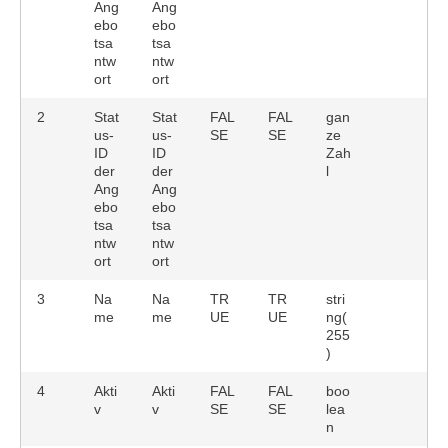
Ang
Ang
ebo
ebo
tsa
tsa
ntw
ntw
ort
ort
2
Stat
Stat
FAL
FAL
gan
us-
us-
SE
SE
ze
ID
ID
Zah
der
der
l
Ang
Ang
ebo
ebo
tsa
tsa
ntw
ntw
ort
ort
3
Na
Na
TR
TR
stri
me
me
UE
UE
ng(
255
)
4
Akti
Akti
FAL
FAL
boo
v
v
SE
SE
lea
n