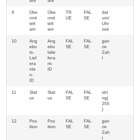
are
are
9
Übe
Übe
TR
FAL
dat
rmit
rmit
UE
SE
um/
telt
telt
Uhr
am
am
zeit
10
Ang
Ang
FAL
FAL
gan
ebo
ebo
SE
SE
ze
ts-
tslie
Zah
Lief
fera
l
era
nt-
nte
ID
n-
ID
11
Stat
Stat
FAL
FAL
stri
us
us
SE
SE
ng(
255
)
12
Pos
Pos
FAL
FAL
gan
ition
ition
SE
SE
ze
Zah
l