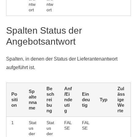
ntw
ntw
ort
ort
Spalten Status der
Angebotsantwort
Spalten, in denen der Status der Lieferantenantwort
aufgeführt ist.
Be
Anf
Zul
Sp
Po
sch
/Ei
Ein
äss
alte
siti
rei
nde
deu
Typ
ige
nna
on
bu
uti
tig
We
me
ng
g
rte
1
Stat
Stat
FAL
FAL
us
us
SE
SE
der
der