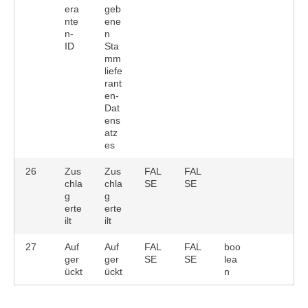
era
geb
nte
ene
n-
n
ID
Sta
mm
liefe
rant
en-
Dat
ens
atz
es
26
Zus
Zus
FAL
FAL
chla
chla
SE
SE
g
g
erte
erte
ilt
ilt
27
Auf
Auf
FAL
FAL
boo
ger
ger
SE
SE
lea
ückt
ückt
n