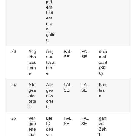
jed
em
Lief
era
nte
n
gülti
g
23
Ang
Ang
FAL
FAL
dezi
ebo
ebo
SE
SE
mal
tssu
tssu
zahl
mm
mm
(30,
e
e
6)
24
Alle
Alle
FAL
FAL
boo
gea
gea
SE
SE
lea
ntw
ntw
n
orte
orte
t
t
25
Ver
Die
FAL
FAL
gan
geb
ID
SE
SE
ze
ene
des
Zah
Lief
ver
l