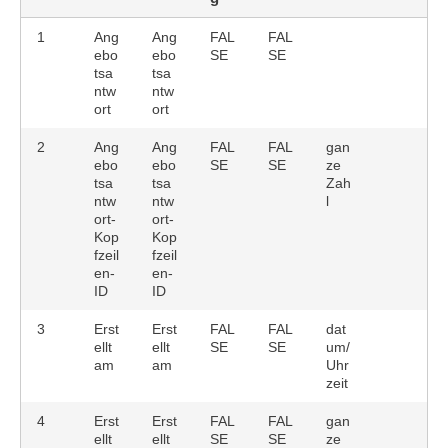
1
Ang
Ang
FAL
FAL
ebo
ebo
SE
SE
tsa
tsa
ntw
ntw
ort
ort
2
Ang
Ang
FAL
FAL
gan
ebo
ebo
SE
SE
ze
tsa
tsa
Zah
ntw
ntw
l
ort-
ort-
Kop
Kop
fzeil
fzeil
en-
en-
ID
ID
3
Erst
Erst
FAL
FAL
dat
ellt
ellt
SE
SE
um/
am
am
Uhr
zeit
4
Erst
Erst
FAL
FAL
gan
ellt
ellt
SE
SE
ze