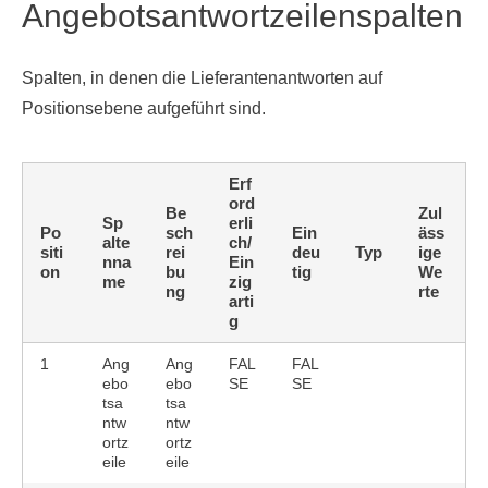
Angebotsantwortzeilenspalten
Spalten, in denen die Lieferantenantworten auf
Positionsebene aufgeführt sind.
Erf
ord
Be
Zul
Sp
erli
Po
sch
Ein
äss
alte
ch/
siti
rei
deu
Typ
ige
nna
Ein
on
bu
tig
We
me
zig
ng
rte
arti
g
1
Ang
Ang
FAL
FAL
ebo
ebo
SE
SE
tsa
tsa
ntw
ntw
ortz
ortz
eile
eile