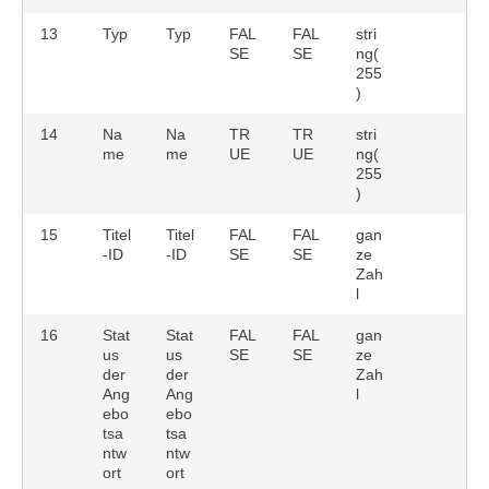
13
Typ
Typ
FAL
FAL
stri
SE
SE
ng(
255
)
14
Na
Na
TR
TR
stri
me
me
UE
UE
ng(
255
)
15
Titel
Titel
FAL
FAL
gan
-ID
-ID
SE
SE
ze
Zah
l
16
Stat
Stat
FAL
FAL
gan
us
us
SE
SE
ze
der
der
Zah
Ang
Ang
l
ebo
ebo
tsa
tsa
ntw
ntw
ort
ort