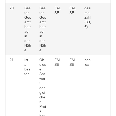
20
Bes
Bes
FAL
FAL
dezi
ter
ter
SE
SE
mal
Ges
Ges
zahl
amt
amt
(30,
betr
betr
6)
ag
ag
in
in
der
der
Näh
Näh
e
e
21
Ist
Ob
FAL
FAL
boo
am
dies
SE
SE
lea
bes
e
n
ten
Ant
wor
t
den
glei
che
n
Prei
s
hat