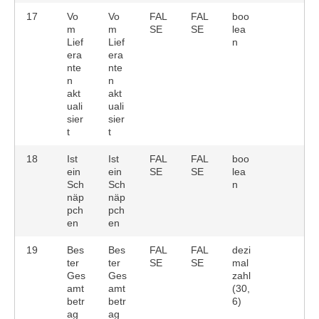
17
Vo
Vo
FAL
FAL
boo
m
m
SE
SE
lea
Lief
Lief
n
era
era
nte
nte
n
n
akt
akt
uali
uali
sier
sier
t
t
18
Ist
Ist
FAL
FAL
boo
ein
ein
SE
SE
lea
Sch
Sch
n
näp
näp
pch
pch
en
en
19
Bes
Bes
FAL
FAL
dezi
ter
ter
SE
SE
mal
Ges
Ges
zahl
amt
amt
(30,
betr
betr
6)
ag
ag