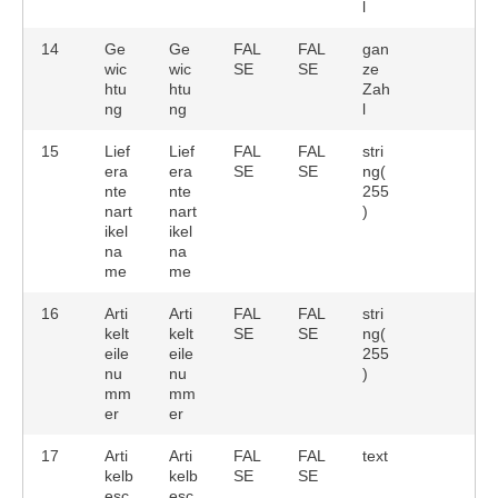
l
14
Ge
Ge
FAL
FAL
gan
wic
wic
SE
SE
ze
htu
htu
Zah
ng
ng
l
15
Lief
Lief
FAL
FAL
stri
era
era
SE
SE
ng(
nte
nte
255
nart
nart
)
ikel
ikel
na
na
me
me
16
Arti
Arti
FAL
FAL
stri
kelt
kelt
SE
SE
ng(
eile
eile
255
nu
nu
)
mm
mm
er
er
17
Arti
Arti
FAL
FAL
text
kelb
kelb
SE
SE
esc
esc