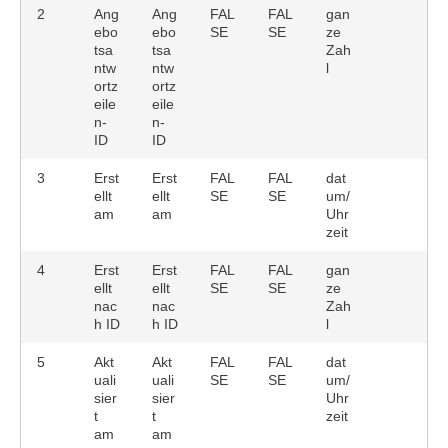
2
Ang
Ang
FAL
FAL
gan
ebo
ebo
SE
SE
ze
tsa
tsa
Zah
ntw
ntw
l
ortz
ortz
eile
eile
n-
n-
ID
ID
3
Erst
Erst
FAL
FAL
dat
ellt
ellt
SE
SE
um/
am
am
Uhr
zeit
4
Erst
Erst
FAL
FAL
gan
ellt
ellt
SE
SE
ze
nac
nac
Zah
h ID
h ID
l
5
Akt
Akt
FAL
FAL
dat
uali
uali
SE
SE
um/
sier
sier
Uhr
t
t
zeit
am
am