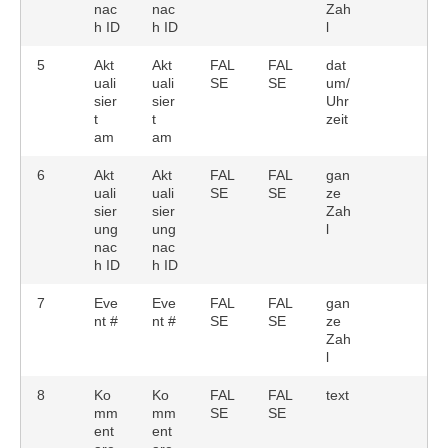
nac
nac
Zah
h ID
h ID
l
5
Akt
Akt
FAL
FAL
dat
uali
uali
SE
SE
um/
sier
sier
Uhr
t
t
zeit
am
am
6
Akt
Akt
FAL
FAL
gan
uali
uali
SE
SE
ze
sier
sier
Zah
ung
ung
l
nac
nac
h ID
h ID
7
Eve
Eve
FAL
FAL
gan
nt #
nt #
SE
SE
ze
Zah
l
8
Ko
Ko
FAL
FAL
text
mm
mm
SE
SE
ent
ent