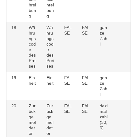
hrei
hrei
bun
bun
g
g
18
Wä
Wä
FAL
FAL
gan
hru
hru
SE
SE
ze
ngs
ngs
Zah
cod
cod
l
e
e
des
des
Prei
Prei
ses
ses
19
Ein
Ein
FAL
FAL
gan
heit
heit
SE
SE
ze
Zah
l
20
Zur
Zur
FAL
FAL
dezi
ück
ück
SE
SE
mal
ge
ge
zahl
mel
mel
(30,
det
det
6)
er
er