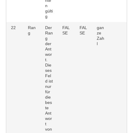
nte
n
gülti
g
22
Ran
Der
FAL
FAL
gan
g
Ran
SE
SE
ze
g
Zah
der
l
Ant
wor
t.
Die
ses
Fel
d ist
nur
für
die
bes
te
Ant
wor
t
von