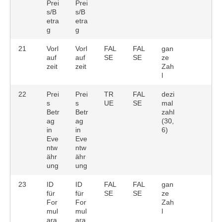
Prei
Prei
s/B
s/B
etra
etra
g
g
21
Vorl
Vorl
FAL
FAL
gan
auf
auf
SE
SE
ze
zeit
zeit
Zah
l
22
Prei
Prei
TR
FAL
dezi
s
s
UE
SE
mal
Betr
Betr
zahl
ag
ag
(30,
in
in
6)
Eve
Eve
ntw
ntw
ähr
ähr
ung
ung
23
ID
ID
FAL
FAL
gan
für
für
SE
SE
ze
For
For
Zah
mul
mul
l
ara
ara