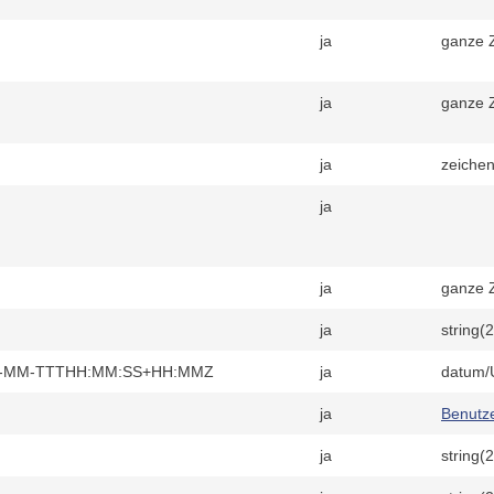
ja
ganze Z
ja
ganze Z
ja
zeichen
ja
ja
ganze Z
ja
string(
 JJJJ-MM-TTTHH:MM:SS+HH:MMZ
ja
datum/U
ja
Benutz
ja
string(