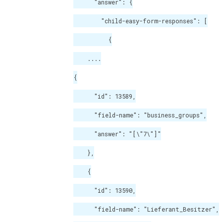
      "answer": {

        "child-easy-form-responses": [

          {

    ....

{

      "id": 13589,

      "field-name": "business_groups",

      "answer": "[\"7\"]"

    },

    {

      "id": 13590,

      "field-name": "Lieferant_Besitzer",
