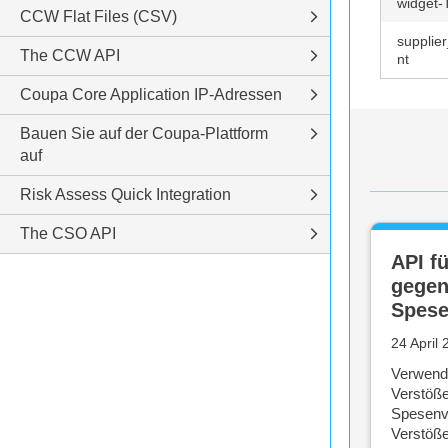
widget-
CCW Flat Files (CSV)
supplie
The CCW API
nt
Coupa Core Application IP-Adressen
Bauen Sie auf der Coupa-Plattform
auf
Risk Assess Quick Integration
The CSO API
API f
gege
Spese
24 April
Verwende
Verstöß
Spesenv
Verstöß