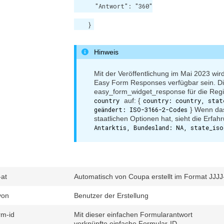
      "Antwort": "360"

    }
Hinweis
Mit der Veröffentlichung im Mai 2023 wir
Easy Form Responses verfügbar sein. Di
easy_form_widget_response für die Regi
country
auf: {
country: country, stat
geändert: ISO-3166-2-Codes
} Wenn das
staatlichen Optionen hat, sieht die Erfahr
Antarktis, Bundesland: NA, state_iso
-at
Automatisch von Coupa erstellt im Format
 von
Benutzer der Erstellung
rm-id
Mit dieser einfachen Formularantwort
verknüpfte einfache Formular-ID