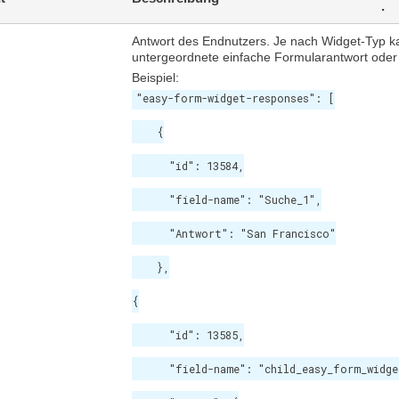
.
Antwort des Endnutzers. Je nach Widget-Typ k
untergeordnete einfache Formularantwort oder 
Beispiel:
"easy-form-widget-responses": [

    {

      "id": 13584,

      "field-name": "Suche_1",

      "Antwort": "San Francisco"

    },

{

      "id": 13585,

      "field-name": "child_easy_form_widge