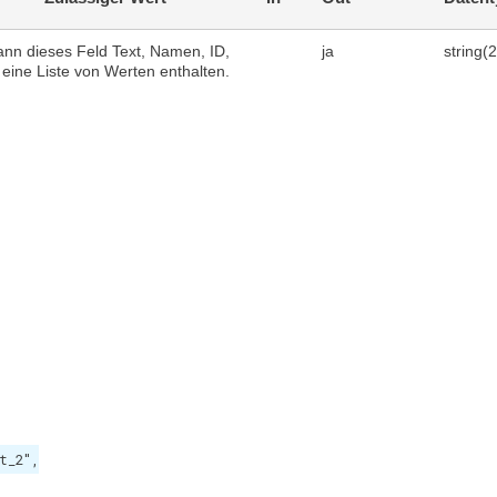
ann dieses Feld
Text, Namen, ID,
ja
string(
eine Liste von Werten enthalten.
t_2",
