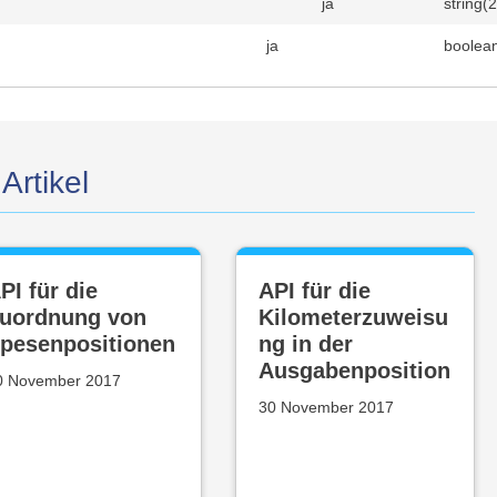
ja
string(
ja
boolea
Artikel
PI für die
API für die
uordnung von
Kilometerzuweisu
pesenpositionen
ng in der
Ausgabenposition
0 November 2017
30 November 2017