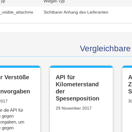
Typ
Widget-Typ
r_visible_attachme
Sichtbarer Anhang des Lieferanten
Vergleichbare 
ür Verstöße
API für
A
n
Kilometerstand
Z
nvorgaben
der
S
Spesenposition
 2017
3
29 November 2017
 die API für
e gegen
orgaben, um
e gegen