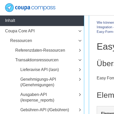
Inhalt
Wie können 
Integration
Coupa Core API
Easy-Form-
Ressourcen
Eas
Referenzdaten-Ressourcen
Transaktionsressourcen
Über
Lieferavise API (/asn)
Easy For
Genehmigungs-API
(/Genehmigungen)
Elem
Ausgaben-API
(/expense_reports)
Gebühren-API (/Gebühren)
Elemen