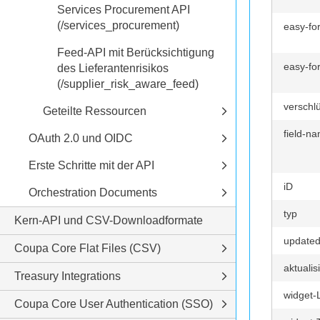
Services Procurement API
(/services_procurement)
easy-fo
Feed-API mit Berücksichtigung
easy-fo
des Lieferantenrisikos
(/supplier_risk_aware_feed)
verschl
Geteilte Ressourcen
field-n
OAuth 2.0 und OIDC
Erste Schritte mit der API
iD
Orchestration Documents
typ
Kern-API und CSV-Downloadformate
updated
Coupa Core Flat Files (CSV)
aktualis
Treasury Integrations
widget-
Coupa Core User Authentication (SSO)