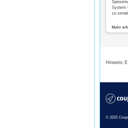
Spesenv
System v
zu send
Mehr er
Hinweis: E
© 2025 Coupa