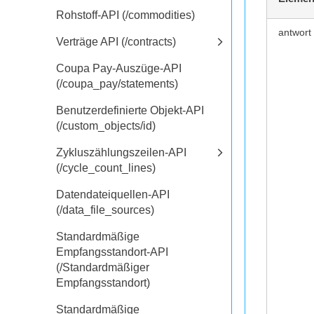
Rohstoff-API (/commodities)
antwort
Verträge API (/contracts)
Coupa Pay-Auszüge-API
(/coupa_pay/statements)
Benutzerdefinierte Objekt-API
(/custom_objects/id)
Zykluszählungszeilen-API
(/cycle_count_lines)
Datendateiquellen-API
(/data_file_sources)
Standardmäßige
Empfangsstandort-API
(/Standardmäßiger
Empfangsstandort)
Standardmäßige