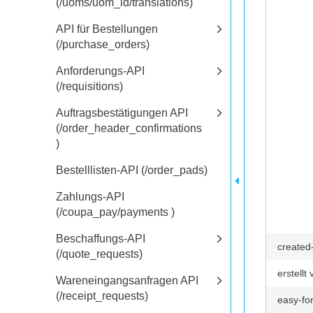
(/uoms/uom_id/translations)
API für Bestellungen
(/purchase_orders)
Anforderungs-API
(/requisitions)
Auftragsbestätigungen API
(/order_header_confirmations
)
Bestelllisten-API (/order_pads)
Zahlungs-API
(/coupa_pay/payments )
Beschaffungs-API
created
(/quote_requests)
erstellt
Wareneingangsanfragen API
(/receipt_requests)
easy-fo