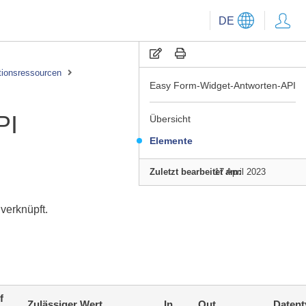
DE
tionsressourcen
I
Easy Form-Widget-Antworten-API
PI
Übersicht
Elemente
Zuletzt bearbeitet am:
17 April 2023
verknüpft.
f
Zulässiger Wert
In
Out
Datent