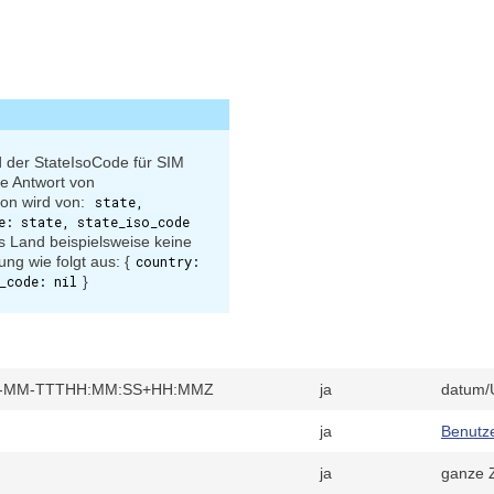
d der StateIsoCode für SIM
e Antwort von
on wird von:
state,
e: state, state_iso_code
 Land beispielsweise keine
ung wie folgt aus: {
country:
_code: nil
}
 JJJJ-MM-TTTHH:MM:SS+HH:MMZ
ja
datum/U
ja
Benutz
ja
ganze Z