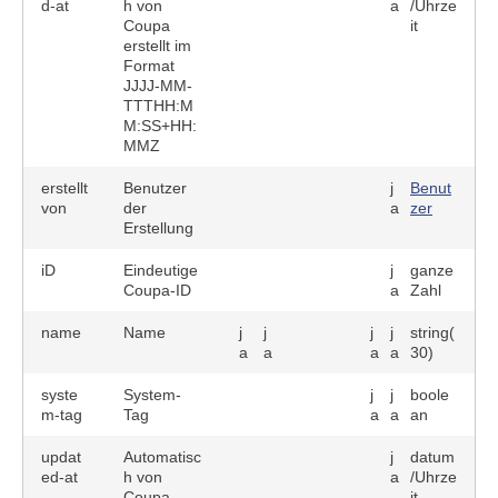
d-at
h von
a
/Uhrze
Coupa
it
erstellt im
Format
JJJJ-MM-
TTTHH:M
M:SS+HH:
MMZ
erstellt
Benutzer
j
Benut
von
der
a
zer
Erstellung
iD
Eindeutige
j
ganze
Coupa-ID
a
Zahl
name
Name
j
j
j
j
string(
a
a
a
a
30)
syste
System-
j
j
boole
m-tag
Tag
a
a
an
updat
Automatisc
j
datum
ed-at
h von
a
/Uhrze
Coupa
it