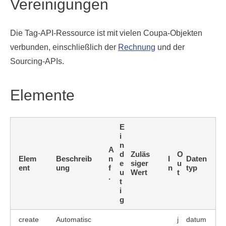
Vereinigungen
Die Tag-API-Ressource ist mit vielen Coupa-Objekten
verbunden, einschließlich der
Rechnung
und der
Sourcing-APIs.
Elemente
E
i
n
A
d
Zuläs
O
Elem
Beschreib
n
I
Daten
e
siger
u
ent
ung
f
n
typ
u
Wert
t
.
t
i
g
create
Automatisc
j
datum