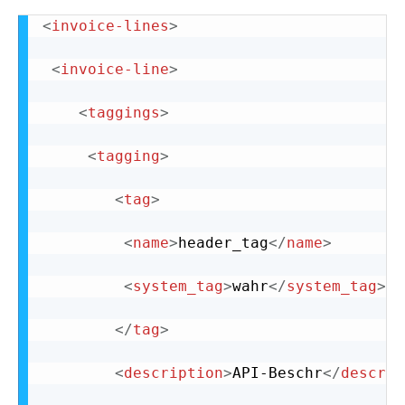
<
invoice-lines
>
<
invoice-line
>
<
taggings
>
<
tagging
>
<
tag
>
<
name
>
header_tag
</
name
>
<
system_tag
>
wahr
</
system_tag
>
</
tag
>
<
description
>
API-Beschr
</
descrip