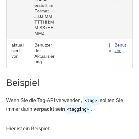
erstellt im
Format
JJJJ-MM-
TTTHH:M
M:SS+HH:
MMZ
aktuali
Benutzer
j
Benut
siert
der
a
zer
von
Aktualisier
ung
Beispiel
<tag>
Wenn Sie die Tag-API verwenden,
sollten Sie
<tagging>
immer darin
verpackt sein
.
Hier ist ein Beispiel: