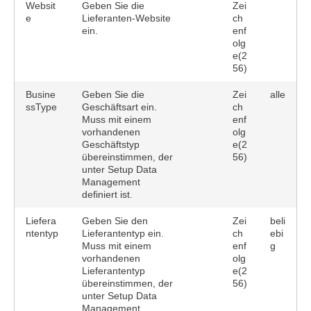
Websit
Geben Sie die
Zei
e
Lieferanten-Website
ch
ein.
enf
olg
e(2
56)
Busine
Geben Sie die
Zei
alle
ssType
Geschäftsart ein.
ch
Muss mit einem
enf
vorhandenen
olg
Geschäftstyp
e(2
übereinstimmen, der
56)
unter Setup Data
Management
definiert ist.
Liefera
Geben Sie den
Zei
beli
ntentyp
Lieferantentyp ein.
ch
ebi
Muss mit einem
enf
g
vorhandenen
olg
Lieferantentyp
e(2
übereinstimmen, der
56)
unter Setup Data
Management