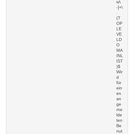
w\.
-]+\
.
(T
OP
LE
VE
LD
O
MA
INL
IST
)$
Wir
d
für
ein
en
an
ge
me
lde
ten
Be
nut