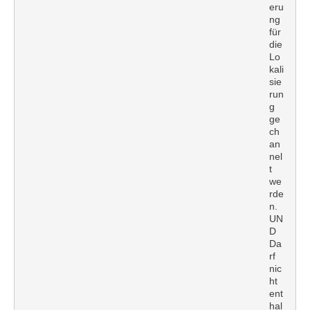
eru
ng
für
die
Lo
kali
sie
run
g
ge
ch
an
nel
t
we
rde
n.
UN
D
Da
rf
nic
ht
ent
hal