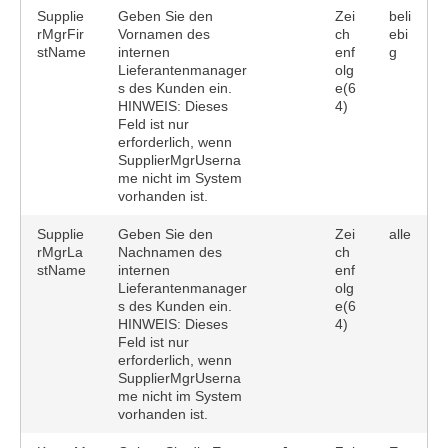
Supplie
Geben Sie den
Zei
beli
rMgrFir
Vornamen des
ch
ebi
stName
internen
enf
g
Lieferantenmanager
olg
s des Kunden ein.
e(6
HINWEIS: Dieses
4)
Feld ist nur
erforderlich, wenn
SupplierMgrUserna
me nicht im System
vorhanden ist.
Supplie
Geben Sie den
Zei
alle
rMgrLa
Nachnamen des
ch
stName
internen
enf
Lieferantenmanager
olg
s des Kunden ein.
e(6
HINWEIS: Dieses
4)
Feld ist nur
erforderlich, wenn
SupplierMgrUserna
me nicht im System
vorhanden ist.