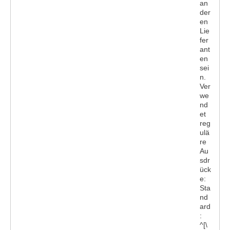
an
der
en
Lie
fer
ant
en
sei
n.
Ver
we
nd
et
reg
ulä
re
Au
sdr
ück
e:
Sta
nd
ard
:
^[\