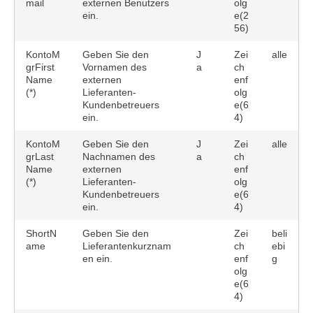
mail
externen Benutzers
olg
ein.
e(2
56)
KontoM
Geben Sie den
J
Zei
alle
grFirst
Vornamen des
a
ch
Name
externen
enf
(*)
Lieferanten-
olg
Kundenbetreuers
e(6
ein.
4)
KontoM
Geben Sie den
J
Zei
alle
grLast
Nachnamen des
a
ch
Name
externen
enf
(*)
Lieferanten-
olg
Kundenbetreuers
e(6
ein.
4)
ShortN
Geben Sie den
Zei
beli
ame
Lieferantenkurznam
ch
ebi
en ein.
enf
g
olg
e(6
4)