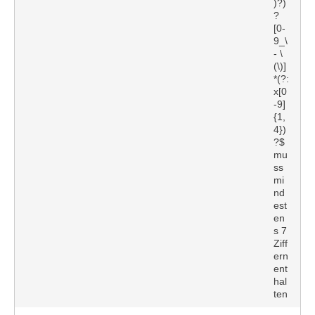
)?)
?
[0-
9_\
- \
(\)]
*(?:
x[0
-9]
{1,
4})
?$
mu
ss
mi
nd
est
en
s 7
Ziff
ern
ent
hal
ten