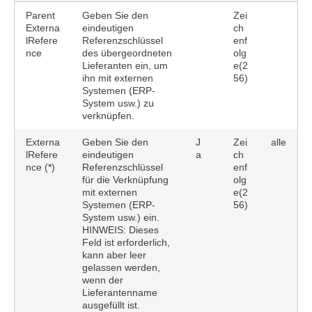
Parent
Geben Sie den
Zei
Externa
eindeutigen
ch
lRefere
Referenzschlüssel
enf
nce
des übergeordneten
olg
Lieferanten ein, um
e(2
ihn mit externen
56)
Systemen (ERP-
System usw.) zu
verknüpfen.
Externa
Geben Sie den
J
Zei
alle
lRefere
eindeutigen
a
ch
nce (*)
Referenzschlüssel
enf
für die Verknüpfung
olg
mit externen
e(2
Systemen (ERP-
56)
System usw.) ein.
HINWEIS: Dieses
Feld ist erforderlich,
kann aber leer
gelassen werden,
wenn der
Lieferantenname
ausgefüllt ist.