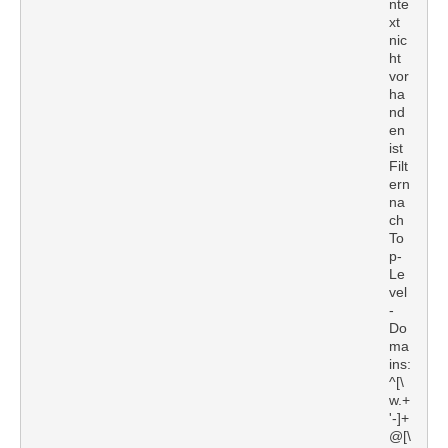
nte
xt
nic
ht
vor
ha
nd
en
ist
Filt
ern
na
ch
To
p-
Le
vel
-
Do
ma
ins:
^[\
w.+
'-]+
@[\