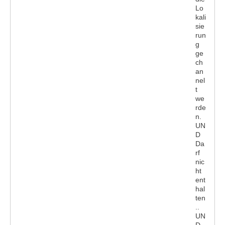
Lo
kali
sie
run
g
ge
ch
an
nel
t
we
rde
n.
UN
D
Da
rf
nic
ht
ent
hal
ten
..
UN