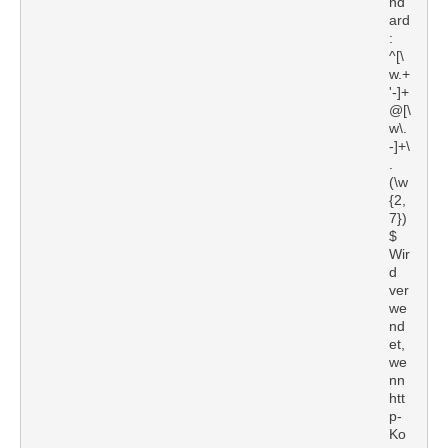
nd
ard
:
^[\
w.+
'-]+
@[\
w\.
-]+\
.
(\w
{2,
7})
$
Wir
d
ver
we
nd
et,
we
nn
htt
p-
Ko