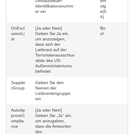
Umsatzsteuer-
enf
Identifikationsnumm
olg
er ein
e(6
4)
OnExcl
[Ja oder Nein]
Bo
usionLi
Geben Sie Ja ein,
ol
st
um anzuzeigen,
dass sich der
Lieferant auf der
Terroristenausschlus
sliste des US-
Außenministeriums
befindet.
Supplie
Geben Sie den
rGroup
Namen der
Lieferantengruppe
ein.
AutoAp
[Ja oder Nein]
proveC
Geben Sie „Ja“ ein,
omplia
um anzugeben,
nce
dass die Antworten
des