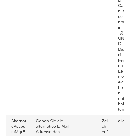
D
Ca
n 't
co
nta
in
.@
UN
D
Da
rf
kei
ne
Le
erz
eic
he
n
ent
hal
ten
Alternat
Geben Sie die
Zei
alle
eAccou
alternative E-Mail-
ch
ntMgrE
Adresse des
enf