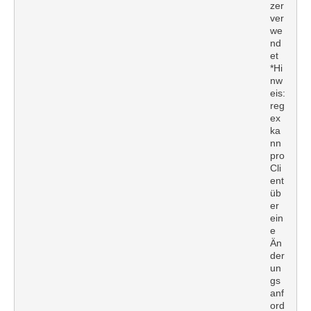
zer
ver
we
nd
et
*Hi
nw
eis:
reg
ex
ka
nn
pro
Cli
ent
üb
er
ein
e
Än
der
un
gs
anf
ord