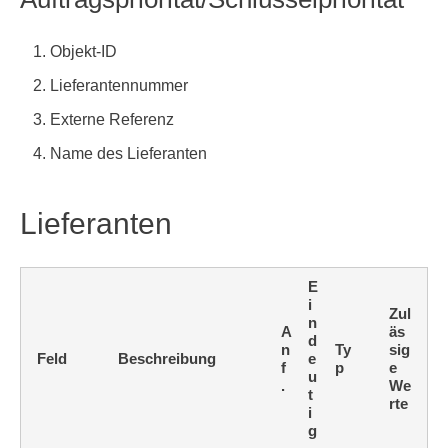
Objekt-ID
Lieferantennummer
Externe Referenz
Name des Lieferanten
Lieferanten
E
i
Zul
n
A
äs
d
n
Ty
sig
Feld
Beschreibung
e
f
p
e
u
.
We
t
rte
i
g