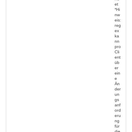
et
*Hi
nw
eis:
reg
ex
ka
nn
pro
Cli
ent
üb
er
ein
e
Än
der
un
gs
anf
ord
eru
ng
für
die