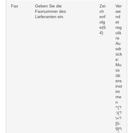
Fax
Geben Sie die
Zei
Ver
Faxnummer des
ch
we
Lieferanten ein.
enf
nd
olg
et
e(6
reg
4)
ulä
re
Au
sdr
ück
e:
Mu
ss
üb
ere
inst
im
me
n
^(?
:\(?
\+?
[0-
9]*\