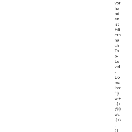
vor
ha
nd
en
ist
Filt
ern
na
ch
To
p-
Le
vel
-
Do
ma
ins:
^[\
w.+
'-]+
@[\
w\.
-]+\
.
(T