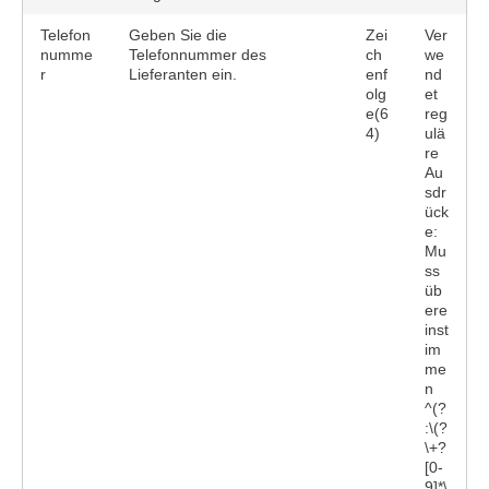
Telefon
Geben Sie die
Zei
Ver
numme
Telefonnummer des
ch
we
r
Lieferanten ein.
enf
nd
olg
et
e(6
reg
4)
ulä
re
Au
sdr
ück
e:
Mu
ss
üb
ere
inst
im
me
n
^(?
:\(?
\+?
[0-
9]*\