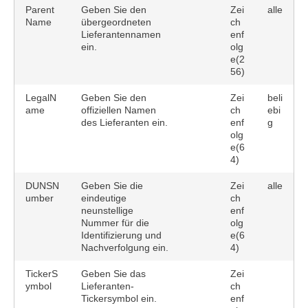
Parent
Geben Sie den
Zei
alle
Name
übergeordneten
ch
Lieferantennamen
enf
ein.
olg
e(2
56)
LegalN
Geben Sie den
Zei
beli
ame
offiziellen Namen
ch
ebi
des Lieferanten ein.
enf
g
olg
e(6
4)
DUNSN
Geben Sie die
Zei
alle
umber
eindeutige
ch
neunstellige
enf
Nummer für die
olg
Identifizierung und
e(6
Nachverfolgung ein.
4)
TickerS
Geben Sie das
Zei
ymbol
Lieferanten-
ch
Tickersymbol ein.
enf