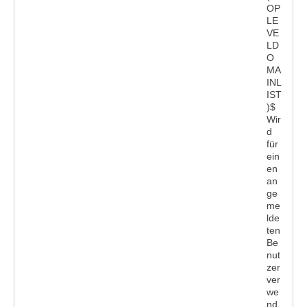
OP
LE
VE
LD
O
MA
INL
IST
)$
Wir
d
für
ein
en
an
ge
me
lde
ten
Be
nut
zer
ver
we
nd