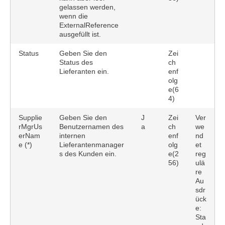
gelassen werden,
wenn die
ExternalReference
ausgefüllt ist.
Status
Geben Sie den
Zei
Status des
ch
Lieferanten ein.
enf
olg
e(6
4)
Supplie
Geben Sie den
J
Zei
Ver
rMgrUs
Benutzernamen des
a
ch
we
erNam
internen
enf
nd
e (*)
Lieferantenmanager
olg
et
s des Kunden ein.
e(2
reg
56)
ulä
re
Au
sdr
ück
e:
Sta