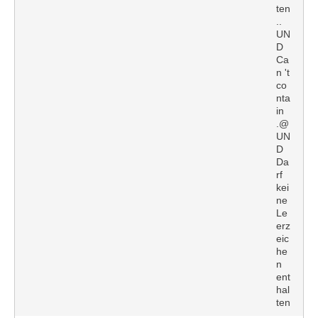
ten
..
UN
D
Ca
n 't
co
nta
in
.@
UN
D
Da
rf
kei
ne
Le
erz
eic
he
n
ent
hal
ten