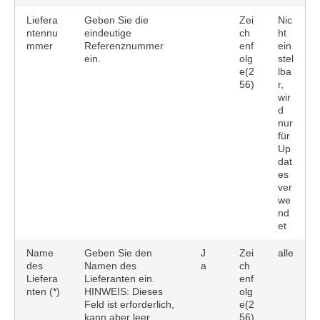
Liefera
Geben Sie die
Zei
Nic
ntennu
eindeutige
ch
ht
mmer
Referenznummer
enf
ein
ein.
olg
stel
e(2
lba
56)
r,
wir
d
nur
für
Up
dat
es
ver
we
nd
et
Name
Geben Sie den
J
Zei
alle
des
Namen des
a
ch
Liefera
Lieferanten ein.
enf
nten (*)
HINWEIS: Dieses
olg
Feld ist erforderlich,
e(2
kann aber leer
56)