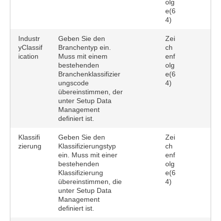
olg
e(6
4)
Industr
Geben Sie den
Zei
yClassif
Branchentyp ein.
ch
ication
Muss mit einem
enf
bestehenden
olg
Branchenklassifizier
e(6
ungscode
4)
übereinstimmen, der
unter Setup Data
Management
definiert ist.
Klassifi
Geben Sie den
Zei
zierung
Klassifizierungstyp
ch
ein. Muss mit einer
enf
bestehenden
olg
Klassifizierung
e(6
übereinstimmen, die
4)
unter Setup Data
Management
definiert ist.