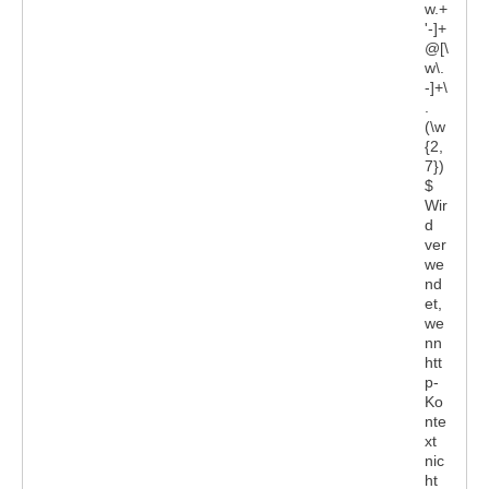
w.+
'-]+
@[\
w\.
-]+\
.
(\w
{2,
7})
$
Wir
d
ver
we
nd
et,
we
nn
htt
p-
Ko
nte
xt
nic
ht