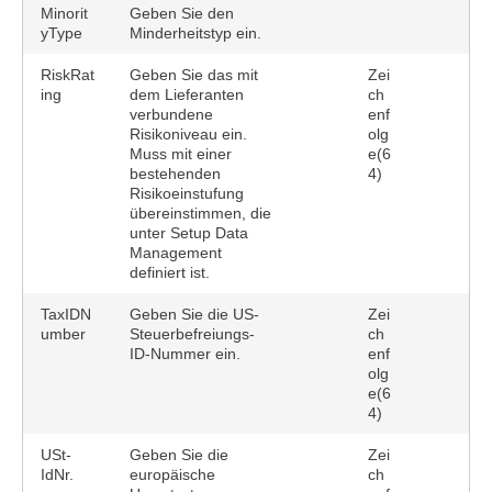
Minorit
Geben Sie den
yType
Minderheitstyp ein.
RiskRat
Geben Sie das mit
Zei
ing
dem Lieferanten
ch
verbundene
enf
Risikoniveau ein.
olg
Muss mit einer
e(6
bestehenden
4)
Risikoeinstufung
übereinstimmen, die
unter Setup Data
Management
definiert ist.
TaxIDN
Geben Sie die US-
Zei
umber
Steuerbefreiungs-
ch
ID-Nummer ein.
enf
olg
e(6
4)
USt-
Geben Sie die
Zei
IdNr.
europäische
ch