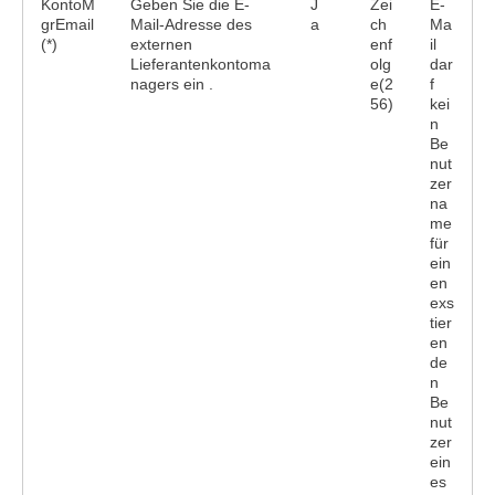
KontoM
Geben Sie die E-
J
Zei
E-
grEmail
Mail-Adresse des
a
ch
Ma
(*)
externen
enf
il
Lieferantenkontoma
olg
dar
nagers ein .
e(2
f
56)
kei
n
Be
nut
zer
na
me
für
ein
en
exs
tier
en
de
n
Be
nut
zer
ein
es