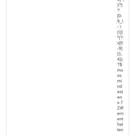
)?)
?
[0-
9_\
- \
(\)]
*(?:
x[0
-9]
{1,
4})
?$
mu
ss
mi
nd
est
en
s 7
Ziff
ern
ent
hal
ten