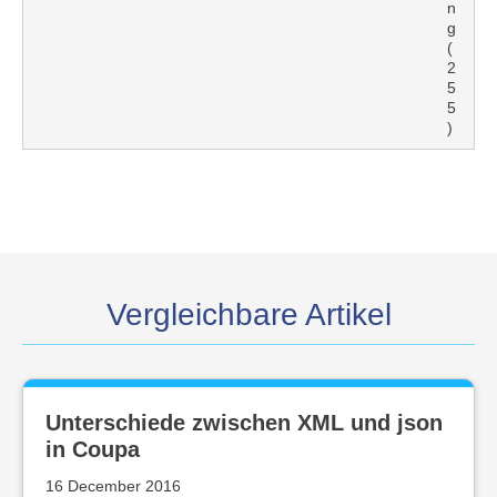
n
g
(
2
5
5
)
Vergleichbare Artikel
Unterschiede zwischen XML und json
in Coupa
16 December 2016