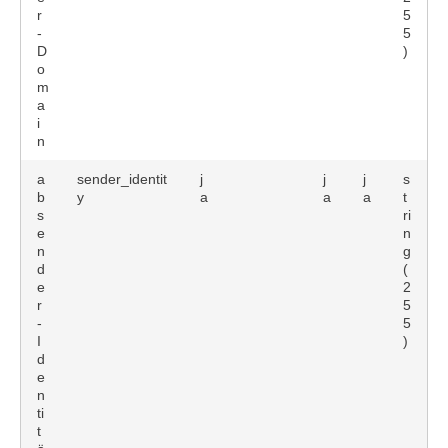
r
5
-
5
D
)
o
m
a
i
n
a
sender_identit
j
j
j
s
b
y
a
a
a
t
s
ri
e
n
n
g
d
(
e
2
r
5
-
5
I
)
d
e
n
ti
t