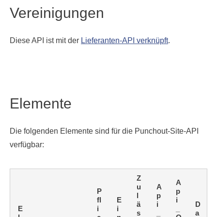
Vereinigungen
Diese API ist mit der
Lieferanten-API verknüpft
.
Elemente
Die folgenden Elemente sind für die Punchout-Site-API
verfügbar:
Z
A
u
A
P
p
l
p
fl
E
i
ä
i
D
E
i
i
_
s
_
a