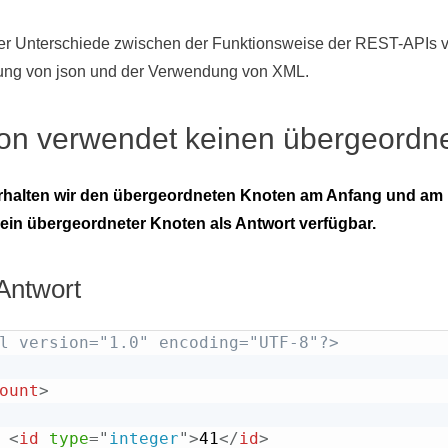
ier Unterschiede zwischen der Funktionsweise der REST-APIs 
ng von json und der Verwendung von XML.
son verwendet keinen übergeordn
rhalten wir den übergeordneten Knoten am Anfang und am E
 kein übergeordneter Knoten als Antwort verfügbar.
ntwort
l version="1.0" encoding="UTF-8"?>
ount
>
<
id
type
=
"
integer
"
>
41
</
id
>