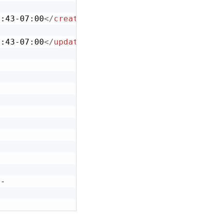
6:43-07:00
</
created-at
>
6:43-07:00
</
updated-at
>
>