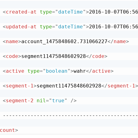
<
created-at
type
=
"
dateTime
"
>
2016-10-07T06:5
<
updated-at
type
=
"
dateTime
"
>
2016-10-07T06:5
<
name
>
account_1475848602.731066227
</
name
>
<
code
>
segment11475848602928
</
code
>
<
active
type
=
"
boolean
"
>
wahr
</
active
>
<
segment-1
>
segment11475848602928
</
segment-1
<
segment-2
nil
=
"
true
"
/>
count
>