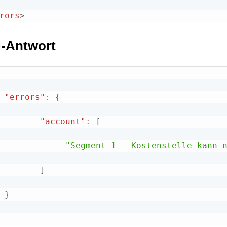
rors
>
-Antwort
"errors"
:
{
"account"
:
[
"Segment 1 - Kostenstelle kann 
]
}