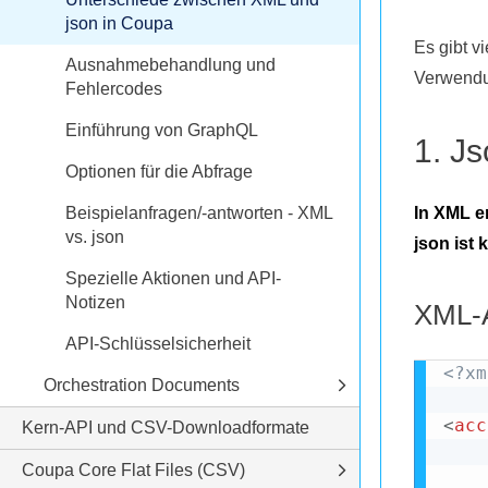
json in Coupa
Es gibt v
Ausnahmebehandlung und
Verwendu
Fehlercodes
Einführung von GraphQL
1. J
Optionen für die Abfrage
Beispielanfragen/-antworten - XML
In XML e
vs. json
json ist
Spezielle Aktionen und API-
Notizen
XML-A
API-Schlüsselsicherheit
<?xm
Orchestration Documents
<
acc
Kern-API und CSV-Downloadformate
Coupa Core Flat Files (CSV)