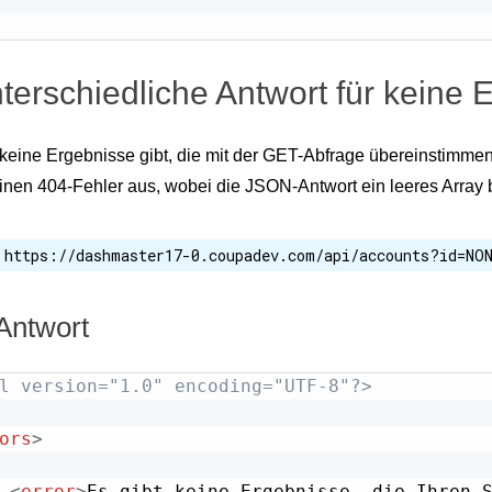
terschiedliche Antwort für keine 
eine Ergebnisse gibt, die mit der GET-Abfrage übereinstimmen
inen 404-Fehler aus, wobei die JSON-Antwort ein leeres Array be
https://dashmaster17-0.coupadev.com/api/accounts?id=NO
ntwort
l version="1.0" encoding="UTF-8"?>
ors
>
<
error
>
Es gibt keine Ergebnisse, die Ihren 