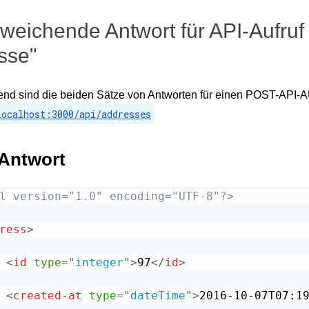
bweichende Antwort für API-Aufruf
sse"
end sind die beiden Sätze von Antworten für einen POST-API-
localhost:3000/api/addresses
Antwort
l version="1.0" encoding="UTF-8"?>
ress
>
<
id
type
=
"
integer
"
>
97
</
id
>
<
created-at
type
=
"
dateTime
"
>
2016-10-07T07:1