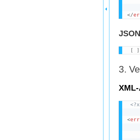
</
er
JSON
[
]
3. V
XML-
<?x
<
err