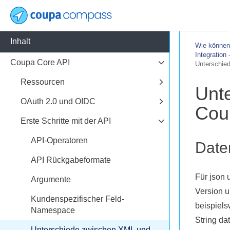
Inhalt
Wie können 
Integration
Coupa Core API
Unterschie
Ressourcen
Unt
OAuth 2.0 und OIDC
Cou
Erste Schritte mit der API
API-Operatoren
Date
API Rückgabeformate
Für json 
Argumente
Version u
Kundenspezifischer Feld-
beispiels
Namespace
String da
Unterschiede zwischen XML und