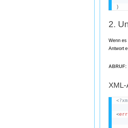
}
2. Un
Wenn es k
Antwort e
ABRUF:
XML-A
<?xm
<
err