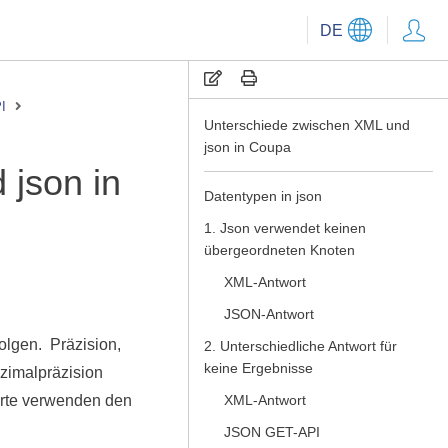
DE
PI
Unterschiede zwischen XML und
json in Coupa
 json in
Datentypen in json
1. Json verwendet keinen
übergeordneten Knoten
XML-Antwort
JSON-Antwort
olgen. Präzision,
2. Unterschiedliche Antwort für
keine Ergebnisse
zimalpräzision
Werte verwenden den
XML-Antwort
JSON GET-API