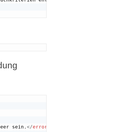
ldung
leer sein.
</
error
>