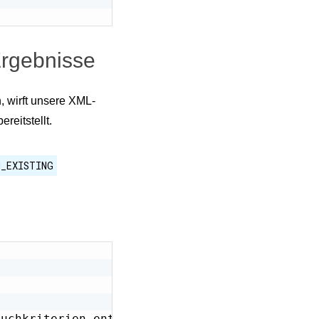
Ergebnisse
, wirft unsere XML-
reitstellt.
N_EXISTING
Suchkriterien entsprechen.
</
error
>