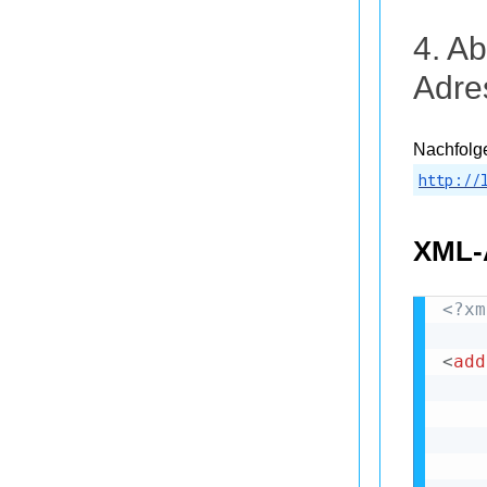
4. A
Adre
Nachfolg
http://
XML-
<?xm
<
add