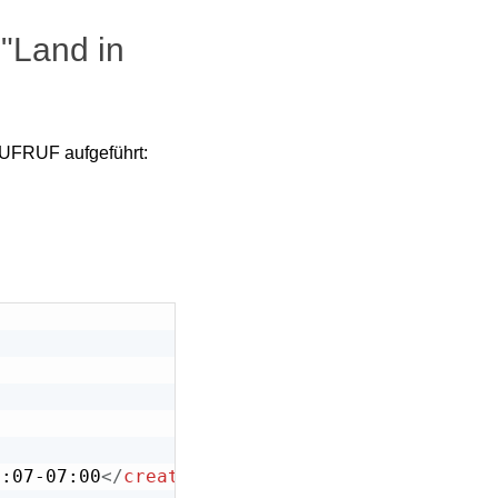
 "Land in
AUFRUF aufgeführt:
9:07-07:00
</
created-at
>