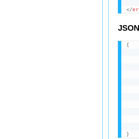
</
er
JSON
{
}