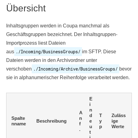
Übersicht
Inhaltsgruppen werden in Coupa manchmal als
Geschäftsgruppen bezeichnet. Der Inhaltsgruppen-
Importprozess liest Dateien
./Incoming/BusinessGroups/
aus
im SFTP. Diese
Dateien werden in den Archivordner unter
./Incoming/Archive/BusinessGroups/
verschoben
bevor
sie in alphanumerischer Reihenfolge verarbeitet werden.
E
i
n
A
d
T
Zuläss
Spalte
n
Beschreibung
e
y
ige
nname
f
u
p
Werte
.
t
i