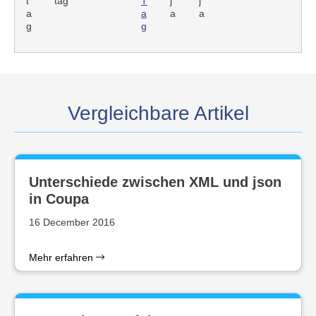
t
tag
T
j
j
a
a
a
a
g
g
Vergleichbare Artikel
Unterschiede zwischen XML und json
in Coupa
16 December 2016
Mehr erfahren