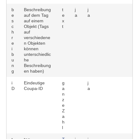
b
Beschreibung
t
j
j
e
auf dem Tag
e
a
a
s
auf einem
x
c
Objekt (Tags
t
h
auf
r
verschiedene
e
n Objekten
i
können
b
unterschiedlic
u
he
n
Beschreibung
g
en haben)
i
Eindeutige
g
j
D
Coupa-ID
a
a
n
z
e
Z
a
h
l