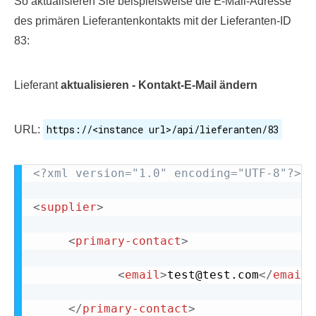
So aktualisieren Sie beispielsweise die E-Mail-Adresse
des primären Lieferantenkontakts mit der Lieferanten-ID
83:
Lieferant
aktualisieren - Kontakt-E-Mail ändern
https://<instance url>/api/lieferanten/83
URL:
<?xml version="1.0" encoding="UTF-8"?>
<
supplier
>
<
primary-contact
>
<
email
>
test@test.com
</
email
>
</
primary-contact
>