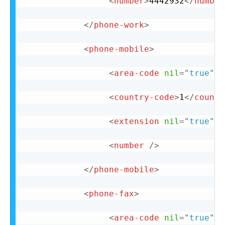
<
number
>
4442932
</
number
</
phone-work
>
<
phone-mobile
>
<
area-code
nil
=
"
true
"
/
<
country-code
>
1
</
countr
<
extension
nil
=
"
true
"
/
<
number
/>
</
phone-mobile
>
<
phone-fax
>
<
area-code
nil
=
"
true
"
/