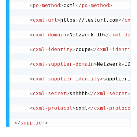
<
po-method
>
cxml
</
po-method
>
<
cxml-url
>
https://testurl.com
</
cxml
<
cxml-domain
>
Netzwerk-ID
</
cxml-doma
<
cxml-identity
>
coupa
</
cxml-identity
<
cxml-supplier-domain
>
Netzwerk-ID
</
<
cxml-supplier-identity
>
supplierID1
<
cxml-secret
>
shhhhh
</
cxml-secret
>
<
cxml-protocol
>
cxml
</
cxml-protocol
>
</
supplier
>