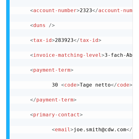
<
account-number
>
2323
</
account-numbe
<
duns
/>
<
tax-id
>
283923
</
tax-id
>
<
invoice-matching-level
>
3-fach-Abgl
<
payment-term
>
			30 
<
code
>
Tage netto
</
code
>
</
payment-term
>
<
primary-contact
>
<
email
>
joe.smith@cdw.com
</
em