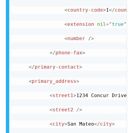
<
country-code
>
1
</
countr
<
extension
nil
=
"
true
"
/
<
number
/>
</
phone-fax
>
</
primary-contact
>
<
primary_address
>
<
street1
>
1234 Concur Drive
</
<
street2
/>
<
city
>
San Mateo
</
city
>