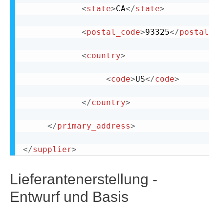
<
state
>
CA
</
state
>
<
postal_code
>
93325
</
postal_c
<
country
>
<
code
>
US
</
code
>
</
country
>
</
primary_address
>
</
supplier
>
Lieferantenerstellung -
Entwurf und Basis