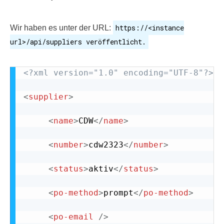
https://<instance
Wir haben es unter der URL:
url>/api/suppliers veröffentlicht.
<?xml version="1.0" encoding="UTF-8"?>
<
supplier
>
<
name
>
CDW
</
name
>
<
number
>
cdw2323
</
number
>
<
status
>
aktiv
</
status
>
<
po-method
>
prompt
</
po-method
>
<
po-email
/>