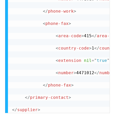
</
phone-work
>
<
phone-fax
>
<
area-code
>
415
</
area-co
<
country-code
>
1
</
countr
<
extension
nil
=
"
true
"
/
<
number
>
4471012
</
number
</
phone-fax
>
</
primary-contact
>
</
supplier
>