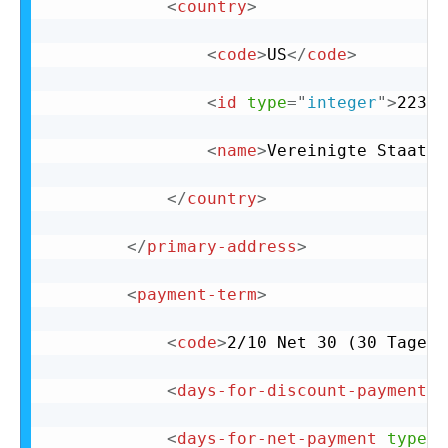
<
country
>
<
code
>
US
</
code
>
<
id
type
=
"
integer
"
>
223
</
<
name
>
Vereinigte Staaten
</
country
>
</
primary-address
>
<
payment-term
>
<
code
>
2/10 Net 30 (30 Tage n
<
days-for-discount-payment
t
<
days-for-net-payment
type
=
"