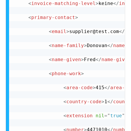
<
invoice-matching-level
>
keine
</
invo
<
primary-contact
>
<
email
>
supplier@test.com
</
em
<
name-family
>
Donovan
</
name-f
<
name-given
>
Fred
</
name-given
<
phone-work
>
<
area-code
>
415
</
area-co
<
country-code
>
1
</
countr
<
extension
nil
=
"
true
"
/
<
number
>
4471010
</
number