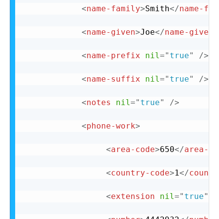
<
name-family
>
Smith
</
name-fam
<
name-given
>
Joe
</
name-given
>
<
name-prefix
nil
=
"
true
"
/>
<
name-suffix
nil
=
"
true
"
/>
<
notes
nil
=
"
true
"
/>
<
phone-work
>
<
area-code
>
650
</
area-co
<
country-code
>
1
</
countr
<
extension
nil
=
"
true
"
/