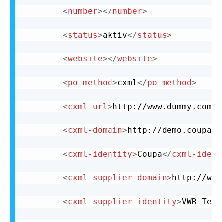
<
number
>
</
number
>
<
status
>
aktiv
</
status
>
<
website
>
</
website
>
<
po-method
>
cxml
</
po-method
>
<
cxml-url
>
http://www.dummy.com
</
<
cxml-domain
>
http://demo.coupaho
<
cxml-identity
>
Coupa
</
cxml-ident
<
cxml-supplier-domain
>
http://www
<
cxml-supplier-identity
>
VWR-Test