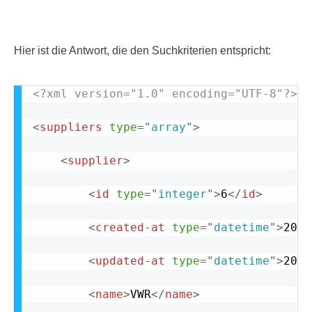
Hier ist die Antwort, die den Suchkriterien entspricht:
<?xml version="1.0" encoding="UTF-8"?>
<
suppliers
type
=
"
array
"
>
<
supplier
>
<
id
type
=
"
integer
"
>
6
</
id
>
<
created-at
type
=
"
datetime
"
>
2008
<
updated-at
type
=
"
datetime
"
>
2009
<
name
>
VWR
</
name
>