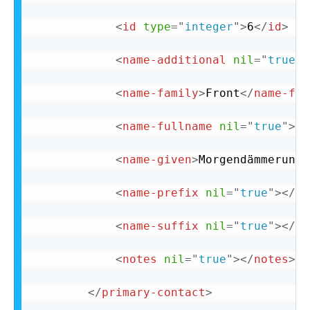
<
id
type
=
"
integer
"
>
6
</
id
>
<
name-additional
nil
=
"
true
"
>
<
name-family
>
Front
</
name-fam
<
name-fullname
nil
=
"
true
"
>
</
<
name-given
>
Morgendämmerung
<
<
name-prefix
nil
=
"
true
"
>
</
na
<
name-suffix
nil
=
"
true
"
>
</
na
<
notes
nil
=
"
true
"
>
</
notes
>
</
primary-contact
>