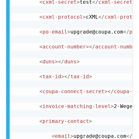
<
cxml-secret
>
test
</
cxml-secret
>
<
cxml-protocol
>
cXML
</
cxml-protoc
<
po-email
>
upgrade@coupa.com
</
po-
<
account-number
>
</
account-number
<
duns
>
</
duns
>
<
tax-id
>
</
tax-id
>
<
coupa-connect-secret
>
</
coupa-co
<
invoice-matching-level
>
2-Wege
</
<
primary-contact
>
<
email
>
upgrade@coupa.com
</
em