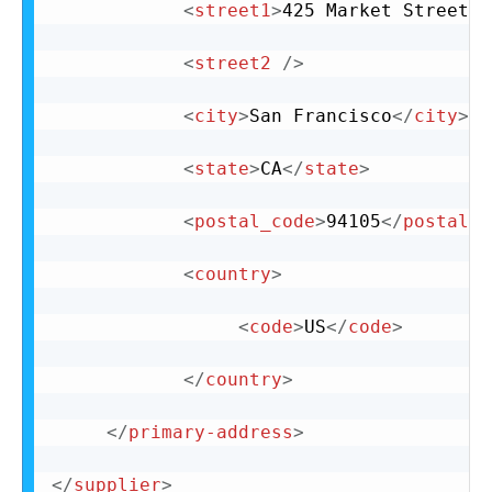
<
street1
>
425 Market Street #
<
street2
/>
<
city
>
San Francisco
</
city
>
<
state
>
CA
</
state
>
<
postal_code
>
94105
</
postal_c
<
country
>
<
code
>
US
</
code
>
</
country
>
</
primary-address
>
</
supplier
>