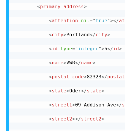
<
primary-address
>
<
attention
nil
=
"
true
"
>
</
atte
<
city
>
Portland
</
city
>
<
id
type
=
"
integer
"
>
6
</
id
>
<
name
>
VWR
</
name
>
<
postal-code
>
82323
</
postal-c
<
state
>
Oder
</
state
>
<
street1
>
09 Addison Ave
</
str
<
street2
>
</
street2
>