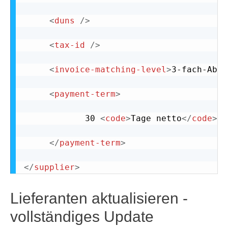
<
duns
/>
<
tax-id
/>
<
invoice-matching-level
>
3-fach-Abgl
<
payment-term
>
			30 
<
code
>
Tage netto
</
code
>
</
payment-term
>
</
supplier
>
Lieferanten aktualisieren -
vollständiges Update