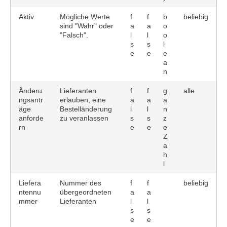
Aktiv
Mögliche Werte
f
f
b
beliebig
sind "Wahr" oder
a
a
o
"Falsch".
l
l
o
s
s
l
e
e
e
a
n
Änderu
Lieferanten
f
f
g
alle
ngsantr
erlauben, eine
a
a
a
äge
Bestelländerung
l
l
n
anforde
zu veranlassen
s
s
z
rn
e
e
e
Z
a
h
l
Liefera
Nummer des
f
f
beliebig
ntennu
übergeordneten
a
a
mmer
Lieferanten
l
l
s
s
e
e