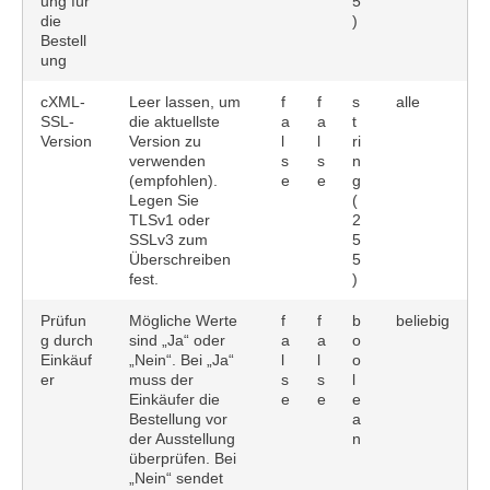
ung für
5
die
)
Bestell
ung
cXML-
Leer lassen, um
f
f
s
alle
SSL-
die aktuellste
a
a
t
Version
Version zu
l
l
ri
verwenden
s
s
n
(empfohlen).
e
e
g
Legen Sie
(
TLSv1 oder
2
SSLv3 zum
5
Überschreiben
5
fest.
)
Prüfun
Mögliche Werte
f
f
b
beliebig
g durch
sind „Ja“ oder
a
a
o
Einkäuf
„Nein“. Bei „Ja“
l
l
o
er
muss der
s
s
l
Einkäufer die
e
e
e
Bestellung vor
a
der Ausstellung
n
überprüfen. Bei
„Nein“ sendet