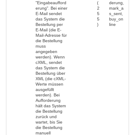
"Eingabeaufford
(
derung,
erung". Bei einer
2
mark_a
E-Mail sendet
5
s_sent,
das System die
5
buy_on
Bestellung per
)
line
E-Mail (die E-
Mail-Adresse für
die Bestellung
muss
angegeben
werden). Wenn
cXML, sendet
das System die
Bestellung über
XML (die cXML-
Werte müssen
ausgefüllt
werden). Bei
Aufforderung
hält das System
die Bestellung
zurück und
wartet, bis Sie
die Bestellung
manuell