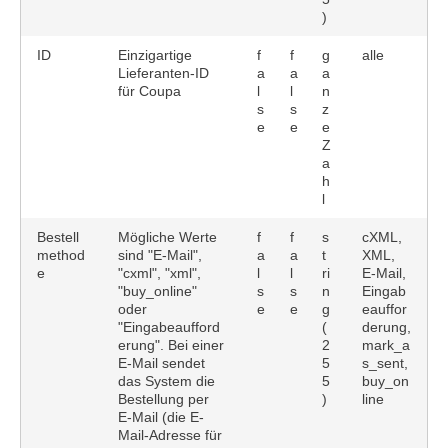
)
ID
Einzigartige
f
f
g
alle
Lieferanten-ID
a
a
a
für Coupa
l
l
n
s
s
z
e
e
e
Z
a
h
l
Bestell
Mögliche Werte
f
f
s
cXML,
method
sind "E-Mail",
a
a
t
XML,
e
"cxml", "xml",
l
l
ri
E-Mail,
"buy_online"
s
s
n
Eingab
oder
e
e
g
eauffor
"Eingabeaufford
(
derung,
erung". Bei einer
2
mark_a
E-Mail sendet
5
s_sent,
das System die
5
buy_on
Bestellung per
)
line
E-Mail (die E-
Mail-Adresse für