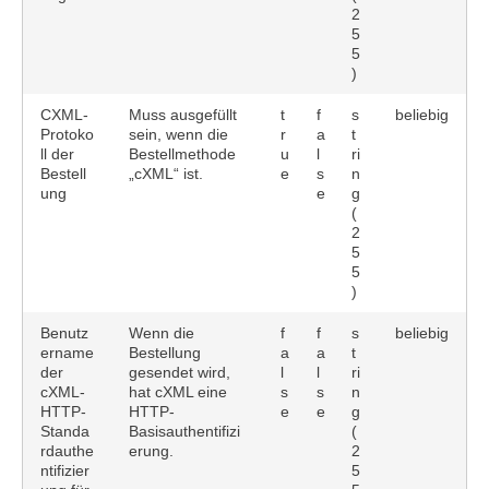
2
5
5
)
CXML-
Muss ausgefüllt
t
f
s
beliebig
Protoko
sein, wenn die
r
a
t
ll der
Bestellmethode
u
l
ri
Bestell
„cXML“ ist.
e
s
n
ung
e
g
(
2
5
5
)
Benutz
Wenn die
f
f
s
beliebig
ername
Bestellung
a
a
t
der
gesendet wird,
l
l
ri
cXML-
hat cXML eine
s
s
n
HTTP-
HTTP-
e
e
g
Standa
Basisauthentifizi
(
rdauthe
erung.
2
ntifizier
5