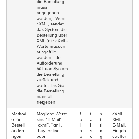
die Bestellung
muss
angegeben
werden). Wenn
cXML, sendet
das System die
Bestellung über
XML (die cXML-
Werte müssen
ausgefüllt
werden). Bei
Aufforderung
hält das System
die Bestellung
zurück und
wartet, bis Sie
die Bestellung
manuell
freigeben.
Method
Mögliche Werte
f
f
s
cXML,
e für
sind "E-Mail",
a
a
t
XML,
Bestell
"cxml", "xml",
l
l
ri
E-Mail,
änderu
"buy_online"
s
s
n
Eingab
ngen
oder
e
e
g
eauffor