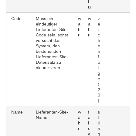
i
g
Code
Muss ein
w
w
z
eindeutiger
a
a
e
Lieferanten-Site-
h
h
i
Code sein, sonst
r
r
c
versucht das
h
System, den
e
bestehenden
n
Lieferanten-Site-
f
Datensatz zu
o
aktualisieren.
l
g
e
(
2
0
)
Name
Lieferanten-Site-
w
f
s
Name
a
a
t
h
l
ri
r
s
n
e
g