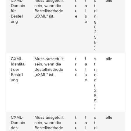
CXML-
Muss ausgefüllt
t
f
s
alle
Domain
sein, wenn die
r
a
t
für
Bestellmethode
u
l
ri
Bestell
„cXML“ ist.
e
s
n
ung
e
g
(
2
5
5
)
CXML-
Muss ausgefüllt
t
f
s
alle
Identitä
sein, wenn die
r
a
t
t der
Bestellmethode
u
l
ri
Bestell
„cXML“ ist.
e
s
n
ung
e
g
(
2
5
5
)
CXML-
Muss ausgefüllt
t
f
s
alle
Domain
sein, wenn die
r
a
t
des
Bestellmethode
u
l
ri