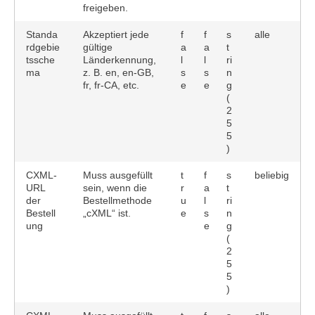
freigeben.
Standa
Akzeptiert jede
f
f
s
alle
rdgebie
gültige
a
a
t
tssche
Länderkennung,
l
l
ri
ma
z. B. en, en-GB,
s
s
n
fr, fr-CA, etc.
e
e
g
(
2
5
5
)
CXML-
Muss ausgefüllt
t
f
s
beliebig
URL
sein, wenn die
r
a
t
der
Bestellmethode
u
l
ri
Bestell
„cXML“ ist.
e
s
n
ung
e
g
(
2
5
5
)