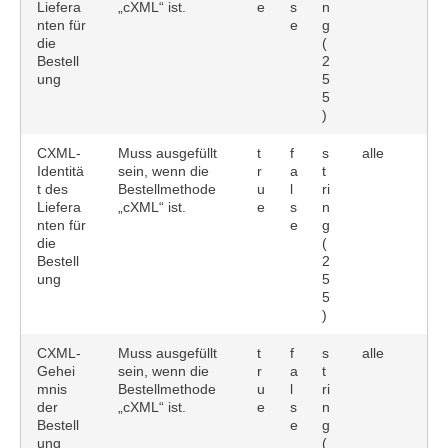
Liefera
„cXML“ ist.
e
s
n
nten für
e
g
die
(
Bestell
2
ung
5
5
)
CXML-
Muss ausgefüllt
t
f
s
alle
Identitä
sein, wenn die
r
a
t
t des
Bestellmethode
u
l
ri
Liefera
„cXML“ ist.
e
s
n
nten für
e
g
die
(
Bestell
2
ung
5
5
)
CXML-
Muss ausgefüllt
t
f
s
alle
Gehei
sein, wenn die
r
a
t
mnis
Bestellmethode
u
l
ri
der
„cXML“ ist.
e
s
n
Bestell
e
g
ung
(