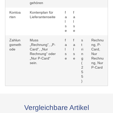
gehören
Kontoa
Kontenplan für
f
f
rten
Lieferantenseite
a
a
l
l
s
s
e
e
Zahlun
Muss
f
f
s
Rechnu
gsmeth
„Rechnung“, „P-
a
a
t
ng, P-
ode
Card“, „Nur
l
l
ri
Card,
Rechnung“ oder
s
s
n
Nur
„Nur P-Card“
e
e
g
Rechnu
sein.
(
ng, Nur
2
P-Card
5
5
)
Vergleichbare Artikel