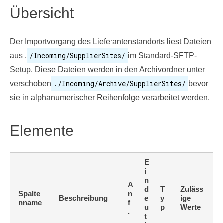
Übersicht
Der Importvorgang des Lieferantenstandorts liest Dateien
/Incoming/SupplierSites/
aus .
im Standard-SFTP-
Setup. Diese Dateien werden in den Archivordner unter
./Incoming/Archive/SupplierSites/
verschoben
bevor
sie in alphanumerischer Reihenfolge verarbeitet werden.
Elemente
E
i
n
A
d
T
Zuläss
Spalte
n
Beschreibung
e
y
ige
nname
f
u
p
Werte
.
t