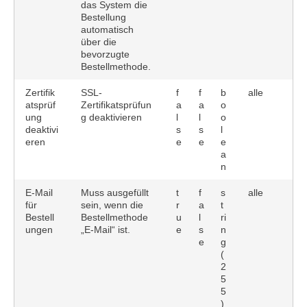
das System die
Bestellung
automatisch
über die
bevorzugte
Bestellmethode.
Zertifik
SSL-
f
f
b
alle
atsprüf
Zertifikatsprüfun
a
a
o
ung
g deaktivieren
l
l
o
deaktivi
s
s
l
eren
e
e
e
a
n
E-Mail
Muss ausgefüllt
t
f
s
alle
für
sein, wenn die
r
a
t
Bestell
Bestellmethode
u
l
ri
ungen
„E-Mail“ ist.
e
s
n
e
g
(
2
5
5
)