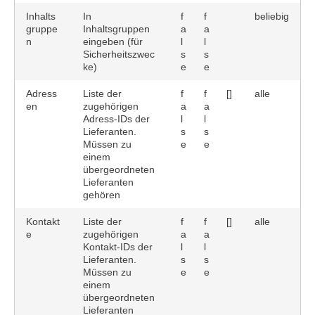
Inhalts
In
f
f
beliebig
gruppe
Inhaltsgruppen
a
a
n
eingeben (für
l
l
Sicherheitszwec
s
s
ke)
e
e
Adress
Liste der
f
f
[]
alle
en
zugehörigen
a
a
Adress-IDs der
l
l
Lieferanten.
s
s
Müssen zu
e
e
einem
übergeordneten
Lieferanten
gehören
Kontakt
Liste der
f
f
[]
alle
e
zugehörigen
a
a
Kontakt-IDs der
l
l
Lieferanten.
s
s
Müssen zu
e
e
einem
übergeordneten
Lieferanten