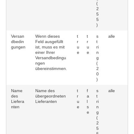
(
2
5
5
)
Versan
Wenn dieses
t
t
s
alle
dbedin
Feld ausgefüllt
r
r
t
gungen
ist, muss es mit
u
u
ri
einer Ihrer
e
e
n
Versandbedingu
g
ngen
(
übereinstimmen.
2
0
)
Name
Name des
t
f
s
alle
des
übergeordneten
r
a
t
Liefera
Lieferanten
u
l
ri
nten
e
s
n
e
g
(
2
5
5