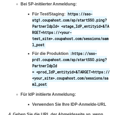
Bei SP-initiierter Anmeldung:
https://sso-
Für Test/Staging:
stg1.coupahost.com/sp/startSSO.ping?
PartnerIdpId= <stage_IdP_entityid>&TA
RGET=https://<your-
test_site>.coupahost.com/sessions/sam
l_post
:https://sso-
Für die Produktion
prd1.coupahost.com/sp/startSSO.ping?
PartnerIdpId
= <prod_IdP_entityid>&TARGET=https://
<your_site>.coupahost.com/sessions/sa
ml_post
Für IdP initiierte Anmeldung:
Verwenden Sie Ihre IDP-Anmelde-URL
Geben Sie die URL der
Abmeldeseite an,
wenn