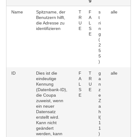
Name
Spitzname, der
T
F
s
alle
Benutzern hilft,
R
A
t
die Adresse zu
U
L
ri
identifizieren
E
S
n
E
g
(
2
5
5
)
ID
Dies ist die
F
T
g
alle
eindeutige
A
R
a
Kennung
L
U
n
(Datenbank-ID),
S
E
z
die Coupa
E
e
zuweist, wenn
Z
ein neuer
a
Datensatz
h
erstellt wird.
l(
Kann nicht
1
geändert
1
werden, kann
)