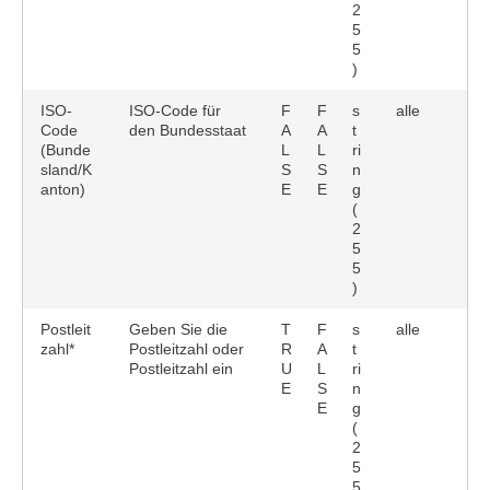
2
5
5
)
ISO-
ISO-Code für
F
F
s
alle
Code
den Bundesstaat
A
A
t
(Bunde
L
L
ri
sland/K
S
S
n
anton)
E
E
g
(
2
5
5
)
Postleit
Geben Sie die
T
F
s
alle
zahl*
Postleitzahl oder
R
A
t
Postleitzahl ein
U
L
ri
E
S
n
E
g
(
2
5
5