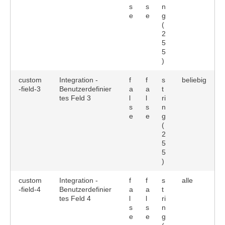
s
s
n
e
e
g
(
2
5
5
)
custom
Integration -
f
f
s
beliebig
-field-3
Benutzerdefinier
a
a
t
tes Feld 3
l
l
ri
s
s
n
e
e
g
(
2
5
5
)
custom
Integration -
f
f
s
alle
-field-4
Benutzerdefinier
a
a
t
tes Feld 4
l
l
ri
s
s
n
e
e
g