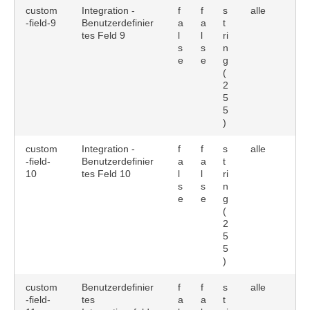
custom
Integration -
f
f
s
alle
-field-9
Benutzerdefinier
a
a
t
tes Feld 9
l
l
ri
s
s
n
e
e
g
(
2
5
5
)
custom
Integration -
f
f
s
alle
-field-
Benutzerdefinier
a
a
t
10
tes Feld 10
l
l
ri
s
s
n
e
e
g
(
2
5
5
)
custom
Benutzerdefinier
f
f
s
alle
-field-
tes
a
a
t