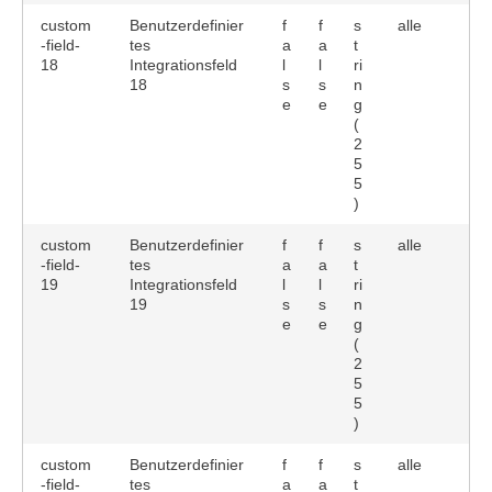
custom
Benutzerdefinier
f
f
s
alle
-field-
tes
a
a
t
18
Integrationsfeld
l
l
ri
18
s
s
n
e
e
g
(
2
5
5
)
custom
Benutzerdefinier
f
f
s
alle
-field-
tes
a
a
t
19
Integrationsfeld
l
l
ri
19
s
s
n
e
e
g
(
2
5
5
)
custom
Benutzerdefinier
f
f
s
alle
-field-
tes
a
a
t