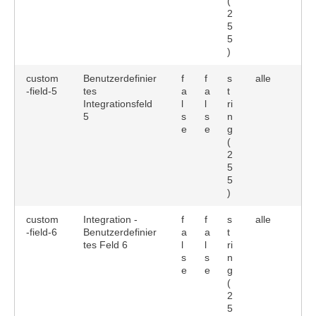
(
2
5
5
)
custom
Benutzerdefinier
f
f
s
alle
-field-5
tes
a
a
t
Integrationsfeld
l
l
ri
5
s
s
n
e
e
g
(
2
5
5
)
custom
Integration -
f
f
s
alle
-field-6
Benutzerdefinier
a
a
t
tes Feld 6
l
l
ri
s
s
n
e
e
g
(
2
5