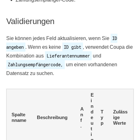
Validierungen
ID
Sie können jedes Feld aktualisieren, wenn Sie
angeben
ID gibt
. Wenn es keine
, verwendet Coupa die
Lieferantennummer
Kombination aus
und
Zahlungsempfängercode,
um einen vorhandenen
Datensatz zu suchen.
E
i
n
A
d
T
Zuläss
Spalte
n
Beschreibung
e
y
ige
nname
f
u
p
Werte
.
t
i
g