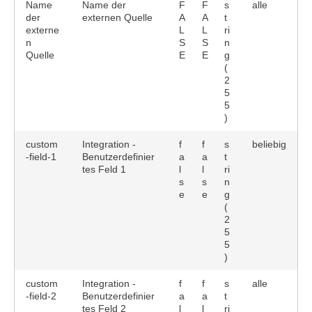
Name
Name der
F
F
s
alle
der
externen Quelle
A
A
t
externe
L
L
ri
n
S
S
n
Quelle
E
E
g
(
2
5
5
)
custom
Integration -
f
f
s
beliebig
-field-1
Benutzerdefinier
a
a
t
tes Feld 1
l
l
ri
s
s
n
e
e
g
(
2
5
5
)
custom
Integration -
f
f
s
alle
-field-2
Benutzerdefinier
a
a
t
tes Feld 2
l
l
ri