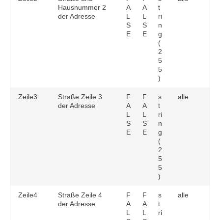
Hausnummer 2
A
A
t
der Adresse
L
L
ri
S
S
n
E
E
g
(
2
5
5
)
Zeile3
Straße Zeile 3
F
F
s
alle
der Adresse
A
A
t
L
L
ri
S
S
n
E
E
g
(
2
5
5
)
Zeile4
Straße Zeile 4
F
F
s
alle
der Adresse
A
A
t
L
L
ri