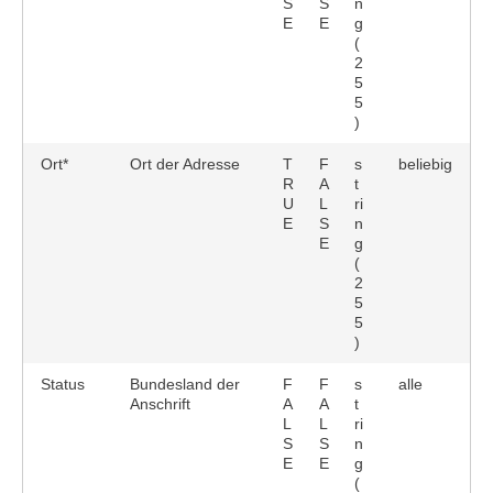
S
S
n
E
E
g
(
2
5
5
)
Ort*
Ort der Adresse
T
F
s
beliebig
R
A
t
U
L
ri
E
S
n
E
g
(
2
5
5
)
Status
Bundesland der
F
F
s
alle
Anschrift
A
A
t
L
L
ri
S
S
n
E
E
g
(