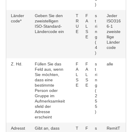
)
Länder
Geben Sie den
T
F
s
Jeder
code*
zweistelligen
R
A
t
ISO316
ISO-Standard-
U
L
ri
6-1
Ländercode ein
E
S
n
zweiste
E
g
llige
(
Länder
4
code
)
Z. Hd.
Füllen Sie das
F
F
s
alle
Feld aus, wenn
A
A
t
Sie möchten,
L
L
ri
dass eine
S
S
n
bestimmte
E
E
g
Person oder
(
Gruppe im
2
Aufmerksamkeit
5
sfeld der
5
Adresse
)
erscheint
Adresst
Gibt an, dass
T
F
s
RemitT