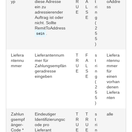
yp
diese Adresse
R
A
t
oAddre
ein zu
U
L
ri
ss
adressierender
E
S
n
Auftrag ist oder
E
g
nicht. Sollte
(
RemitToAddress
2
sein
.
5
5
)
Liefera
Lieferantennum
T
F
s
Liefera
ntennu
mer für
R
A
t
ntennu
mmer
Zahlungsempfän
U
L
ri
mmer
geradresse
E
S
n
für
eingeben
E
g
einen
(
vorhan
2
denen
5
Liefera
5
nten
)
Zahlun
Eindeutiger
T
T
s
alle
gsempf
Identifizierungsc
R
R
t
änger-
ode pro
U
U
ri
Code *
Lieferant
E
E
n