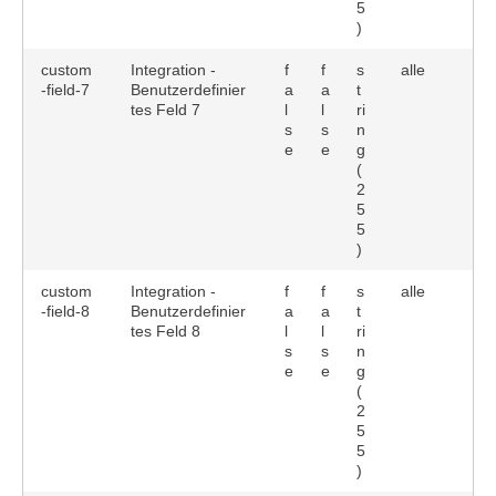
5
)
custom
Integration -
f
f
s
alle
-field-7
Benutzerdefinier
a
a
t
tes Feld 7
l
l
ri
s
s
n
e
e
g
(
2
5
5
)
custom
Integration -
f
f
s
alle
-field-8
Benutzerdefinier
a
a
t
tes Feld 8
l
l
ri
s
s
n
e
e
g
(
2
5
5
)