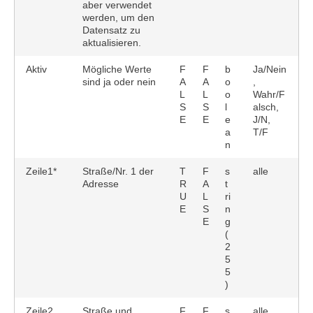
aber verwendet
werden, um den
Datensatz zu
aktualisieren.
Aktiv
Mögliche Werte
F
F
b
Ja/Nein
sind ja oder nein
A
A
o
,
L
L
o
Wahr/F
S
S
l
alsch,
E
E
e
J/N,
a
T/F
n
Zeile1*
Straße/Nr. 1 der
T
F
s
alle
Adresse
R
A
t
U
L
ri
E
S
n
E
g
(
2
5
5
)
Zeile2
Straße und
F
F
s
alle