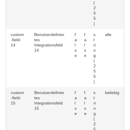
(
2
5
5
)
custom
Benutzerdefinier
f
f
s
alle
-field-
tes
a
a
t
14
Integrationsfeld
l
l
ri
14
s
s
n
e
e
g
(
2
5
5
)
custom
Benutzerdefinier
f
f
s
beliebig
-field-
tes
a
a
t
15
Integrationsfeld
l
l
ri
15
s
s
n
e
e
g
(
2
5