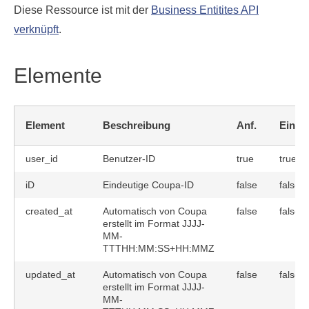
Diese Ressource ist mit der
Business Entitites API
verknüpft
.
Elemente
Element
Beschreibung
Anf.
Einde
user_id
Benutzer-ID
true
true
iD
Eindeutige Coupa-ID
false
false
created_at
Automatisch von Coupa
false
false
erstellt im Format JJJJ-
MM-
TTTHH:MM:SS+HH:MMZ
updated_at
Automatisch von Coupa
false
false
erstellt im Format JJJJ-
MM-