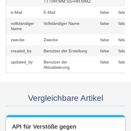
TTTHH:MM:SS+HH:MMZ
e-Mail
E-Mail
false
false
vollständiger
Vollständiger Name
false
false
Name
zwecke
Zwecke
false
false
created_by
Benutzer der Erstellung
false
false
updated_by
Benutzer der
false
false
Aktualisierung
Vergleichbare Artikel
API für Verstöße gegen