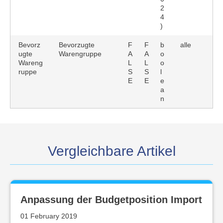
2
4
)
Bevorz
Bevorzugte
F
F
b
alle
ugte
Warengruppe
A
A
o
Wareng
L
L
o
ruppe
S
S
l
E
E
e
a
n
Vergleichbare Artikel
Anpassung der Budgetposition Import
01 February 2019