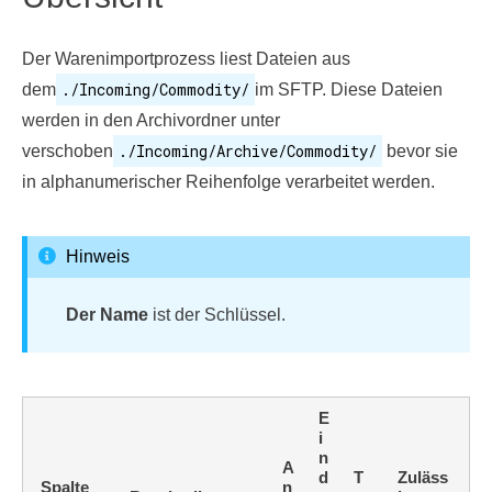
Der Warenimportprozess liest Dateien aus
./Incoming/Commodity/
dem
im SFTP. Diese Dateien
werden in den Archivordner unter
./Incoming/Archive/Commodity/
verschoben
bevor sie
in alphanumerischer Reihenfolge verarbeitet werden.
Hinweis
Der Name
ist der Schlüssel.
E
i
n
A
d
T
Zuläss
Spalte
n