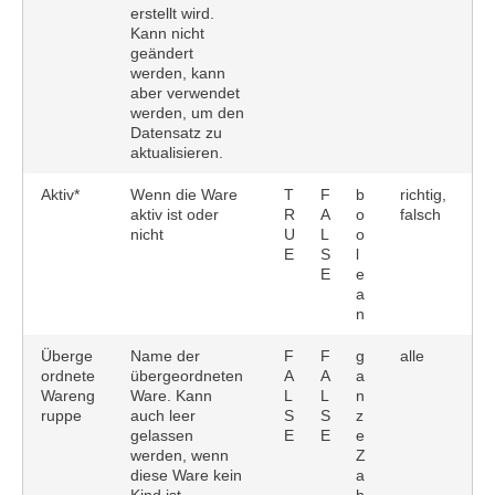
erstellt wird.
Kann nicht
geändert
werden, kann
aber verwendet
werden, um den
Datensatz zu
aktualisieren.
Aktiv*
Wenn die Ware
T
F
b
richtig,
aktiv ist oder
R
A
o
falsch
nicht
U
L
o
E
S
l
E
e
a
n
Überge
Name der
F
F
g
alle
ordnete
übergeordneten
A
A
a
Wareng
Ware. Kann
L
L
n
ruppe
auch leer
S
S
z
gelassen
E
E
e
werden, wenn
Z
diese Ware kein
a