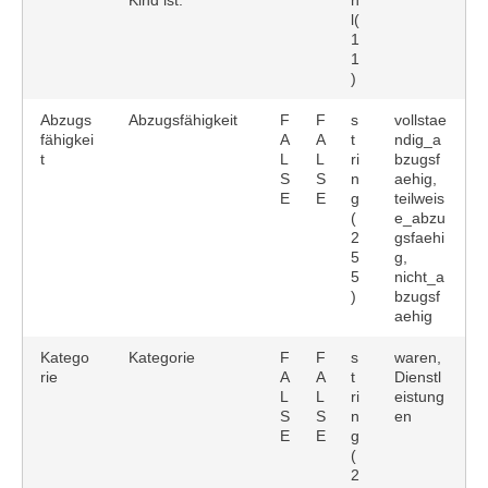
Kind ist.
h
l(
1
1
)
Abzugs
Abzugsfähigkeit
F
F
s
vollstae
fähigkei
A
A
t
ndig_a
t
L
L
ri
bzugsf
S
S
n
aehig,
E
E
g
teilweis
(
e_abzu
2
gsfaehi
5
g,
5
nicht_a
)
bzugsf
aehig
Katego
Kategorie
F
F
s
waren,
rie
A
A
t
Dienstl
L
L
ri
eistung
S
S
n
en
E
E
g
(
2