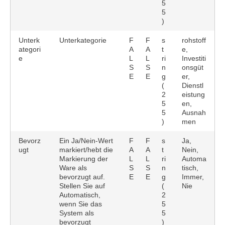
5
5
)
Unterk
Unterkategorie
F
F
s
rohstoff
ategori
A
A
t
e,
e
L
L
ri
Investiti
S
S
n
onsgüt
E
E
g
er,
(
Dienstl
2
eistung
5
en,
5
Ausnah
)
men
Bevorz
Ein Ja/Nein-Wert
F
F
s
Ja,
ugt
markiert/hebt die
A
A
t
Nein,
Markierung der
L
L
ri
Automa
Ware als
S
S
n
tisch,
bevorzugt auf.
E
E
g
Immer,
Stellen Sie auf
(
Nie
Automatisch,
2
wenn Sie das
5
System als
5
bevorzugt
)