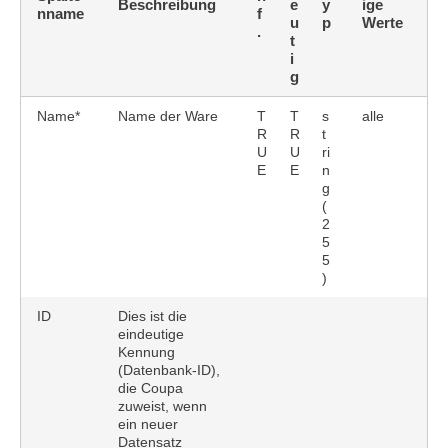
Beschreibung
e
y
ige
nname
f
u
p
Werte
.
t
i
g
Name*
Name der Ware
T
T
s
alle
R
R
t
U
U
ri
E
E
n
g
(
2
5
5
)
ID
Dies ist die
eindeutige
Kennung
(Datenbank-ID),
die Coupa
zuweist, wenn
ein neuer
Datensatz