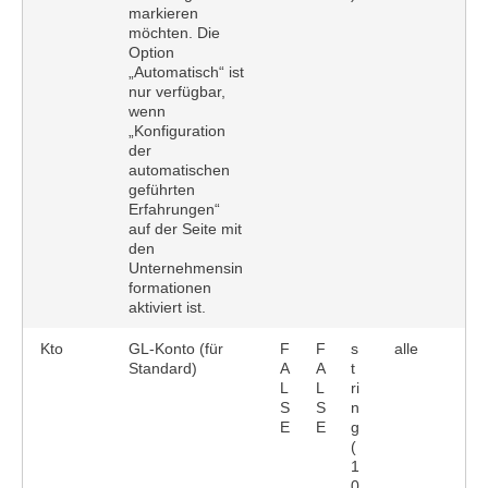
markieren
möchten. Die
Option
„Automatisch“ ist
nur verfügbar,
wenn
„Konfiguration
der
automatischen
geführten
Erfahrungen“
auf der Seite mit
den
Unternehmensin
formationen
aktiviert ist.
Kto
GL-Konto (für
F
F
s
alle
Standard)
A
A
t
L
L
ri
S
S
n
E
E
g
(
1
0