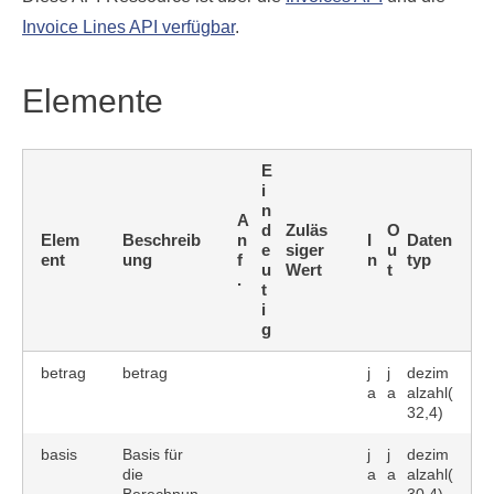
Invoice Lines API verfügbar
.
Elemente
E
i
n
A
d
Zuläs
O
Elem
Beschreib
n
I
Daten
e
siger
u
ent
ung
f
n
typ
u
Wert
t
.
t
i
g
betrag
betrag
j
j
dezim
a
a
alzahl(
32,4)
basis
Basis für
j
j
dezim
die
a
a
alzahl(