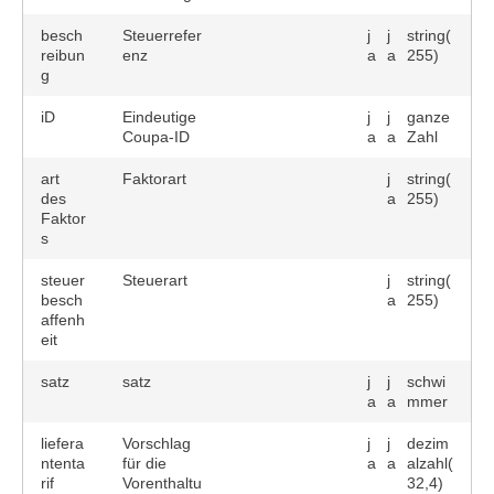
besch
Steuerrefer
j
j
string(
reibun
enz
a
a
255)
g
iD
Eindeutige
j
j
ganze
Coupa-ID
a
a
Zahl
art
Faktorart
j
string(
des
a
255)
Faktor
s
steuer
Steuerart
j
string(
besch
a
255)
affenh
eit
satz
satz
j
j
schwi
a
a
mmer
liefera
Vorschlag
j
j
dezim
ntenta
für die
a
a
alzahl(
rif
Vorenthaltu
32,4)