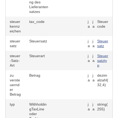
ng des
Lieferanten
satzes
steuer
tax_code
j
j
Steuer
kennz
a
a
code
eichen
steuer
Steuersatz
j
j
Steuer
satz
a
a
satz
steuer
Steuerart
j
j
Steuer
-Satz-
a
a
satzty
Art
p
zu
Betrag
j
j
dezim
verste
a
a
alzahl(
uernd
32,4)
er
Betrag
typ
Withholdin
j
j
string(
gTaxLine
a
a
255)
oder