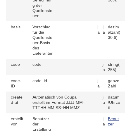
Berechnun
30,4)
g der
Quellenste
uer
basis
Vorschlag
j
j
dezim
für die
a
a
alzahl(
Quellenste
30,6)
uer-Basis
des
Lieferanten
code
code
j
string(
a
255)
code-
code_id
j
ganze
ID
a
Zahl
create
Automatisch von Coupa
j
datum
d-at
erstellt im Format JJJJ-MM-
a
/Uhrze
TTTHH:MM:SS+HH:MMZ
it
erstellt
Benutzer
j
Benut
von
der
a
zer
Erstellung