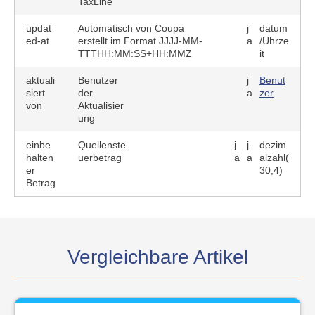
TaxLine
updat
Automatisch von Coupa
j
datum
ed-at
erstellt im Format JJJJ-MM-
a
/Uhrze
TTTHH:MM:SS+HH:MMZ
it
aktuali
Benutzer
j
Benut
siert
der
a
zer
von
Aktualisier
ung
einbe
Quellenste
j
j
dezim
halten
uerbetrag
a
a
alzahl(
er
30,4)
Betrag
Vergleichbare Artikel