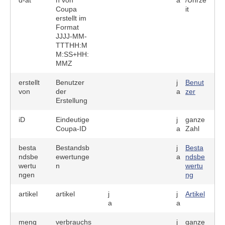
d-at
h von
a
/Uhrze
Coupa
it
erstellt im
Format
JJJJ-MM-
TTTHH:M
M:SS+HH:
MMZ
erstellt
Benutzer
j
Benut
von
der
a
zer
Erstellung
iD
Eindeutige
j
ganze
Coupa-ID
a
Zahl
besta
Bestandsb
j
Besta
ndsbe
ewertunge
a
ndsbe
wertu
n
wertu
ngen
ng
artikel
artikel
j
j
Artikel
a
a
meng
verbrauchs
j
ganze