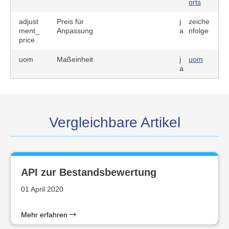
orts
adjust
Preis für
j
zeiche
ment_
Anpassung
a
nfolge
price
uom
Maßeinheit
j
uom
a
Vergleichbare Artikel
API zur Bestandsbewertung
01 April 2020
Mehr erfahren