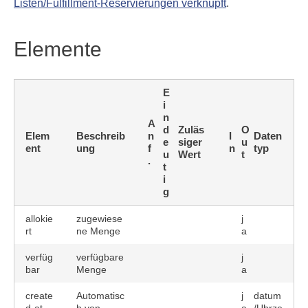
Listen/Fulfillment-Reservierungen verknüpft
.
Elemente
E
i
n
A
d
Zuläs
O
Elem
Beschreib
n
I
Daten
e
siger
u
ent
ung
f
n
typ
u
Wert
t
.
t
i
g
allokie
zugewiese
j
rt
ne Menge
a
verfüg
verfügbare
j
bar
Menge
a
create
Automatisc
j
datum