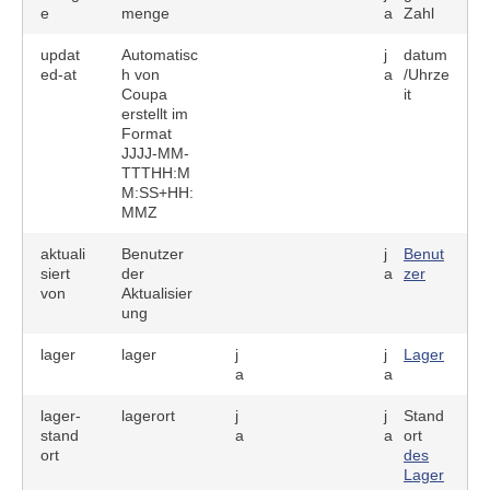
e
menge
a
Zahl
updat
Automatisc
j
datum
ed-at
h von
a
/Uhrze
Coupa
it
erstellt im
Format
JJJJ-MM-
TTTHH:M
M:SS+HH:
MMZ
aktuali
Benutzer
j
Benut
siert
der
a
zer
von
Aktualisier
ung
lager
lager
j
j
Lager
a
a
lager-
lagerort
j
j
Stand
stand
a
a
ort
ort
des
Lager