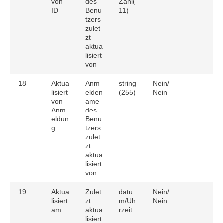
von
des
Zahl(
ID
Benu
11)
tzers
zulet
zt
aktua
lisiert
von
18
Aktua
Anm
string
Nein/
lisiert
elden
(255)
Nein
von
ame
Anm
des
eldun
Benu
g
tzers
zulet
zt
aktua
lisiert
von
19
Aktua
Zulet
datu
Nein/
lisiert
zt
m/Uh
Nein
am
aktua
rzeit
lisiert