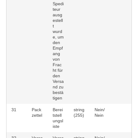
Spedi
teur
ausg
estell
t
wurd
e, um
den
Empf
ang
von
Frac
ht für
den
Versa
nd zu
bestä
tigen
31
Pack
Berei
string
Nein/
zettel
tstell
(255)
Nein
ungsl
iste