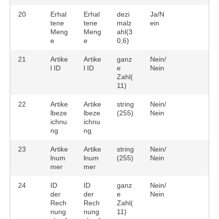
20
Erhal
Erhal
dezi
Ja/N
tene
tene
malz
ein
Meng
Meng
ahl(3
e
e
0,6)
21
Artike
Artike
ganz
Nein/
l ID
l ID
e
Nein
Zahl(
11)
22
Artike
Artike
string
Nein/
lbeze
lbeze
(255)
Nein
ichnu
ichnu
ng
ng
23
Artike
Artike
string
Nein/
lnum
lnum
(255)
Nein
mer
mer
24
ID
ID
ganz
Nein/
der
der
e
Nein
Rech
Rech
Zahl(
nung
nung
11)