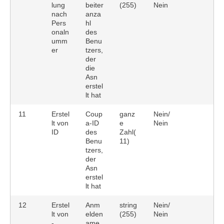
lung
beiter
(255)
Nein
nach
anza
Pers
hl
onaln
des
umm
Benu
er
tzers,
der
die
Asn
erstel
lt hat
11
Erstel
Coup
ganz
Nein/
lt von
a-ID
e
Nein
ID
des
Zahl(
Benu
11)
tzers,
der
Asn
erstel
lt hat
12
Erstel
Anm
string
Nein/
lt von
elden
(255)
Nein
-
ame