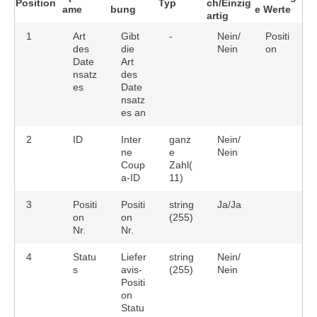
Position
Typ
ch/Einzig
ame
bung
e Werte
artig
1
Art
Gibt
-
Nein/
Positi
des
die
Nein
on
Date
Art
nsatz
des
es
Date
nsatz
es an
2
ID
Inter
ganz
Nein/
ne
e
Nein
Coup
Zahl(
a-ID
11)
3
Positi
Positi
string
Ja/Ja
on
on
(255)
Nr.
Nr.
4
Statu
Liefer
string
Nein/
s
avis-
(255)
Nein
Positi
on
Statu