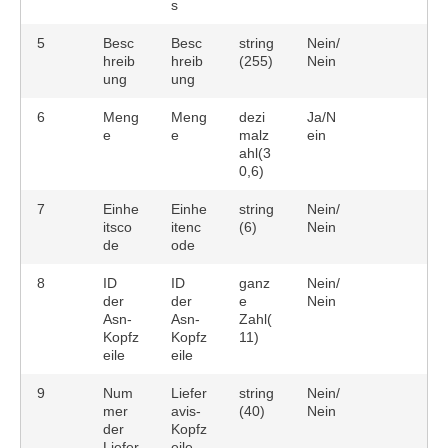
s
5
Besc
Besc
string
Nein/
hreib
hreib
(255)
Nein
ung
ung
6
Meng
Meng
dezi
Ja/N
e
e
malz
ein
ahl(3
0,6)
7
Einhe
Einhe
string
Nein/
itsco
itenc
(6)
Nein
de
ode
8
ID
ID
ganz
Nein/
der
der
e
Nein
Asn-
Asn-
Zahl(
Kopfz
Kopfz
11)
eile
eile
9
Num
Liefer
string
Nein/
mer
avis-
(40)
Nein
der
Kopfz
Liefer
eile