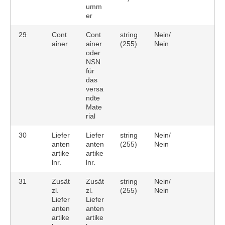
umm
er
29
Cont
Cont
string
Nein/
ainer
ainer
(255)
Nein
oder
NSN
für
das
versa
ndte
Mate
rial
30
Liefer
Liefer
string
Nein/
anten
anten
(255)
Nein
artike
artike
lnr.
lnr.
31
Zusät
Zusät
string
Nein/
zl.
zl.
(255)
Nein
Liefer
Liefer
anten
anten
artike
artike