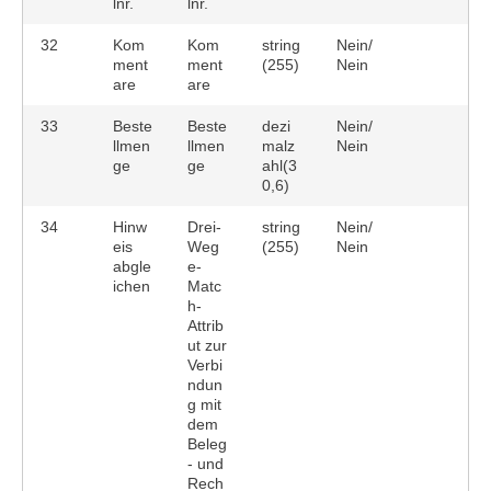
lnr.
lnr.
32
Kom
Kom
string
Nein/
ment
ment
(255)
Nein
are
are
33
Beste
Beste
dezi
Nein/
llmen
llmen
malz
Nein
ge
ge
ahl(3
0,6)
34
Hinw
Drei-
string
Nein/
eis
Weg
(255)
Nein
abgle
e-
ichen
Matc
h-
Attrib
ut zur
Verbi
ndun
g mit
dem
Beleg
- und
Rech