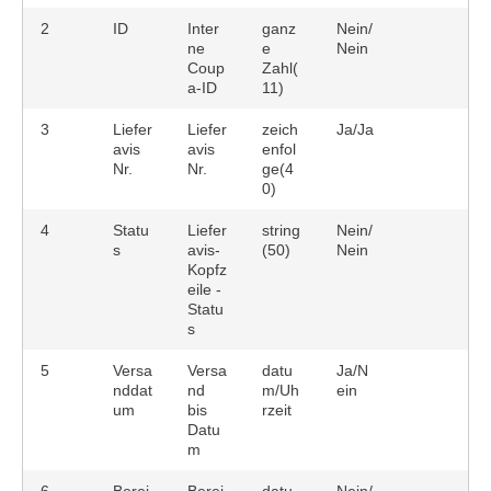
2
ID
Inter
ganz
Nein/
ne
e
Nein
Coup
Zahl(
a-ID
11)
3
Liefer
Liefer
zeich
Ja/Ja
avis
avis
enfol
Nr.
Nr.
ge(4
0)
4
Statu
Liefer
string
Nein/
s
avis-
(50)
Nein
Kopfz
eile -
Statu
s
5
Versa
Versa
datu
Ja/N
nddat
nd
m/Uh
ein
um
bis
rzeit
Datu
m