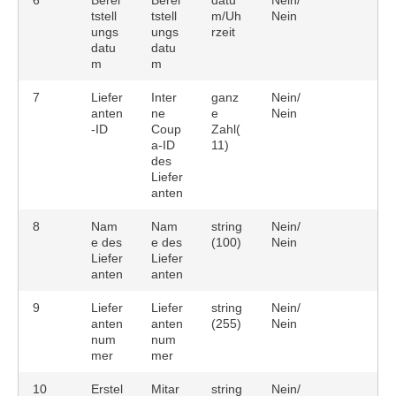
6
Berei
Berei
datu
Nein/
tstell
tstell
m/Uh
Nein
ungs
ungs
rzeit
datu
datu
m
m
7
Liefer
Inter
ganz
Nein/
anten
ne
e
Nein
-ID
Coup
Zahl(
a-ID
11)
des
Liefer
anten
8
Nam
Nam
string
Nein/
e des
e des
(100)
Nein
Liefer
Liefer
anten
anten
9
Liefer
Liefer
string
Nein/
anten
anten
(255)
Nein
num
num
mer
mer
10
Erstel
Mitar
string
Nein/