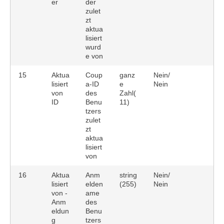
er
der
zulet
zt
aktua
lisiert
wurd
e von
15
Aktua
Coup
ganz
Nein/
lisiert
a-ID
e
Nein
von
des
Zahl(
ID
Benu
11)
tzers
zulet
zt
aktua
lisiert
von
16
Aktua
Anm
string
Nein/
lisiert
elden
(255)
Nein
von -
ame
Anm
des
eldun
Benu
g
tzers