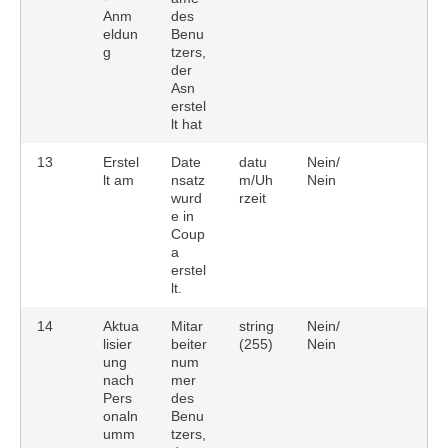
Anm
des
eldun
Benu
g
tzers,
der
Asn
erstel
lt hat
13
Erstel
Date
datu
Nein/
lt am
nsatz
m/Uh
Nein
wurd
rzeit
e in
Coup
a
erstel
lt.
14
Aktua
Mitar
string
Nein/
lisier
beiter
(255)
Nein
ung
num
nach
mer
Pers
des
onaln
Benu
umm
tzers,