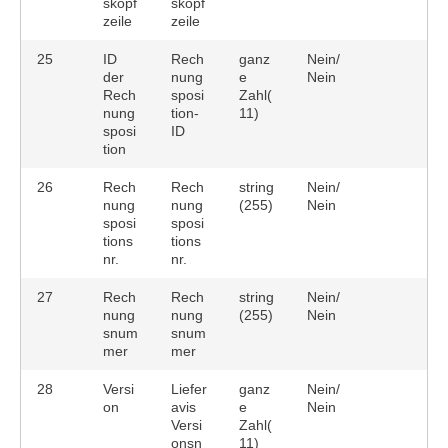
skopf
skopf
zeile
zeile
25
ID
Rech
ganz
Nein/
der
nung
e
Nein
Rech
sposi
Zahl(
nung
tion-
11)
sposi
ID
tion
26
Rech
Rech
string
Nein/
nung
nung
(255)
Nein
sposi
sposi
tions
tions
nr.
nr.
27
Rech
Rech
string
Nein/
nung
nung
(255)
Nein
snum
snum
mer
mer
28
Versi
Liefer
ganz
Nein/
on
avis
e
Nein
Versi
Zahl(
onsn
11)