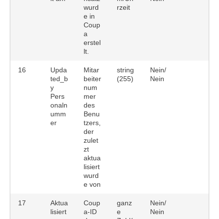
wurd
rzeit
e in
Coup
a
erstel
lt.
16
Upda
Mitar
string
Nein/
ted_b
beiter
(255)
Nein
y
num
Pers
mer
onaln
des
umm
Benu
er
tzers,
der
zulet
zt
aktua
lisiert
wurd
e von
17
Aktua
Coup
ganz
Nein/
lisiert
a-ID
e
Nein