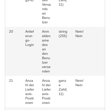
gs-ID
des
Zahl(
Versa
11)
nds
an
Benu
tzer
20
Anlief
Anm
string
Nein/
erun
elden
(255)
Nein
gs-
ame
Login
des
an
den
Benu
tzer
verse
nden
21
Anza
Anza
ganz
Nein/
hl der
hl der
e
Nein
Liefer
Liefer
Zahl(
avis-
avis-
11)
Positi
Positi
onen
onen