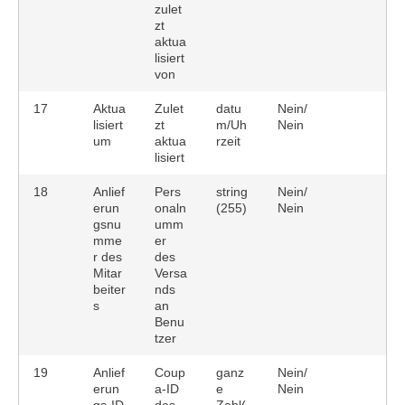
zulet
zt
aktua
lisiert
von
17
Aktua
Zulet
datu
Nein/
lisiert
zt
m/Uh
Nein
um
aktua
rzeit
lisiert
18
Anlief
Pers
string
Nein/
erun
onaln
(255)
Nein
gsnu
umm
mme
er
r des
des
Mitar
Versa
beiter
nds
s
an
Benu
tzer
19
Anlief
Coup
ganz
Nein/
erun
a-ID
e
Nein