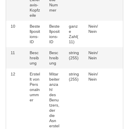
avis-
Num
Kopfz
mer
eile
10
Beste
Beste
ganz
Nein/
llposit
llposit
e
Nein
ions-
ions-
Zahl(
ID
ID
11)
11
Besc
Besc
string
Nein/
hreib
hreib
(255)
Nein
ung
ung
12
Erstel
Mitar
string
Nein/
lt von
beiter
(255)
Nein
Pers
anza
onaln
hl
umm
des
er
Benu
tzers,
der
die
Asn
erstel