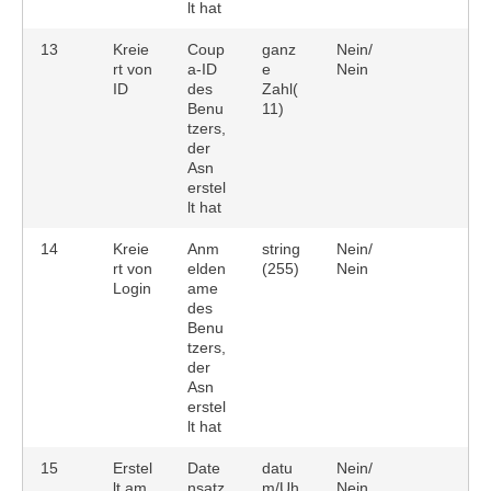
lt hat
13
Kreie
Coup
ganz
Nein/
rt von
a-ID
e
Nein
ID
des
Zahl(
Benu
11)
tzers,
der
Asn
erstel
lt hat
14
Kreie
Anm
string
Nein/
rt von
elden
(255)
Nein
Login
ame
des
Benu
tzers,
der
Asn
erstel
lt hat
15
Erstel
Date
datu
Nein/
lt am
nsatz
m/Uh
Nein