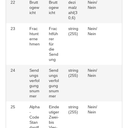
22
Brutt
Brutt
dezi
Nein/
ogew
ogew
malz
Nein
icht
icht
ahl(3
0,6)
23
Frac
Frac
string
Nein/
htunt
htfüh
(255)
Nein
erne
rer
hmen
für
die
Send
ung
24
Send
Send
string
Nein/
ungs
ungs
(255)
Nein
verfol
verfol
gung
gung
snum
snum
mer
mer
25
Alpha
Einde
string
Nein/
-
utiger
(255)
Nein
Code
Zwei-
Stan
bis
dardf
Vier-