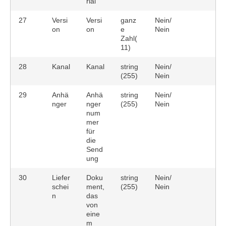
rial
27
Versi
Versi
ganz
Nein/
on
on
e
Nein
Zahl(
11)
28
Kanal
Kanal
string
Nein/
(255)
Nein
29
Anhä
Anhä
string
Nein/
nger
nger
(255)
Nein
num
mer
für
die
Send
ung
30
Liefer
Doku
string
Nein/
schei
ment,
(255)
Nein
n
das
von
eine
m