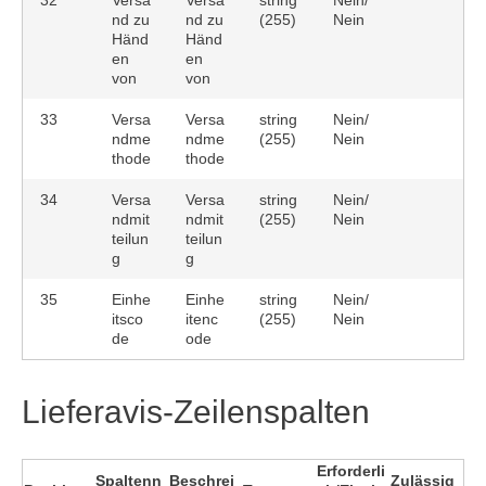
32
Versa
Versa
string
Nein/
nd zu
nd zu
(255)
Nein
Händ
Händ
en
en
von
von
33
Versa
Versa
string
Nein/
ndme
ndme
(255)
Nein
thode
thode
34
Versa
Versa
string
Nein/
ndmit
ndmit
(255)
Nein
teilun
teilun
g
g
35
Einhe
Einhe
string
Nein/
itsco
itenc
(255)
Nein
de
ode
Lieferavis-Zeilenspalten
Erforderli
Spaltenn
Beschrei
Zulässig