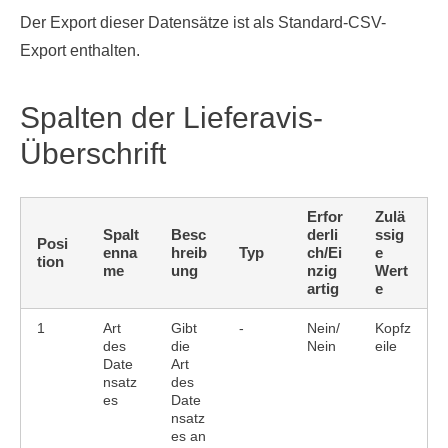
Der Export dieser Datensätze ist als Standard-CSV-
Export enthalten.
Spalten der Lieferavis-
Überschrift
Erfor
Zulä
Spalt
Besc
derli
ssig
Posi
enna
hreib
Typ
ch/Ei
e
tion
me
ung
nzig
Wert
artig
e
1
Art
Gibt
-
Nein/
Kopfz
des
die
Nein
eile
Date
Art
nsatz
des
es
Date
nsatz
es an