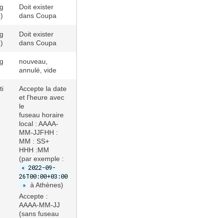
ng
Doit exister
)
dans Coupa
ng
Doit exister
)
dans Coupa
ng
nouveau,
annulé, vide
ti
Accepte la date
et l'heure avec
le
fuseau horaire
local : AAAA-
MM-JJFHH :
MM : SS+
HHH :MM
(par exemple :
« 2022-09-
26T00:00+03:00
»
à Athènes
)
Accepte :
AAAA-MM-JJ
(sans fuseau