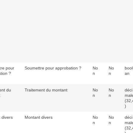
re pour
Soumettre pour approbation ?
No
No
bool
tion ?
n
n
an
ent du
Traitement du montant
No
No
déci
t
n
n
mal
(32,
)
 divers
Montant divers
No
No
déci
n
n
mal
(32,