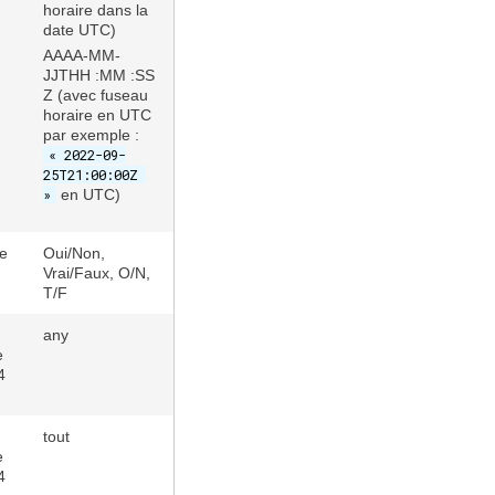
horaire dans la
date UTC)
AAAA-MM-
JJTHH :MM :SS
Z (avec fuseau
horaire en UTC
par exemple :
« 2022-09-
25T21:00:00Z
»
en UTC
)
e
Oui/Non,
Vrai/Faux, O/N,
T/F
any
e
4
tout
e
4