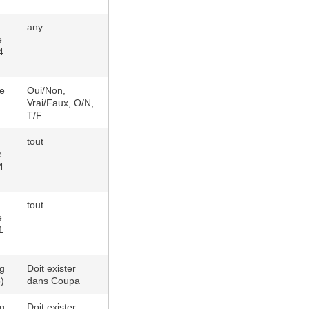
any
e
4
e
Oui/Non,
Vrai/Faux, O/N,
T/F
tout
e
4
tout
e
1
ng
Doit exister
)
dans Coupa
ng
Doit exister