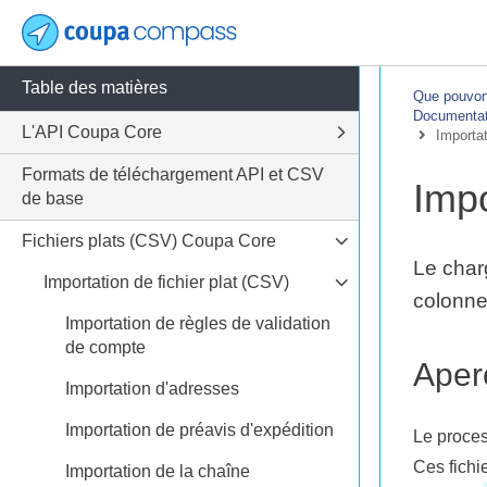
Table des matières
Que pouvons
Documentati
L'API Coupa Core
Importat
Formats de téléchargement API et CSV
Impo
de base
Fichiers plats (CSV) Coupa Core
Le char
Importation de fichier plat (CSV)
colonnes
Importation de règles de validation
de compte
Aper
Importation d'adresses
Importation de préavis d'expédition
Le process
Ces fichi
Importation de la chaîne