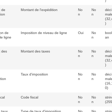
)
 de
Montant de l'expédition
No
No
déci
tion
n
n
mal
(32,
)
ion de
Imposition de niveau de ligne
Oui
No
bool
de ligne
n
an
 des
Montant des taxes
No
No
déci
n
n
mal
(32,
)
Taux d'imposition
No
No
déci
tion
n
n
mal
(16,
0)
cal
Code fiscal
No
No
stri
n
n
(255
 taux
Type de taux d'imposition
No
No
stri