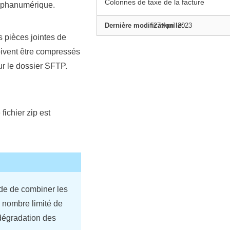
Colonnes de taxe de la facture
 alphanumérique.
Dernière modification le:
27 April 2023
 pièces jointes de
 doivent être compressés
ur le dossier SFTP.
fichier zip est
nde de combiner les
 nombre limité de
 dégradation des