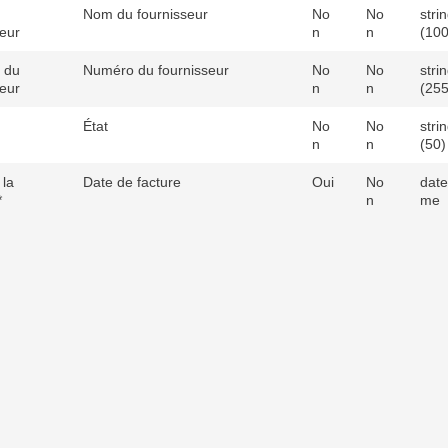
Nom du fournisseur
No
No
stri
seur
n
n
(100
 du
Numéro du fournisseur
No
No
stri
seur
n
n
(255
État
No
No
stri
n
n
(50)
 la
Date de facture
Oui
No
date
*
n
me