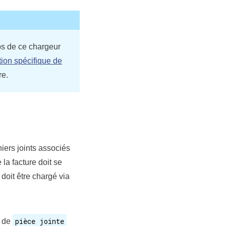
ps de ce chargeur
tion spécifique de
re.
chiers joints associés
la facture doit se
oit être chargé via
pièce jointe
p de