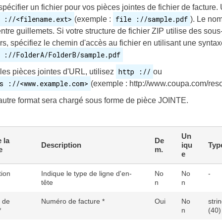
spécifier un fichier pour vos pièces jointes de fichier de facture. 
 ://<filename.ext>
file ://sample.pdf
(exemple :
). Le nom
entre guillemets. Si votre structure de fichier ZIP utilise des sou
ers, spécifiez le chemin d'accès au fichier en utilisant une synt
 ://FolderA/FolderB/sample.pdf
http ://
les pièces jointes d'URL, utilisez
ou
s ://<www.example.com>
(exemple : http://www.coupa.com/res
autre format sera chargé sous forme de pièce JOINTE.
Un
 la
De
Description
iqu
Typ
e
m.
e
tion
Indique le type de ligne d'en-
No
No
-
tête
n
n
 de
Numéro de facture *
Oui
No
stri
*
n
(40)