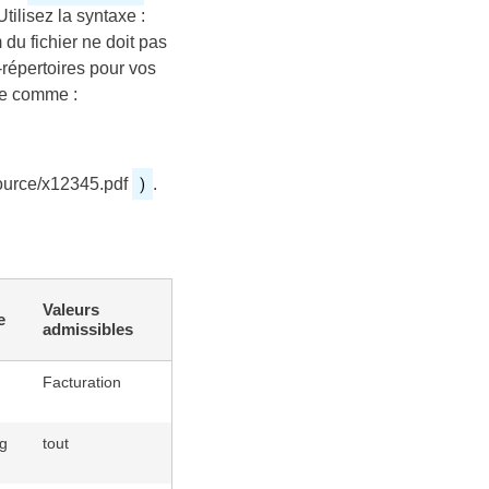
Utilisez la syntaxe :
 du fichier ne doit pas
s-répertoires pour vos
axe comme :
)
ource/x12345.pdf
.
Valeurs
e
admissibles
Facturation
ng
tout