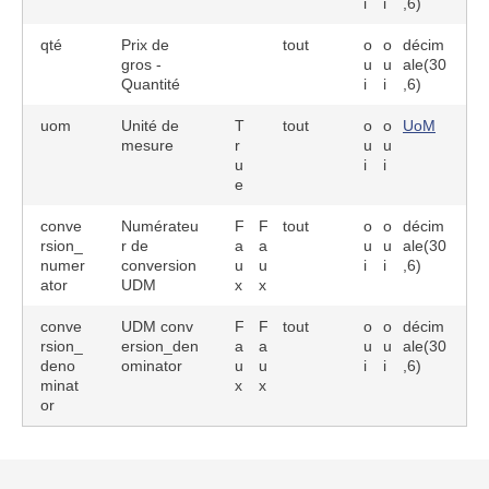
i
i
,6)
qté
Prix de
tout
o
o
décim
gros -
u
u
ale(30
Quantité
i
i
,6)
uom
Unité de
T
tout
o
o
UoM
mesure
r
u
u
u
i
i
e
conve
Numérateu
F
F
tout
o
o
décim
rsion_
r de
a
a
u
u
ale(30
numer
conversion
u
u
i
i
,6)
ator
UDM
x
x
conve
UDM conv
F
F
tout
o
o
décim
rsion_
ersion_den
a
a
u
u
ale(30
deno
ominator
u
u
i
i
,6)
minat
x
x
or