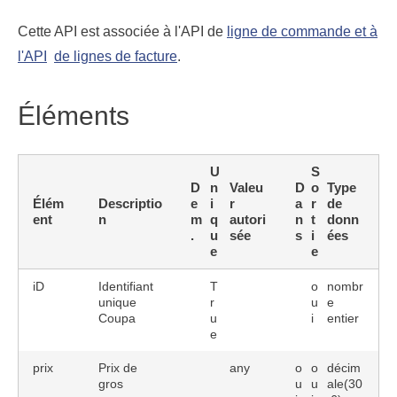
Cette API est associée à l'API de
ligne de commande et à
l'API
de lignes de facture
.
Éléments
U
S
D
n
Valeu
D
o
Type
Élém
Descriptio
e
i
r
a
r
de
ent
n
m
q
autori
n
t
donn
.
u
sée
s
i
ées
e
e
iD
Identifiant
T
o
nombr
unique
r
u
e
Coupa
u
i
entier
e
prix
Prix de
any
o
o
décim
gros
u
u
ale(30