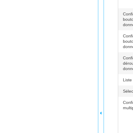
Confi
bouto
donn
Confi
bouto
donné
Confi
dérou
donn
Liste
Séle
Confi
multi