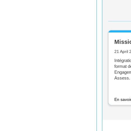
Missi
21 April
Intégrati
format de
Engagem
Assess.
En savoi