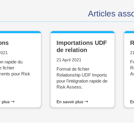
Articles ass
ons
Importations UDF
R
de relation
 2021
21
21 April 2021
on rapide du
Fo
 fichier
R
Format de fichier
ents pour Risk
As
Relationship UDF Imports
pour l'intégration rapide de
Risk Assess.
r plus
En savoir plus
E