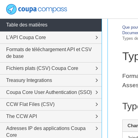
Table des matières
Que pouv
Document
L'API Coupa Core
Types d
Formats de téléchargement API et CSV
Ty
de base
Fichiers plats (CSV) Coupa Core
Forma
Treasury Integrations
Asses
Coupa Core User Authentication (SSO)
Typ
CCW Flat Files (CSV)
The CCW API
Cha
Adresses IP des applications Coupa
Core
Joind