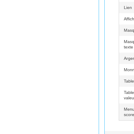
Lien
Affic
Masq
Masq
texte
Arge
Monna
Table
Table
valeu
Menu 
scor