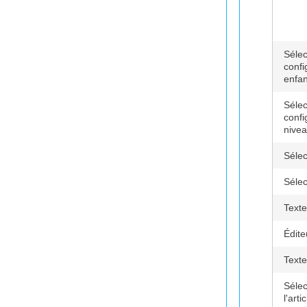
Sélec
confi
enfan
Sélec
confi
nive
Sélec
Sélec
Texte
Édit
Texte
Sélec
l'artic