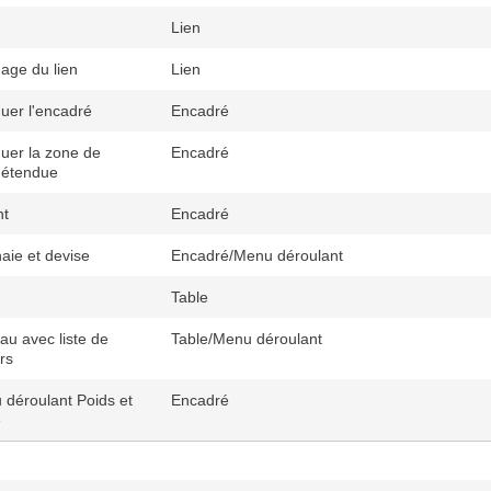
Lien
hage du lien
Lien
uer l'encadré
Encadré
uer la zone de
Encadré
 étendue
nt
Encadré
ie et devise
Encadré/Menu déroulant
Table
au avec liste de
Table/Menu déroulant
rs
déroulant Poids et
Encadré
e