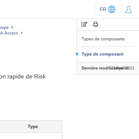
FR
Coupa
isk Assess
Types de composants
Type de composant
Dernière modification le:
21 April 2021
ion rapide de Risk
Type