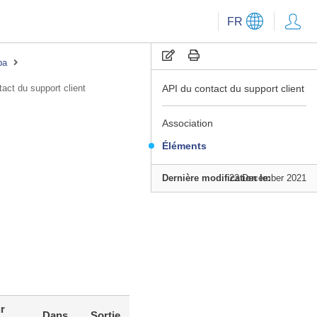
FR
pa
act du support client
API du contact du support client
Association
Éléments
Dernière modification le:
22 December 2021
r
Type de
Dans
Sortie