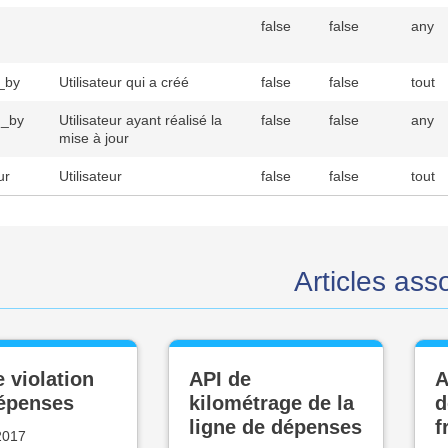
false
false
any
_by
Utilisateur qui a créé
false
false
tout
d_by
Utilisateur ayant réalisé la
false
false
any
mise à jour
ur
Utilisateur
false
false
tout
Articles ass
 violation
API de
A
épenses
kilométrage de la
d
ligne de dépenses
f
 2017