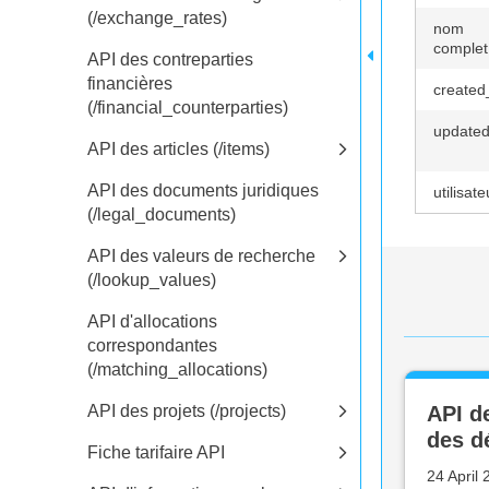
(/exchange_rates)
nom
complet
API des contreparties
financières
created
(/financial_counterparties)
update
API des articles (/items)
API des documents juridiques
utilisate
(/legal_documents)
API des valeurs de recherche
(/lookup_values)
API d'allocations
correspondantes
(/matching_allocations)
API des projets (/projects)
API de
des d
Fiche tarifaire API
24 April