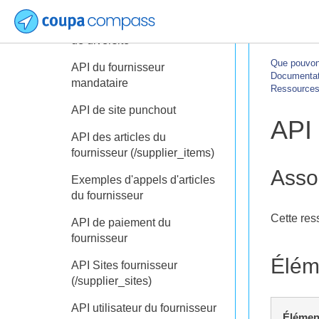
API d'agence de certification
de diversité
Que pouvons
API du fournisseur
Documentati
mandataire
Ressources
API de site punchout
API 
API des articles du
fournisseur (/supplier_items)
Asso
Exemples d'appels d'articles
du fournisseur
Cette res
API de paiement du
fournisseur
Élém
API Sites fournisseur
(/supplier_sites)
API utilisateur du fournisseur
Élémen