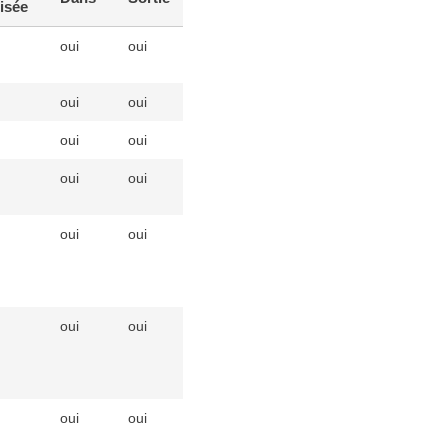
isée
données
oui
oui
nombre
entier
oui
oui
boolean
oui
oui
[]
oui
oui
nombre
entier
oui
oui
datetime
oui
oui
datetime
oui
oui