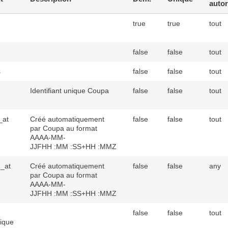
autor
true
true
tout
false
false
tout
s
false
false
tout
Identifiant unique Coupa
false
false
tout
_at
Créé automatiquement
false
false
tout
par Coupa au format
AAAA-MM-
JJFHH :MM :SS+HH :MMZ
_at
Créé automatiquement
false
false
any
par Coupa au format
AAAA-MM-
JJFHH :MM :SS+HH :MMZ
false
false
tout
nique