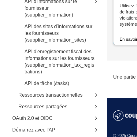
API d'informations sur le
Utilisez 
fournisseur
de frais
(/supplier_information)
violation
système 
API des sites d'informations sur
les fournisseurs
En savoi
(/supplier_information_sites)
API d'enregistrement fiscal des
informations sur les fournisseurs
(/supplier_information_tax_regis
trations)
Une partie 
API de tâche (/tasks)
Ressources transactionnelles
Ressources partagées
OAuth 2.0 et OIDC
Démarrez avec l'API
© 2025 Coupa