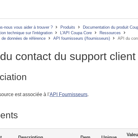
-nous vous aider à trouver ?
Produits
Documentation du produit Cou
on technique sur l'intégration
L'API Coupa Core
Ressources
 de données de référence
API fournisseurs (/fournisseurs)
API du cont
du contact du support client
ciation
source est associée à l'
API Fournisseurs
.
ents
Valeu
t
Description
Dem.
Unique