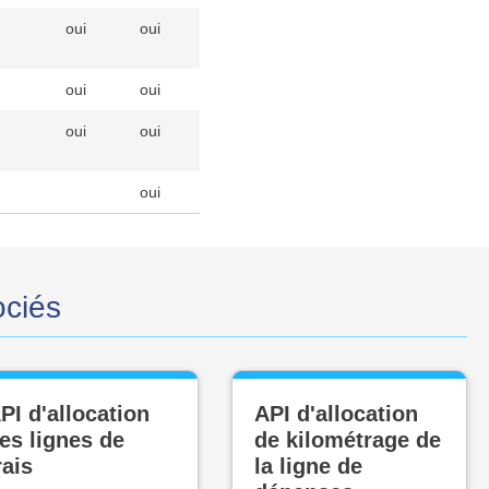
oui
oui
oui
oui
oui
oui
oui
ociés
PI d'allocation
API d'allocation
es lignes de
de kilométrage de
rais
la ligne de