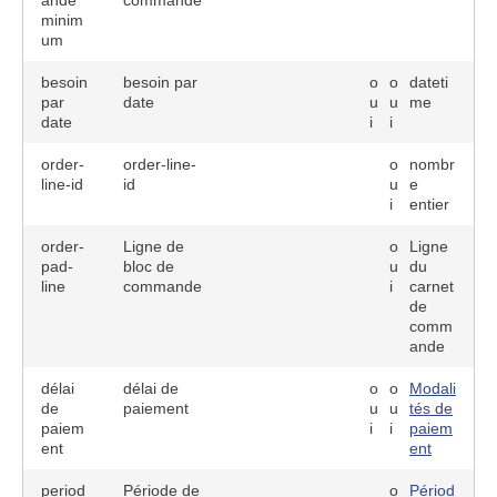
ande
commande
minim
um
besoin
besoin par
o
o
dateti
par
date
u
u
me
date
i
i
order-
order-line-
o
nombr
line-id
id
u
e
i
entier
order-
Ligne de
o
Ligne
pad-
bloc de
u
du
line
commande
i
carnet
de
comm
ande
délai
délai de
o
o
Modali
de
paiement
u
u
tés de
paiem
i
i
paiem
ent
ent
period
Période de
o
Périod