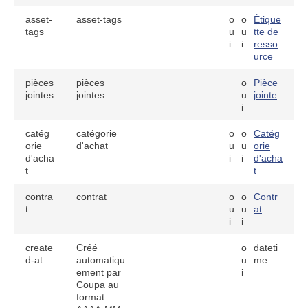
asset-
asset-tags
o
o
Étique
tags
u
u
tte de
i
i
resso
urce
pièces
pièces
o
Pièce
jointes
jointes
u
jointe
i
catég
catégorie
o
o
Catég
orie
d'achat
u
u
orie
d'acha
i
i
d'acha
t
t
contra
contrat
o
o
Contr
t
u
u
at
i
i
create
Créé
o
dateti
d-at
automatiqu
u
me
ement par
i
Coupa au
format