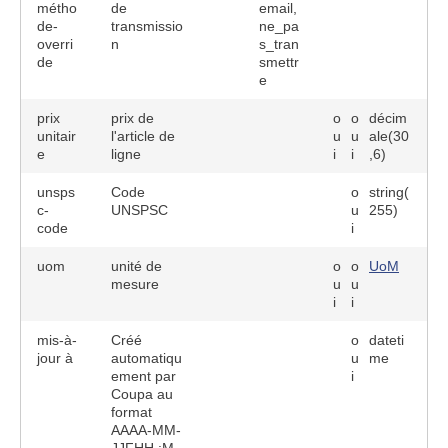
métho
de
email,
de-
transmissio
ne_pa
overri
n
s_tran
de
smettr
e
prix
prix de
o
o
décim
unitair
l'article de
u
u
ale(30
e
ligne
i
i
,6)
unsps
Code
o
string(
c-
UNSPSC
u
255)
code
i
uom
unité de
o
o
UoM
mesure
u
u
i
i
mis-à-
Créé
o
dateti
jour à
automatiqu
u
me
ement par
i
Coupa au
format
AAAA-MM-