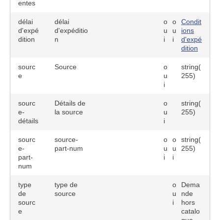
entes
délai
délai
o
o
Condit
d'expé
d'expéditio
u
u
ions
dition
n
i
i
d'expé
dition
sourc
Source
o
string(
e
u
255)
i
sourc
Détails de
o
string(
e-
la source
u
255)
détails
i
sourc
source-
o
o
string(
e-
part-num
u
u
255)
part-
i
i
num
type
type de
o
Dema
de
source
u
nde
sourc
i
hors
e
catalo