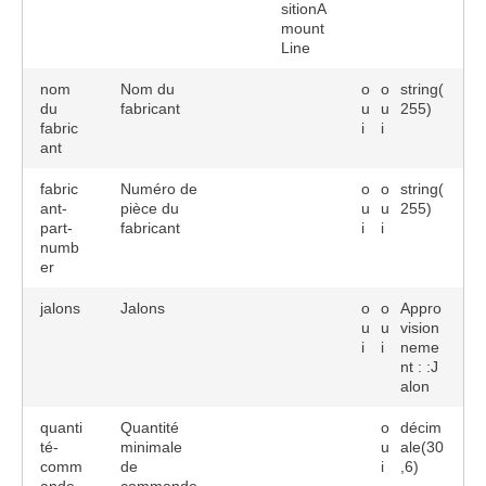
sitionA
mount
Line
nom
Nom du
o
o
string(
du
fabricant
u
u
255)
fabric
i
i
ant
fabric
Numéro de
o
o
string(
ant-
pièce du
u
u
255)
part-
fabricant
i
i
numb
er
jalons
Jalons
o
o
Appro
u
u
vision
i
i
neme
nt : :J
alon
quanti
Quantité
o
décim
té-
minimale
u
ale(30
comm
de
i
,6)