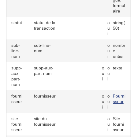
gue,
formul
aire
statut
statut de la
o
string(
transaction
u
50)
i
sub-
sub-line-
o
nombr
line-
num
u
e
num
i
entier
supp-
supp-aux-
o
o
texte
aux-
part-num
u
u
part-
i
i
num
fourni
fournisseur
o
o
Fourni
sseur
u
u
sseur
i
i
site
site du
o
Site
fourni
fournisseur
u
fourni
sseur
i
sseur