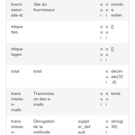
fourni
Site du
o
o
nombr
sseur-
fournisseur
u
u
e
site-id
i
i
entier
étique
o
o
[]
ttes
u
u
i
i
étique
o
o
[]
tages
u
u
i
i
total
total
o
décim
u
ale(32
i
,4)
trans
Transmissi
o
o
texte
missio
on des e-
u
u
n-
mails
i
i
mails
trans
Dérogation
suppli
o
string(
missio
de la
er_def
u
30)
n-
méthode
ault,
i