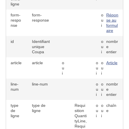
ligne
form-
form-
o
Répon
respo
response
u
se au
nse
i
formul
aire
id
Identifiant
o
nombr
unique
u
e
Coupa
i
entier
article
article
o
o
o
Article
u
u
u
i
i
i
line-
line-num
o
o
nombr
num
u
u
e
i
i
entier
type
type de
Requi
o
o
chaîn
de
ligne
sition
u
u
e
ligne
Quanti
i
i
tyLine,
Requi