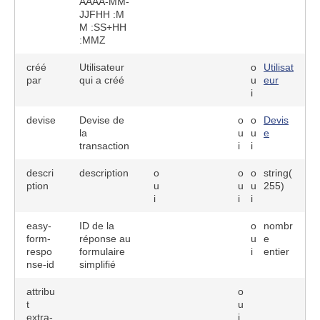
AAAA-MM-
JJFHH :M
M :SS+HH
:MMZ
créé
Utilisateur
o
Utilisat
par
qui a créé
u
eur
i
devise
Devise de
o
o
Devis
la
u
u
e
transaction
i
i
descri
description
o
o
o
string(
ption
u
u
u
255)
i
i
i
easy-
ID de la
o
nombr
form-
réponse au
u
e
respo
formulaire
i
entier
nse-id
simplifié
attribu
o
t
u
extra-
i