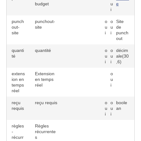
budget
u
e
i
punch
punchout-
o
o
Site
out-
site
u
u
de
site
i
i
punch
out
quanti
quantité
o
o
décim
té
u
u
ale(30
i
i
,6)
extens
Extension
o
ion en
en temps
u
temps
réel
i
réel
reçu
reçu requis
o
o
boole
requis
u
u
an
i
i
règles
Règles
-
récurrente
récurr
s