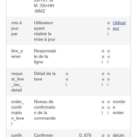
JJFHH :M
M :SS+HH
:MMZ
mis à
Utilisateur
o
Utilisat
jour
ayant
u
eur
par
réalisé la
i
mise à jour
line_o
Responsab
o
o
wner
le de la
u
u
ligne
i
i
reque
Détail de la
o
o
o
st_line
taxe
u
u
u
_tax_
i
i
i
detail
order_
Niveau de
o
o
nombr
confir
confirmatio
u
u
e
matio
n de la
i
i
entier
n_leve
commande
l
confir
Confirmer
0..876
o
o
décim