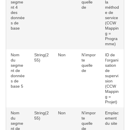
segme
quelle
la
nt 4
de
méthod
des
e de
donnée
service
s de
(CCW
base
Mappin
g =
Progra
mme)
Nom
String(2
Non
N'impor
ID de
du
55)
te
l'organi
segme
quelle
sation
nt de
de
de
donnée
supervi
s de
sion
base 5
(CCW
Mappin
g =
Projet)
Nom
String(2
Non
N'impor
Emplac
du
55)
te
ement
segme
quelle
du site
nt de
de