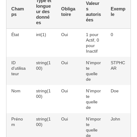
Type et
Valeur
longue
Cham
Obliga
s
Exemp
ur des
ps
toire
autoris
le
donné
ées
es
État
int(1)
Oui
1 pour
0
Actif, 0
pour
Inactif
ID
string(1
Oui
N'impor
STPHC
d'utilisa
00)
te
AR
teur
quelle
de
Nom
string(1
Oui
N'impor
Doe
00)
te
quelle
de
Préno
string(1
Oui
N'impor
John
m
00)
te
quelle
de