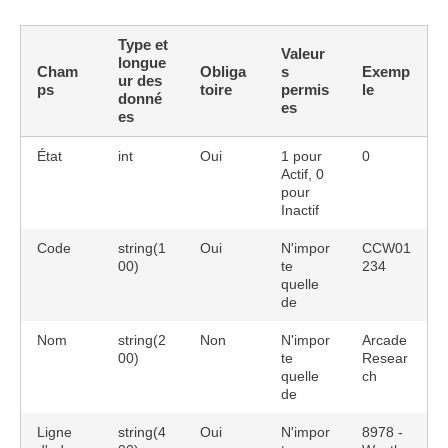
Type et
Valeur
longue
Cham
Obliga
s
Exemp
ur des
ps
toire
permis
le
donné
es
es
État
int
Oui
1 pour
0
Actif, 0
pour
Inactif
Code
string(1
Oui
N'impor
CCW01
00)
te
234
quelle
de
Nom
string(2
Non
N'impor
Arcade
00)
te
Resear
quelle
ch
de
Ligne
string(4
Oui
N'impor
8978 -