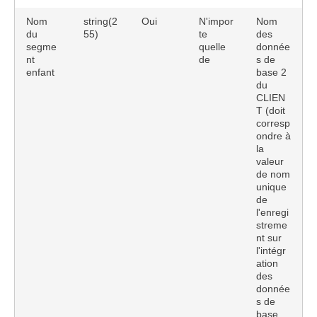
Nom
string(2
Oui
N'impor
Nom
du
55)
te
des
segme
quelle
donnée
nt
de
s de
enfant
base 2
du
CLIEN
T (doit
corresp
ondre à
la
valeur
de nom
unique
de
l'enregi
streme
nt sur
l'intégr
ation
des
donnée
s de
base