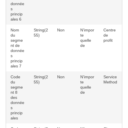
donnée
s
princip
ales 6
Nom
String(2
Non
N'impor
Centre
du
55)
te
de
segme
quelle
profit
nt de
de
donnée
s
princip
ales 7
Code
String(2
Non
N'impor
Service
du
55)
te
Method
segme
quelle
nt 8
de
des
donnée
s
princip
ales