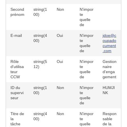
Second
string(1
Non
N'impor
prénom
00)
te
quelle
de
E-mail
string(4
Oui
N'impor
jdoe@c
00)
te
oupado
quelle
cument
de
.com
Rôle
string(5
Oui
N'impor
Gestion
d'utilisa
12)
te
naire
teur
quelle
d'enga
CCW
de
gement
ID du
string(1
Non
N'impor
HUMJI
supervi
00)
te
NK
seur
quelle
de
Titre de
string(4
Non
N'impor
Respon
la
00)
te
sable
tâche
quelle
de la