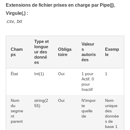
Extensions de fichier prises en charge par Pipe(|),
Virgule(,) :
.csv, .txt
Type et
Valeur
longue
Cham
Obliga
s
Exemp
ur des
ps
toire
autoris
le
donné
ées
es
État
Int(1)
Oui
1 pour
1
Actif, 0
pour
Inactif
Nom
string(2
Oui
N'impor
Nom
du
55)
te
unique
segme
quelle
des
nt
de
donnée
parent
s de
base 1