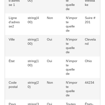
d'adres
00)
te
Westla
se 1
quelle
ke
de
Ligne
string(4
Non
N'impor
Suire #
d'adres
00)
te
201
se2
quelle
de
Ville
string(1
Oui
N'impor
Clevela
00)
te
nd
quelle
de
État
string(1
Oui
N'impor
Ohio
00)
te
quelle
de
Code
string(2
Non
N'impor
44234
postal
0)
te
quelle
de
Pays
string(3
Oui
Toutes,
États-