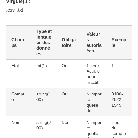
Virgule(,) :
.csv, .txt
Type et
Valeur
longue
Cham
Obliga
s
Exemp
ur des
ps
toire
autoris
le
donné
ées
es
État
Int(1)
Oui
1 pour
1
Actif, 0
pour
Inactif
Compt
string(1
Oui
N'impor
0100-
e
00)
te
2522-
quelle
1545
de
Nom
string(2
Non
N'impor
Haut
00)
te
du
quelle
compte