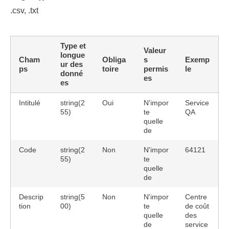
.csv, .txt
Type et
Valeur
longue
Cham
Obliga
s
Exemp
ur des
ps
toire
permis
le
donné
es
es
Intitulé
string(2
Oui
N'impor
Service
55)
te
QA
quelle
de
Code
string(2
Non
N'impor
64121
55)
te
quelle
de
Descrip
string(5
Non
N'impor
Centre
tion
00)
te
de coût
quelle
des
de
service