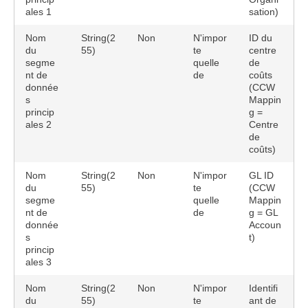
ales 1
sation)
Nom
String(2
Non
N'impor
ID du
du
55)
te
centre
segme
quelle
de
nt de
de
coûts
donnée
(CCW
s
Mappin
princip
g =
ales 2
Centre
de
coûts)
Nom
String(2
Non
N'impor
GL ID
du
55)
te
(CCW
segme
quelle
Mappin
nt de
de
g = GL
donnée
Accoun
s
t)
princip
ales 3
Nom
String(2
Non
N'impor
Identifi
du
55)
te
ant de