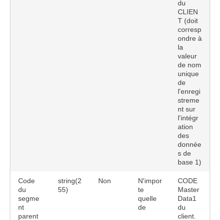
du
CLIEN
T (doit
corresp
ondre à
la
valeur
de nom
unique
de
l'enregi
streme
nt sur
l'intégr
ation
des
donnée
s de
base 1)
Code
string(2
Non
N'impor
CODE
du
55)
te
Master
segme
quelle
Data1
nt
de
du
parent
client.