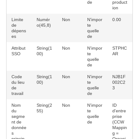
de
product
ion
Limite
Numér
Non
N'impor
0.00
de
o(45,8)
te
dépens
quelle
es
de
Attribut
String(1
Non
N'impor
STPHC
SSO
00)
te
AR
quelle
de
Code
String(1
Non
N'impor
NJB1F
du lieu
00)
te
002C2
de
quelle
3
travail
de
Nom
String(2
Non
N'impor
ID
du
55)
te
d'entre
segme
quelle
prise
nt de
de
(CCW
donnée
Mappin
s
g =
princip
Organi