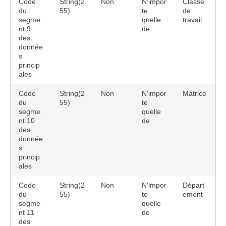
Code
String(2
Non
N'impor
Classe
du
55)
te
de
segme
quelle
travail
nt 9
de
des
donnée
s
princip
ales
Code
String(2
Non
N'impor
Matrice
du
55)
te
segme
quelle
nt 10
de
des
donnée
s
princip
ales
Code
String(2
Non
N'impor
Départ
du
55)
te
ement
segme
quelle
nt 11
de
des