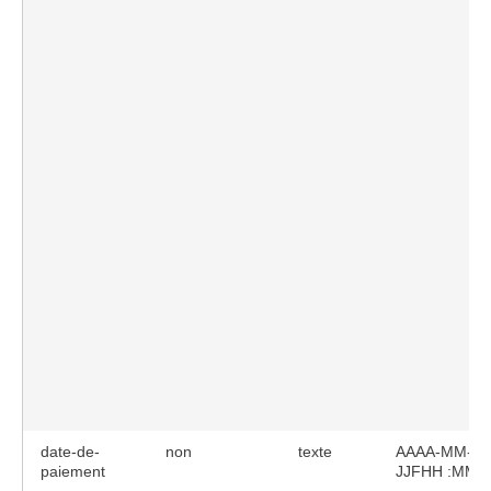
date-de-
non
texte
AAAA-MM-
paiement
JJFHH :MM 