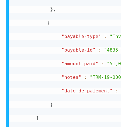
}
,
{
"payable-type"
:
"Invoi
"payable-id"
:
"4835"
,
"amount-paid"
:
"51,00"
"notes"
:
"TRM-19-00095
"date-de-paiement"
:
"1
}
]