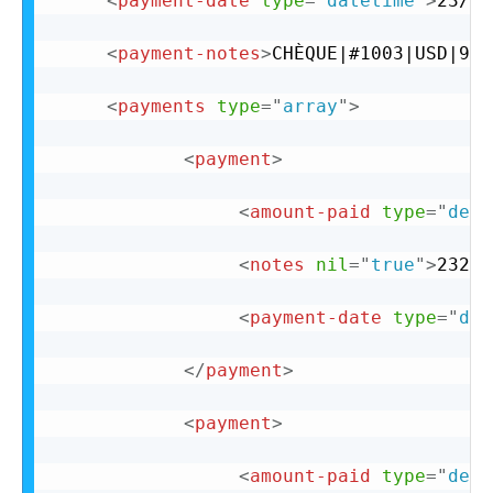
<
payment-date
type
=
"
datetime
"
>
23/06
<
payment-notes
>
CHÈQUE|#1003|USD|989
<
payments
type
=
"
array
"
>
<
payment
>
<
amount-paid
type
=
"
deci
<
notes
nil
=
"
true
"
>
232
</
<
payment-date
type
=
"
dat
</
payment
>
<
payment
>
<
amount-paid
type
=
"
deci