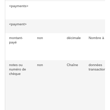
<payments>
<payment>
montant-
non
décimale
Nombre à 2 d
payé
notes ou
non
Chaîne
données
numéro de
transactionne
chèque