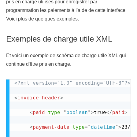
pris en charge utilisés pour enregistrer par
programmation les paiements à l'aide de cette interface.
Voici plus de quelques exemples.
Exemples de charge utile XML
Et voici un exemple de schéma de charge utile XML qui
continue d'être pris en charge.
<?xml version="1.0" encoding="UTF-8"?>
<
invoice-header
>
<
paid
type
=
"
boolean
"
>
true
</
paid
>
<
payment-date
type
=
"
datetime
"
>
23/06