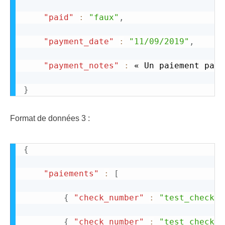
"paid"
:
"faux"
,
"payment_date"
:
"11/09/2019"
,
"payment_notes"
:
 « Un paiement part
}
Format de données 3 :
{
"paiements"
:
[
{
"check_number"
:
"test_check_n
{
"check_number"
:
"test_check_n