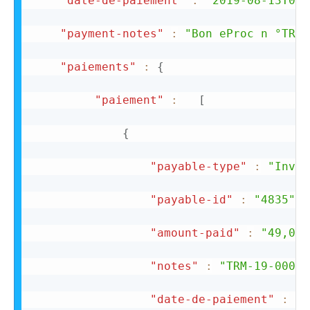
"date-de-paiement"
:
"2019-08-13T00:
"payment-notes"
:
"Bon eProc n °TRM-
"paiements"
:
{
"paiement"
:
[
{
"payable-type"
:
"Invoi
"payable-id"
:
"4835"
,
"amount-paid"
:
"49,00"
"notes"
:
"TRM-19-00095
"date-de-paiement"
:
"1