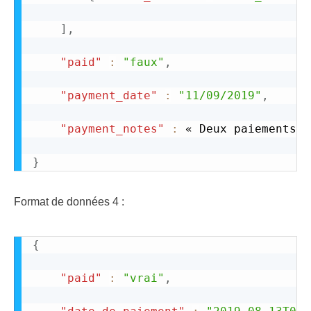
]
,
"paid"
:
"faux"
,
"payment_date"
:
"11/09/2019"
,
"payment_notes"
:
 « Deux paiements a
}
Format de données 4 :
{
"paid"
:
"vrai"
,