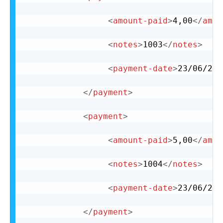
<
amount-paid
>
4,00
</
amou
<
notes
>
1003
</
notes
>
<
payment-date
>
23/06/200
</
payment
>
<
payment
>
<
amount-paid
>
5,00
</
amou
<
notes
>
1004
</
notes
>
<
payment-date
>
23/06/200
</
payment
>