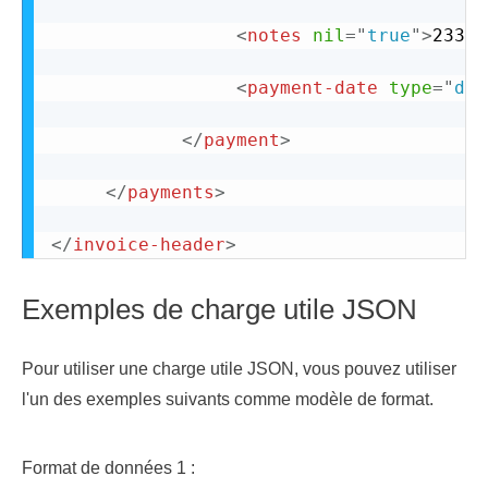
<
notes
nil
=
"
true
"
>
233
</
<
payment-date
type
=
"
dat
</
payment
>
</
payments
>
</
invoice-header
>
Exemples de charge utile JSON
Pour utiliser une charge utile JSON, vous pouvez utiliser
l'un des exemples suivants comme modèle de format.
Format de données 1 :