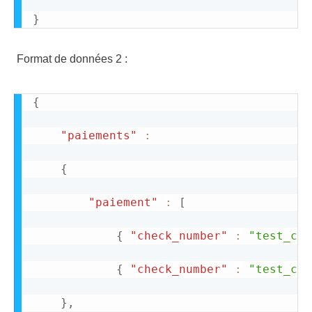
}
Format de données 2 :
{
"paiements"
:
{
"paiement"
:
[
{
"check_number"
:
"test_che
{
"check_number"
:
"test_che
}
,