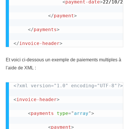
<
payment-date
>
22/10/201
</
payment
>
</
payments
>
</
invoice-header
>
Et voici ci-dessous un exemple de paiements multiples à
l'aide de XML :
<?xml version="1.0" encoding="UTF-8"?>
<
invoice-header
>
<
payments
type
=
"
array
"
>
<
payment
>