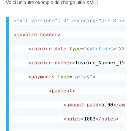
Voici un autre exemple de charge utile XML :
<?xml version="1.0" encoding="UTF-8"?>
<
invoice-header
>
<
invoice-date
type
=
"
datetime
"
>
"22/1
<
invoice-number
>
Invoice_Number_1571
<
payments
type
=
"
array
"
>
<
payment
>
<
amount-paid
>
5,00
</
amou
<
notes
>
1003
</
notes
>