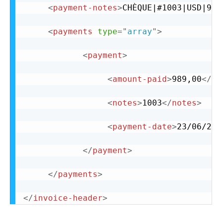
<
payment-notes
>
CHÈQUE|#1003|USD|989
<
payments
type
=
"
array
"
>
<
payment
>
<
amount-paid
>
989,00
</
am
<
notes
>
1003
</
notes
>
<
payment-date
>
23/06/200
</
payment
>
</
payments
>
</
invoice-header
>