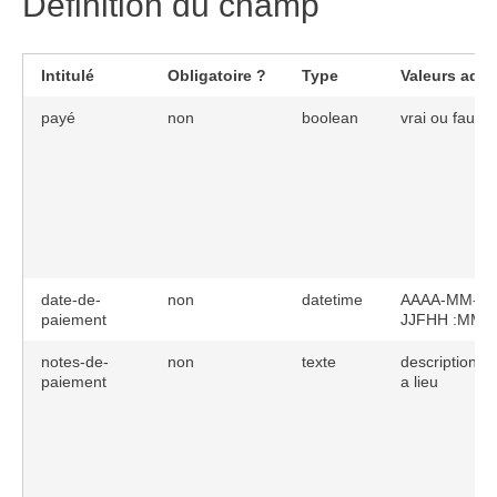
Définition du champ
Intitulé
Obligatoire ?
Type
Valeurs admi
payé
non
boolean
vrai ou faux
date-de-
non
datetime
AAAA-MM-
paiement
JJFHH :MM 
notes-de-
non
texte
description ou
paiement
a lieu