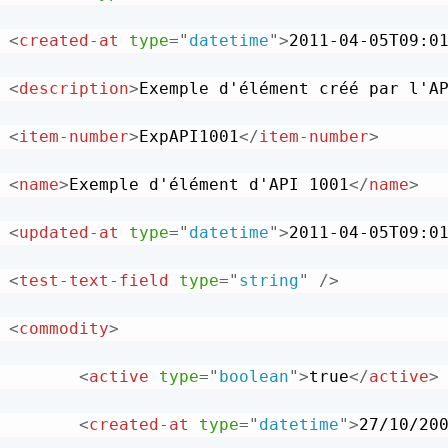
<
created-at
type
=
"
datetime
"
>
2011-04-05T09:0
<
description
>
Exemple d'élément créé par l'A
<
item-number
>
ExpAPI1001
</
item-number
>
<
name
>
Exemple d'élément d'API 1001
</
name
>
<
updated-at
type
=
"
datetime
"
>
2011-04-05T09:0
<
test-text-field
type
=
"
string
"
/>
<
commodity
>
<
active
type
=
"
boolean
"
>
true
</
active
>
<
created-at
type
=
"
datetime
"
>
27/10/20