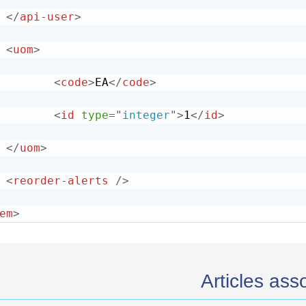
</
api-user
>
<
uom
>
<
code
>
EA
</
code
>
<
id
type
=
"
integer
"
>
1
</
id
>
</
uom
>
<
reorder-alerts
/>
em
>
Articles ass