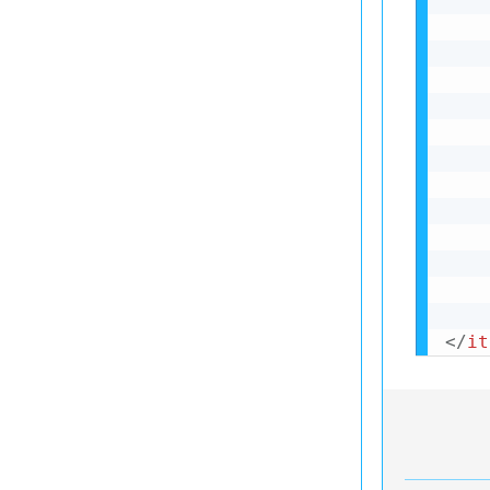
</
it