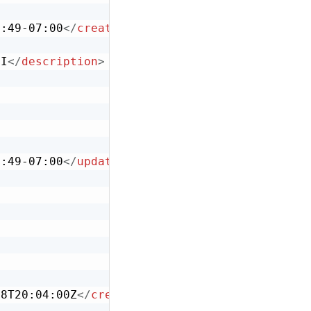
1:49-07:00
</
created-at
>
PI
</
description
>
1:49-07:00
</
updated-at
>
08T20:04:00Z
</
created-at
>