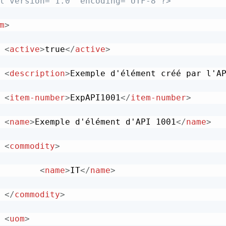
l version="1.0" encoding="UTF-8"?>
m
>
<
active
>
true
</
active
>
<
description
>
Exemple d'élément créé par l'A
<
item-number
>
ExpAPI1001
</
item-number
>
<
name
>
Exemple d'élément d'API 1001
</
name
>
<
commodity
>
<
name
>
IT
</
name
>
</
commodity
>
<
uom
>