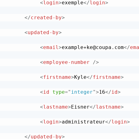
<
login
>
exemple
</
login
>
</
created-by
>
<
updated-by
>
<
email
>
example+ke@coupa.com
</
em
<
employee-number
/>
<
firstname
>
Kyle
</
firstname
>
<
id
type
=
"
integer
"
>
16
</
id
>
<
lastname
>
Eisner
</
lastname
>
<
login
>
administrateur
</
login
>
</
updated-by
>