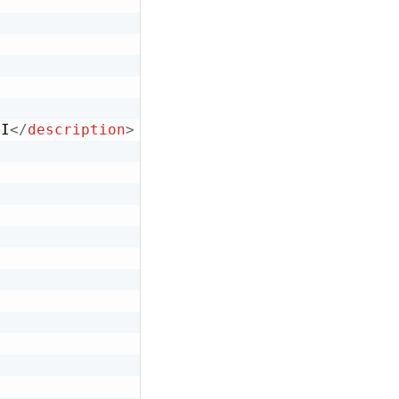
PI
</
description
>