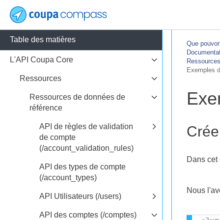
Table des matières
Que pouvons
Documentati
L'API Coupa Core
Ressources
Exemples d'
Ressources
Exem
Ressources de données de
référence
API de règles de validation
Créer
de compte
(/account_validation_rules)
Dans cet 
API des types de compte
(/account_types)
Nous l'av
API Utilisateurs (/users)
API des comptes (/comptes)