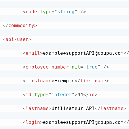
<
code
type
=
"
string
"
/>
</
commodity
>
<
api-user
>
<
email
>
example+supportAPI@coupa.com
<
<
employee-number
nil
=
"
true
"
/>
<
firstname
>
Exemple
</
firstname
>
<
id
type
=
"
integer
"
>
44
</
id
>
<
lastname
>
Utilisateur API
</
lastname
>
<
login
>
example+supportAPI@coupa.com
<