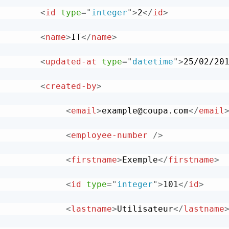
<
id
type
=
"
integer
"
>
2
</
id
>
<
name
>
IT
</
name
>
<
updated-at
type
=
"
datetime
"
>
25/02/20
<
created-by
>
<
email
>
example@coupa.com
</
email
<
employee-number
/>
<
firstname
>
Exemple
</
firstname
>
<
id
type
=
"
integer
"
>
101
</
id
>
<
lastname
>
Utilisateur
</
lastname