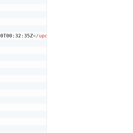
10T00:32:35Z
</
updated-at
>
>
>